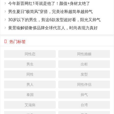
今年新晋网红1哥就是他了！颜值+身材太绝了
男生夏日“极简风”穿搭，完美诠释越简单越帅气
30岁以下的男生，剪这6款发型超好看，阳光又帅气
黄景瑜解锁奢侈品牌全球代言人，时尚表现力真好
热门标签
同性恋
同性婚姻
男生
出柜
同性
发型
男人
同性伴侣
泰国
帅气
艾滋病
台湾