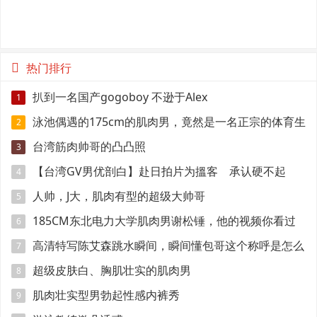
热门排行
扒到一名国产gogoboy 不逊于Alex
1
泳池偶遇的175cm的肌肉男，竟然是一名正宗的体育生
2
台湾筋肉帅哥的凸凸照
3
【台湾GV男优剖白】赴日拍片为搵客 承认硬不起
4
来：但我还有性欲
人帅，J大，肌肉有型的超级大帅哥
5
185CM东北电力大学肌肉男谢松锤，他的视频你看过
6
吗
高清特写陈艾森跳水瞬间，瞬间懂包哥这个称呼是怎么
7
来的
超级皮肤白、胸肌壮实的肌肉男
8
肌肉壮实型男勃起性感内裤秀
9