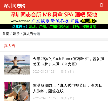
深圳同志网
点此进入》
深圳、广州、广东同志会所、SPA、按摩导航
首页
娱乐
真人秀
专题
真人秀
今年29岁的Zach Rance宣布出柜，曾参加
美国老牌真人秀《老大哥》
2020-08-21 10:34
阅读（81）
靠满身肌肉上了真人秀电视节目，高级私
人教练，颜值在线
2020-03-25 10:22
阅读（91）