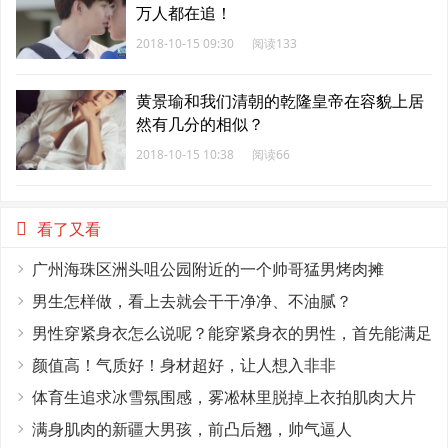
万人都在追！
2018-10-15 09:30
阅读133
黄景瑜和我们清朝的乾隆皇帝在容貌上居
然有几分的相似？
2018-10-15 10:38
阅读66
看了又看
广州海珠区洲头咀公园附近的一个帅哥猛男烤肉摊
男生怎样做，看上去就会干干净净、不油腻？
男性穿紧身衣怎么说呢？能穿紧身衣的男性，首先能满足
这4个条件
颜值高！气质好！身材超好，让人想入非非
体育生追求冰雪氛围感，雾凇林里脱掉上衣拍肌肉大片
满身肌肉的新疆大男孩，前凸后翘，帅气逼人