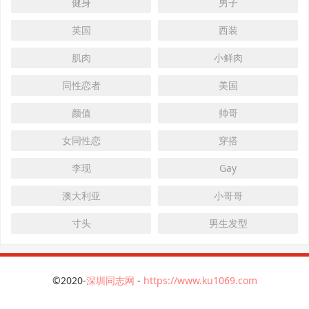
健身
男子
英国
西装
肌肉
小鲜肉
同性恋者
美国
颜值
帅哥
女同性恋
穿搭
李现
Gay
澳大利亚
小哥哥
寸头
男生发型
©2020-
深圳同志网
-
https://www.ku1069.com