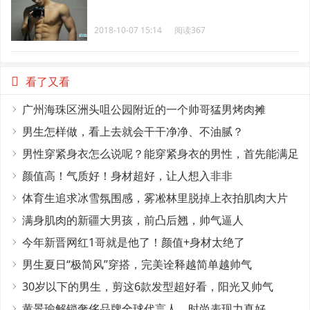
2018-10-07 15:14
阅读367
看了又看
广州海珠区洲头咀公园附近的一个帅哥猛男烤肉摊
男生怎样做，看上去就会干干净净、不油腻？
男性穿紧身衣怎么说呢？能穿紧身衣的男性，首先能满足
这4个条件
颜值高！气质好！身材超好，让人想入非非
体育生追求冰雪氛围感，雾凇林里脱掉上衣拍肌肉大片
满身肌肉的新疆大男孩，前凸后翘，帅气逼人
今年新晋网红1哥就是他了！颜值+身材太绝了
男生夏日“极简风”穿搭，完美诠释越简单越帅气
30岁以下的男生，剪这6款发型超好看，阳光又帅气
黄景瑜解锁奢侈品牌全球代言人，时尚表现力真好