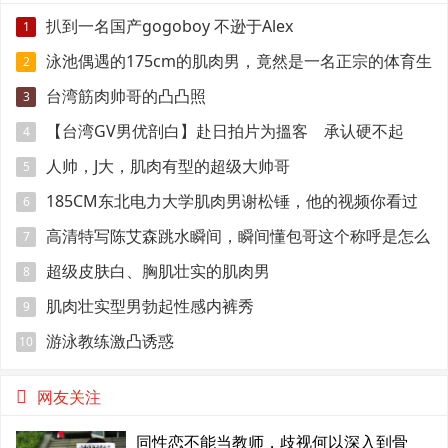
扒到一名国产gogoboy 不逊于Alex
1
泳池偶遇的175cm的肌肉男，竟然是一名正宗的体育生
2
台湾筋肉帅哥的凸凸照
3
【台湾GV男优剖白】赴日拍片为搵客 承认硬不起
4
来：但我还有性欲
人帅，J大，肌肉有型的超级大帅哥
5
185CM东北电力大学肌肉男谢松锤，他的视频你看过
6
吗
高清特写陈艾森跳水瞬间，瞬间懂包哥这个称呼是怎么
7
来的
超级皮肤白、胸肌壮实的肌肉男
8
肌肉壮实型男勃起性感内裤秀
9
游泳教练激凸诱惑
10
网友关注
同性恋不能当教师，歧视何以深入到骨