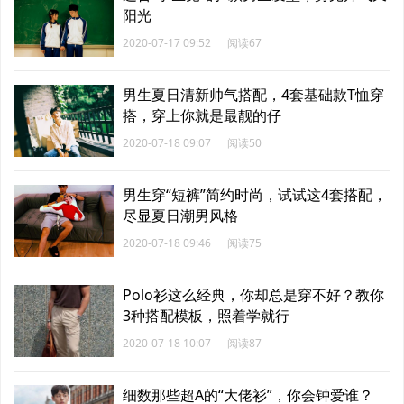
阳光
2020-07-17 09:52
阅读67
男生夏日清新帅气搭配，4套基础款T恤穿
搭，穿上你就是最靓的仔
2020-07-18 09:07
阅读50
男生穿“短裤”简约时尚，试试这4套搭配，
尽显夏日潮男风格
2020-07-18 09:46
阅读75
Polo衫这么经典，你却总是穿不好？教你
3种搭配模板，照着学就行
2020-07-18 10:07
阅读87
细数那些超A的“大佬衫”，你会钟爱谁？