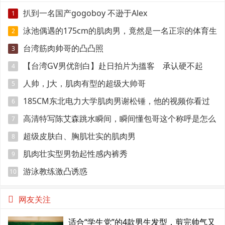
扒到一名国产gogoboy 不逊于Alex
1
泳池偶遇的175cm的肌肉男，竟然是一名正宗的体育生
2
台湾筋肉帅哥的凸凸照
3
【台湾GV男优剖白】赴日拍片为搵客 承认硬不起
4
来：但我还有性欲
人帅，J大，肌肉有型的超级大帅哥
5
185CM东北电力大学肌肉男谢松锤，他的视频你看过
6
吗
高清特写陈艾森跳水瞬间，瞬间懂包哥这个称呼是怎么
7
来的
超级皮肤白、胸肌壮实的肌肉男
8
肌肉壮实型男勃起性感内裤秀
9
游泳教练激凸诱惑
10
网友关注
适合“学生党”的4款男生发型，剪完帅气又