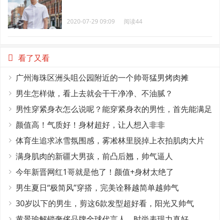
2020-07-29 09:09
阅读44
看了又看
广州海珠区洲头咀公园附近的一个帅哥猛男烤肉摊
男生怎样做，看上去就会干干净净、不油腻？
男性穿紧身衣怎么说呢？能穿紧身衣的男性，首先能满足
这4个条件
颜值高！气质好！身材超好，让人想入非非
体育生追求冰雪氛围感，雾凇林里脱掉上衣拍肌肉大片
满身肌肉的新疆大男孩，前凸后翘，帅气逼人
今年新晋网红1哥就是他了！颜值+身材太绝了
男生夏日“极简风”穿搭，完美诠释越简单越帅气
30岁以下的男生，剪这6款发型超好看，阳光又帅气
黄景瑜解锁奢侈品牌全球代言人，时尚表现力真好