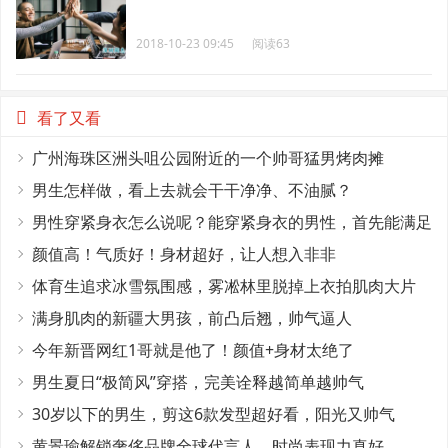
2018-10-23 09:45
阅读63
看了又看
广州海珠区洲头咀公园附近的一个帅哥猛男烤肉摊
男生怎样做，看上去就会干干净净、不油腻？
男性穿紧身衣怎么说呢？能穿紧身衣的男性，首先能满足
这4个条件
颜值高！气质好！身材超好，让人想入非非
体育生追求冰雪氛围感，雾凇林里脱掉上衣拍肌肉大片
满身肌肉的新疆大男孩，前凸后翘，帅气逼人
今年新晋网红1哥就是他了！颜值+身材太绝了
男生夏日“极简风”穿搭，完美诠释越简单越帅气
30岁以下的男生，剪这6款发型超好看，阳光又帅气
黄景瑜解锁奢侈品牌全球代言人，时尚表现力真好