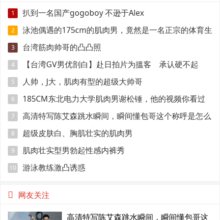
扒到一名国产gogoboy 不逊于Alex
1
泳池偶遇的175cm的肌肉男，竟然是一名正宗的体育生
2
台湾筋肉帅哥的凸凸照
3
【台湾GV男优剖白】赴日拍片为搵客 承认硬不起
4
来：但我还有性欲
人帅，J大，肌肉有型的超级大帅哥
5
185CM东北电力大学肌肉男谢松锤，他的视频你看过
6
吗
高清特写陈艾森跳水瞬间，瞬间懂包哥这个称呼是怎么
7
来的
超级皮肤白、胸肌壮实的肌肉男
8
肌肉壮实型男勃起性感内裤秀
9
游泳教练激凸诱惑
10
网友关注
高清特写陈艾森跳水瞬间，瞬间懂包哥这