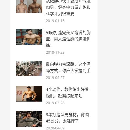
从微胖小伙子变成帅气肌
肉男，健身中力量训练和
科学计划很重要
2019-01-16
如何打造完美又饱满的胸
型，男人最性感的胸肌训
练！
2018-11-23
反向弹力带深蹲，这个深
蹲方式，你应该掌握到手
2019-04-27
4个动作，教你练出好看
腹肌，赶紧练起来吧
2019-03-28
3年打造型男身材，臂围
45公分，太强悍了
2020-04-09