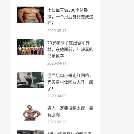
小伙每天做300个俯卧
撑，一个月后身材变成这
样？
2020-05-17
70岁老爷子练出健硕身
材，在他面前，年龄真的
只是数字
2020-04-11
巴西肌肉小哥走红网络，
完美身材让网友大呼：酸
了！
2020-04-09
男人一定要拒绝太瘦，要
有肌肉
2020-02-20
1月内恢复身材的健身男