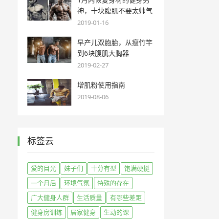
神，十块腹肌不要太帅气
2019-01-16
早产儿双胞胎，从瘦竹竿
到6块腹肌大胸器
2019-02-27
增肌粉使用指南
2019-08-06
标签云
爱的目光
妹子们
十分有型
饱满硬挺
一个月后
环境气氛
特殊的存在
广大健身人群
生活质量
有哪些差距
健身房训练
居家健身
生动的课