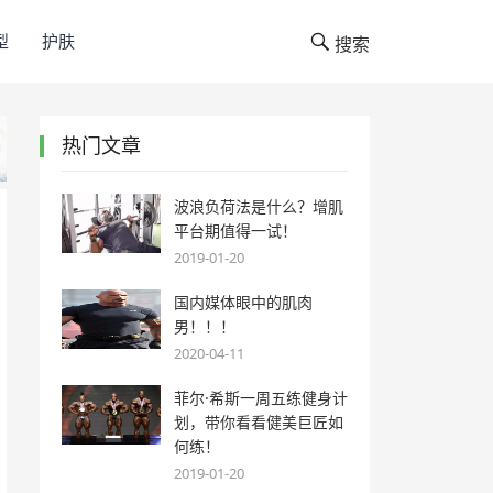
型
护肤
搜索
热门文章
波浪负荷法是什么？增肌
平台期值得一试！
2019-01-20
国内媒体眼中的肌肉
男！！！
2020-04-11
菲尔·希斯一周五练健身计
划，带你看看健美巨匠如
何练！
2019-01-20