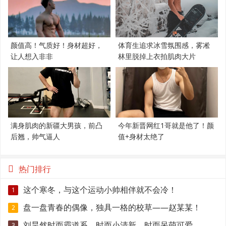
颜值高！气质好！身材超好，
体育生追求冰雪氛围感，雾凇
让人想入非非
林里脱掉上衣拍肌肉大片
满身肌肉的新疆大男孩，前凸
今年新晋网红1哥就是他了！颜
后翘，帅气逼人
值+身材太绝了
热门排行
这个寒冬，与这个运动小帅相伴就不会冷！
1
盘一盘青春的偶像，独具一格的校草——赵某某！
2
刘昊然时而霸道系，时而小清新，时而呆萌可爱
3