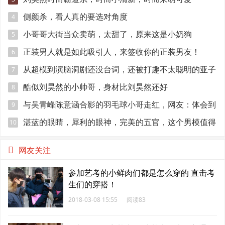
侧颜杀，看人真的要选对角度
4
小哥哥大街当众卖萌，太甜了，原来这是小奶狗
5
正装男人就是如此吸引人，来签收你的正装男友！
6
从超模到演脑洞剧还没台词，还被打趣不太聪明的亚子
7
酷似刘昊然的小帅哥，身材比刘昊然还好
8
与吴青峰陈意涵合影的羽毛球小哥走红，网友：体会到
9
萧亚轩的快乐
湛蓝的眼睛，犀利的眼神，完美的五官，这个男模值得
10
关注！
网友关注
参加艺考的小鲜肉们都是怎么穿的 直击考
生们的穿搭！
2018-03-08 15:55
阅读83