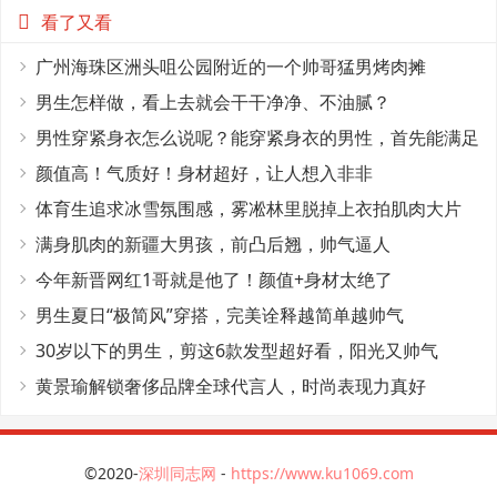
看了又看
广州海珠区洲头咀公园附近的一个帅哥猛男烤肉摊
男生怎样做，看上去就会干干净净、不油腻？
男性穿紧身衣怎么说呢？能穿紧身衣的男性，首先能满足
这4个条件
颜值高！气质好！身材超好，让人想入非非
体育生追求冰雪氛围感，雾凇林里脱掉上衣拍肌肉大片
满身肌肉的新疆大男孩，前凸后翘，帅气逼人
今年新晋网红1哥就是他了！颜值+身材太绝了
男生夏日“极简风”穿搭，完美诠释越简单越帅气
30岁以下的男生，剪这6款发型超好看，阳光又帅气
黄景瑜解锁奢侈品牌全球代言人，时尚表现力真好
©2020-
深圳同志网
-
https://www.ku1069.com