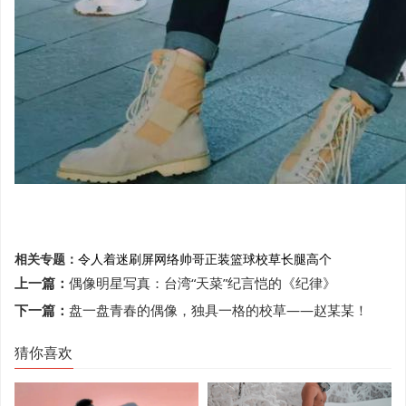
相关专题：
令人着迷
刷屏网络
帅哥
正装
篮球校草
长腿高个
上一篇：
偶像明星写真：台湾“天菜”纪言恺的《纪律》
下一篇：
盘一盘青春的偶像，独具一格的校草——赵某某！
猜你喜欢