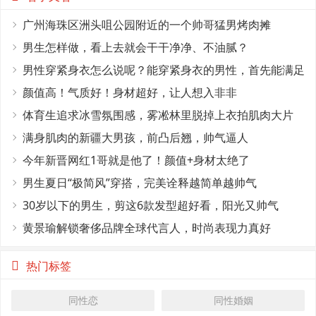
广州海珠区洲头咀公园附近的一个帅哥猛男烤肉摊
男生怎样做，看上去就会干干净净、不油腻？
男性穿紧身衣怎么说呢？能穿紧身衣的男性，首先能满足
这4个条件
颜值高！气质好！身材超好，让人想入非非
体育生追求冰雪氛围感，雾凇林里脱掉上衣拍肌肉大片
满身肌肉的新疆大男孩，前凸后翘，帅气逼人
今年新晋网红1哥就是他了！颜值+身材太绝了
男生夏日“极简风”穿搭，完美诠释越简单越帅气
30岁以下的男生，剪这6款发型超好看，阳光又帅气
黄景瑜解锁奢侈品牌全球代言人，时尚表现力真好
热门标签
同性恋
同性婚姻