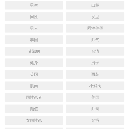
男生
出柜
同性
发型
男人
同性伴侣
泰国
帅气
艾滋病
台湾
健身
男子
英国
西装
肌肉
小鲜肉
同性恋者
美国
颜值
帅哥
女同性恋
穿搭