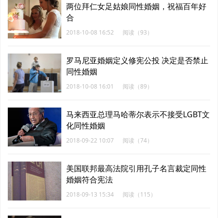
两位拜仁女足姑娘同性婚姻，祝福百年好
合
2018-10-08 16:52
阅读（93）
罗马尼亚婚姻定义修宪公投 决定是否禁止
同性婚姻
2018-10-08 16:01
阅读（89）
马来西亚总理马哈蒂尔表示不接受LGBT文
化同性婚姻
2018-09-22 10:07
阅读（74）
美国联邦最高法院引用孔子名言裁定同性
婚姻符合宪法
2018-09-13 15:34
阅读（115）