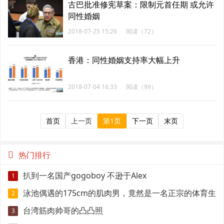
古巴批准修宪草案：限制元首任期 或允许
同性婚姻
2018-07-25 15:26
阅读（72）
香港：同性婚姻支持率大幅上升
2018-07-04 16:33
阅读（99）
首页
上一页
第1页
下一页
末页
热门排行
扒到一名国产gogoboy 不逊于Alex
1
泳池偶遇的175cm的肌肉男，竟然是一名正宗的体育生
2
台湾筋肉帅哥的凸凸照
3