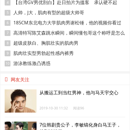
【台湾GV男优剖白】赴日拍片为搵客 承认硬不起
4
来：但我还有性欲
人帅，J大，肌肉有型的超级大帅哥
5
185CM东北电力大学肌肉男谢松锤，他的视频你看过
6
吗
高清特写陈艾森跳水瞬间，瞬间懂包哥这个称呼是怎么
7
来的
超级皮肤白、胸肌壮实的肌肉男
8
肌肉壮实型男勃起性感内裤秀
9
游泳教练激凸诱惑
10
网友关注
从搬运工到当红男神，他与马天宇交心
2019-10-30 11:32
阅读96
7位韩剧贵公子，李敏镐化身白马王子，