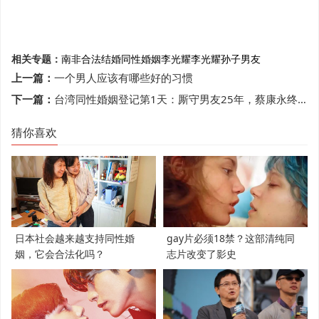
相关专题：
南非
合法结婚
同性婚姻
李光耀
李光耀孙子
男友
上一篇：
一个男人应该有哪些好的习惯
下一篇：
台湾同性婚姻登记第1天：厮守男友25年，蔡康永终于不再孤军奋战
猜你喜欢
日本社会越来越支持同性婚
gay片必须18禁？这部清纯同
姻，它会合法化吗？
志片改变了影史