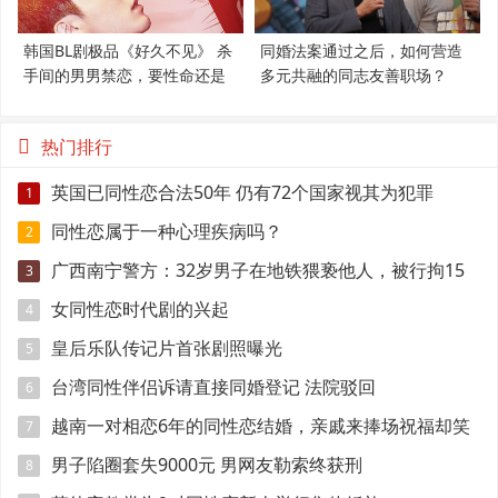
韩国BL剧极品《好久不见》 杀
同婚法案通过之后，如何营造
手间的男男禁恋，要性命还是
多元共融的同志友善职场？
爱情？
热门排行
英国已同性恋合法50年 仍有72个国家视其为犯罪
1
同性恋属于一种心理疾病吗？
2
广西南宁警方：32岁男子在地铁猥亵他人，被行拘15
3
日
女同性恋时代剧的兴起
4
皇后乐队传记片首张剧照曝光
5
台湾同性伴侣诉请直接同婚登记 法院驳回
6
越南一对相恋6年的同性恋结婚，亲戚来捧场祝福却笑
7
得有点尴尬
男子陷圈套失9000元 男网友勒索终获刑
8