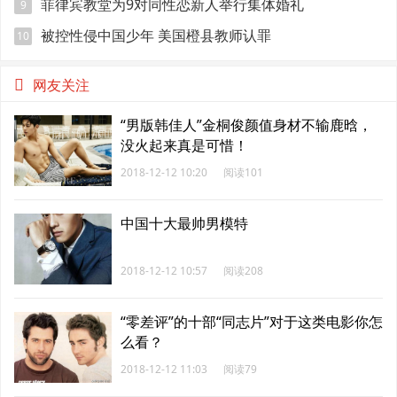
菲律宾教堂为9对同性恋新人举行集体婚礼
9
被控性侵中国少年 美国橙县教师认罪
10
网友关注
“男版韩佳人”金桐俊颜值身材不输鹿晗，
没火起来真是可惜！
2018-12-12 10:20
阅读101
中国十大最帅男模特
2018-12-12 10:57
阅读208
“零差评”的十部“同志片”对于这类电影你怎
么看？
2018-12-12 11:03
阅读79