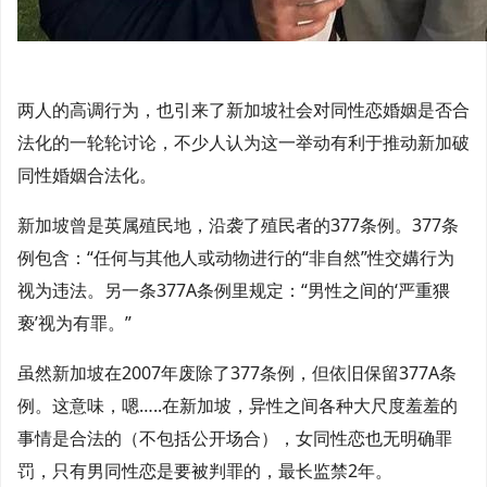
两人的高调行为，也引来了新加坡社会对同性恋婚姻是否合
法化的一轮轮讨论，不少人认为这一举动有利于推动新加破
同性婚姻合法化。
新加坡曾是英属殖民地，沿袭了殖民者的377条例。377条
例包含：“任何与其他人或动物进行的“非自然”性交媾行为
视为违法。另一条377A条例里规定：“男性之间的‘严重猥
亵’视为有罪。”
虽然新加坡在2007年废除了377条例，但依旧保留377A条
例。这意味，嗯…..在新加坡，异性之间各种大尺度羞羞的
事情是合法的（不包括公开场合），女同性恋也无明确罪
罚，只有男同性恋是要被判罪的，最长监禁2年。