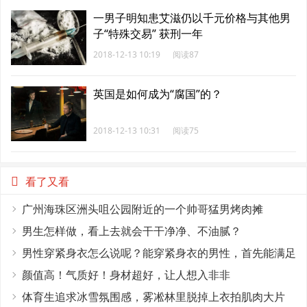
一男子明知患艾滋仍以千元价格与其他男
子“特殊交易” 获刑一年
2018-12-13 10:19
阅读87
英国是如何成为“腐国”的？
2018-12-13 10:31
阅读75
看了又看
广州海珠区洲头咀公园附近的一个帅哥猛男烤肉摊
男生怎样做，看上去就会干干净净、不油腻？
男性穿紧身衣怎么说呢？能穿紧身衣的男性，首先能满足
这4个条件
颜值高！气质好！身材超好，让人想入非非
体育生追求冰雪氛围感，雾凇林里脱掉上衣拍肌肉大片