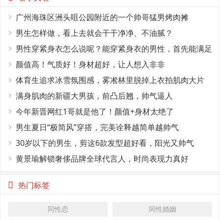
广州海珠区洲头咀公园附近的一个帅哥猛男烤肉摊
男生怎样做，看上去就会干干净净、不油腻？
男性穿紧身衣怎么说呢？能穿紧身衣的男性，首先能满足
这4个条件
颜值高！气质好！身材超好，让人想入非非
体育生追求冰雪氛围感，雾凇林里脱掉上衣拍肌肉大片
满身肌肉的新疆大男孩，前凸后翘，帅气逼人
今年新晋网红1哥就是他了！颜值+身材太绝了
男生夏日“极简风”穿搭，完美诠释越简单越帅气
30岁以下的男生，剪这6款发型超好看，阳光又帅气
黄景瑜解锁奢侈品牌全球代言人，时尚表现力真好
热门标签
同性恋
同性婚姻