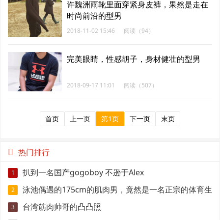
许魏洲雨靴里面穿紧身皮裤，果然是走在
时尚前沿的型男
2018-11-02 15:46
阅读（94）
完美眼睛，性感胡子，身材健壮的型男
2018-09-17 11:01
阅读（507）
首页
上一页
第1页
下一页
末页
热门排行
扒到一名国产gogoboy 不逊于Alex
1
泳池偶遇的175cm的肌肉男，竟然是一名正宗的体育生
2
台湾筋肉帅哥的凸凸照
3