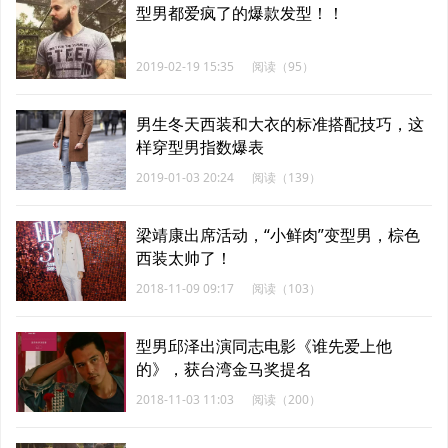
型男都爱疯了的爆款发型！！
2019-02-19 15:35
阅读（95）
男生冬天西装和大衣的标准搭配技巧，这
样穿型男指数爆表
2019-01-03 20:24
阅读（139）
梁靖康出席活动，“小鲜肉”变型男，棕色
西装太帅了！
2018-11-09 09:17
阅读（103）
型男邱泽出演同志电影《谁先爱上他
的》，获台湾金马奖提名
2018-11-03 11:03
阅读（200）