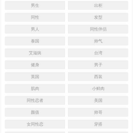
男生
出柜
同性
发型
男人
同性伴侣
泰国
帅气
艾滋病
台湾
健身
男子
英国
西装
肌肉
小鲜肉
同性恋者
美国
颜值
帅哥
女同性恋
穿搭