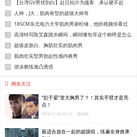
【台湾GV男优剖白】赴日拍片为搵客 承认硬不起
4
来：但我还有性欲
人帅，J大，肌肉有型的超级大帅哥
5
185CM东北电力大学肌肉男谢松锤，他的视频你看过
6
吗
高清特写陈艾森跳水瞬间，瞬间懂包哥这个称呼是怎么
7
来的
超级皮肤白、胸肌壮实的肌肉男
8
肌肉壮实型男勃起性感内裤秀
9
游泳教练激凸诱惑
10
网友关注
“彭于晏”变大胸男了？！其实手臂才是亮
点！
2018-11-30 09:13
阅读86
最适合放在一起的超级组，练遍全身效果