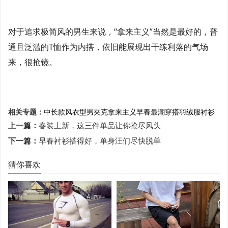
对于追求极简风的男生来说，“拿来主义”当然是最好的，普
通且泛滥的T恤作为内搭，依旧能展现出干练利落的气场
来，很抢镜。
相关专题：
中长款风衣
型男
夹克
拿来主义
早春
最潮穿搭
羽绒服
衬衫
上一篇：
春装上新，这三件单品让你抢尽风头
下一篇：
早春衬衫搭得好，单身汪们尽快脱单
猜你喜欢