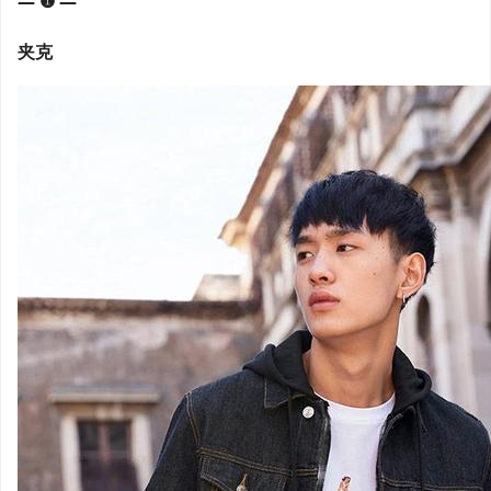
— ❶ —
夹克