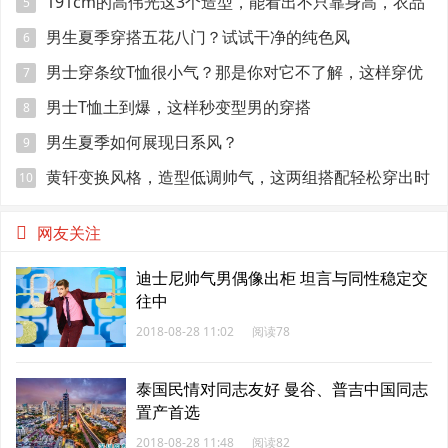
191cm的高伟光这3个造型，能看出不只靠身高，衣品
5
很好
男生夏季穿搭五花八门？试试干净的纯色风
6
男士穿条纹T恤很小气？那是你对它不了解，这样穿优
7
雅时髦
男士T恤土到爆，这样秒变型男的穿搭
8
男生夏季如何展现日系风？
9
黄轩变换风格，造型低调帅气，这两组搭配轻松穿出时
10
髦范
网友关注
迪士尼帅气男偶像出柜 坦言与同性稳定交
往中
2018-08-28 11:02
阅读78
泰国民情对同志友好 曼谷、普吉中国同志
置产首选
2018-08-28 11:48
阅读82