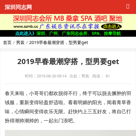
深圳同志网
点此进入》
深圳、广州、广东同志会所、SPA、按摩导航
首页
男装
2019早春最潮穿搭，型男要get
2019早春最潮穿搭，型男要get
时间：2019-08-30 09:14
出处：男装
阅读：
81
春天来啦，小哥哥们都欢脱得不行，终于可以脱去臃肿的羽
绒服，重新变得轻盈舒适啦。看着明媚的阳光，闻着青草香
味，心情瞬间变得欢乐无限。赶快约上三五好友，将自己打
扮得潮帅潮帅的，一起出门浪吧。