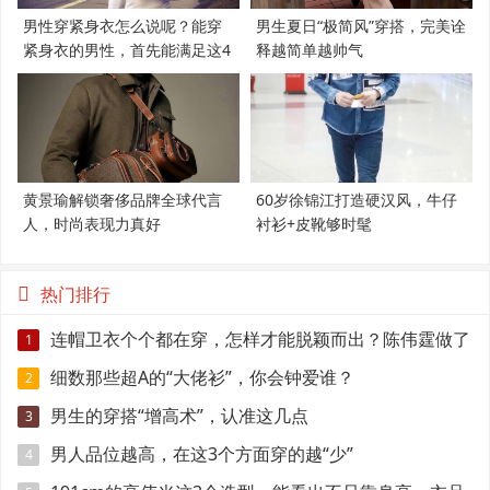
男性穿紧身衣怎么说呢？能穿
男生夏日“极简风”穿搭，完美诠
紧身衣的男性，首先能满足这4
释越简单越帅气
个条件
黄景瑜解锁奢侈品牌全球代言
60岁徐锦江打造硬汉风，牛仔
人，时尚表现力真好
衬衫+皮靴够时髦
热门排行
连帽卫衣个个都在穿，怎样才能脱颖而出？陈伟霆做了
1
示范
细数那些超A的“大佬衫”，你会钟爱谁？
2
男生的穿搭“增高术”，认准这几点
3
男人品位越高，在这3个方面穿的越“少”
4