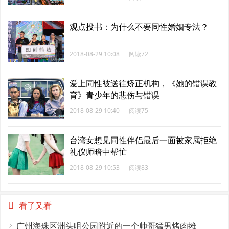
观点投书：为什么不要同性婚姻专法？
2018-08-29 10:08
阅读72
爱上同性被送往矫正机构，《她的错误教
育》青少年的悲伤与错误
2018-08-29 10:40
阅读75
台湾女想见同性伴侣最后一面被家属拒绝
礼仪师暗中帮忙
2018-08-29 10:53
阅读83
看了又看
广州海珠区洲头咀公园附近的一个帅哥猛男烤肉摊