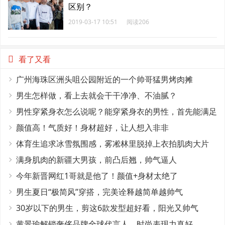
区别？
2019-03-17 10:51
阅读206
看了又看
广州海珠区洲头咀公园附近的一个帅哥猛男烤肉摊
男生怎样做，看上去就会干干净净、不油腻？
男性穿紧身衣怎么说呢？能穿紧身衣的男性，首先能满足
这4个条件
颜值高！气质好！身材超好，让人想入非非
体育生追求冰雪氛围感，雾凇林里脱掉上衣拍肌肉大片
满身肌肉的新疆大男孩，前凸后翘，帅气逼人
今年新晋网红1哥就是他了！颜值+身材太绝了
男生夏日“极简风”穿搭，完美诠释越简单越帅气
30岁以下的男生，剪这6款发型超好看，阳光又帅气
黄景瑜解锁奢侈品牌全球代言人，时尚表现力真好