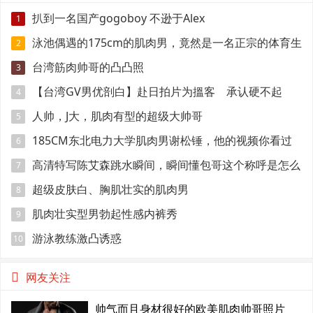
扒到一名国产gogoboy 不逊于Alex
1
泳池偶遇的175cm的肌肉男，竟然是一名正宗的体育生
2
台湾筋肉帅哥的凸凸照
3
【台湾GV男优剖白】赴日拍片为搵客 承认硬不起
4
来：但我还有性欲
人帅，J大，肌肉有型的超级大帅哥
5
185CM东北电力大学肌肉男谢松锤，他的视频你看过
6
吗
高清特写陈艾森跳水瞬间，瞬间懂包哥这个称呼是怎么
7
来的
超级皮肤白、胸肌壮实的肌肉男
8
肌肉壮实型男勃起性感内裤秀
9
游泳教练激凸诱惑
10
网友关注
帅气而且身材很好的欧美肌肉帅哥照片