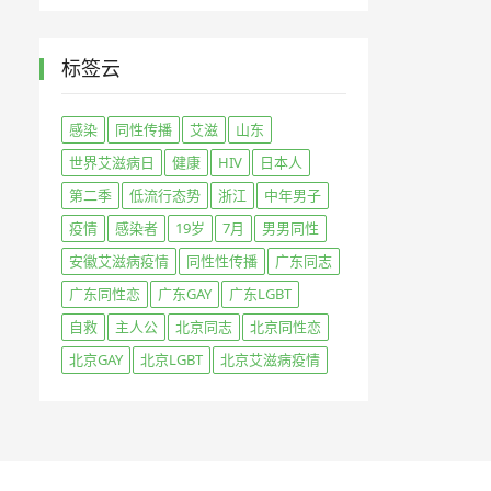
标签云
感染
同性传播
艾滋
山东
世界艾滋病日
健康
HIV
日本人
第二季
低流行态势
浙江
中年男子
疫情
感染者
19岁
7月
男男同性
安徽艾滋病疫情
同性性传播
广东同志
广东同性恋
广东GAY
广东LGBT
自救
主人公
北京同志
北京同性恋
北京GAY
北京LGBT
北京艾滋病疫情