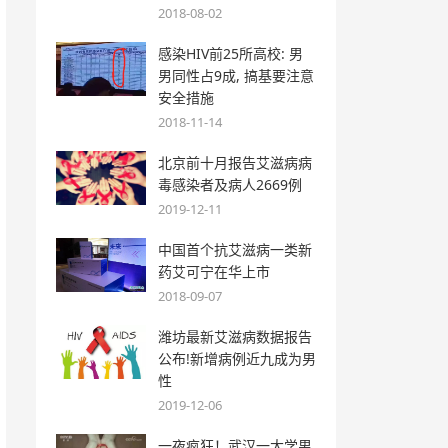
2018-08-02
感染HIV前25所高校: 男
男同性占9成, 搞基要注意
安全措施
2018-11-14
北京前十月报告艾滋病病
毒感染者及病人2669例
2019-12-11
中国首个抗艾滋病一类新
药艾可宁在华上市
2018-09-07
潍坊最新艾滋病数据报告
公布!新增病例近九成为男
性
2019-12-06
一夜疯狂！武汉一大学男