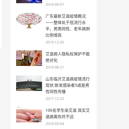
2018-09-07
广东最新艾滋疫情概况
——整体处于低流行水
平，男男同性、老年病例
比例增高
2019-12-05
艾滋病人隐私权保护不能
绝对化
2018-08-21
山东临沂艾滋病疫情流行
现状:新发感染者5成是男
性同性传播
2017-12-23
106名学生染艾滋 其实艾
滋病离你并不远
2018-03-04