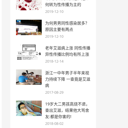
何转为性传播为主的
2019-12-10
为何男男同性感染居多？
原因主要有两点
2019-12-10
老年艾滋病上涨 同性传播
异性传播比例均有所上涨
2018-12-14
浙江一中年男子半年来视
力持续下降 一查竟是艾滋
病
2017-08-29
19岁大二男孩高烧不退，
查出艾滋，结果他大骂舍
友:都是你害的!
2018-08-02