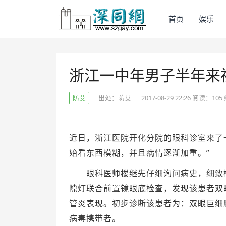
首页
娱乐
浙江一中年男子半年来
防艾
出处：防艾
2017-08-29 22:26
阅读：
105
近日，浙江医院开化分院的眼科诊室来了
始看东西模糊，并且病情逐渐加重。”
眼科医师楼继先仔细询问病史，细致检查
隙灯联合前置镜眼底检查，发现该患者双
管炎表现。初步诊断该患者为：双眼巨细胞
病毒携带者。