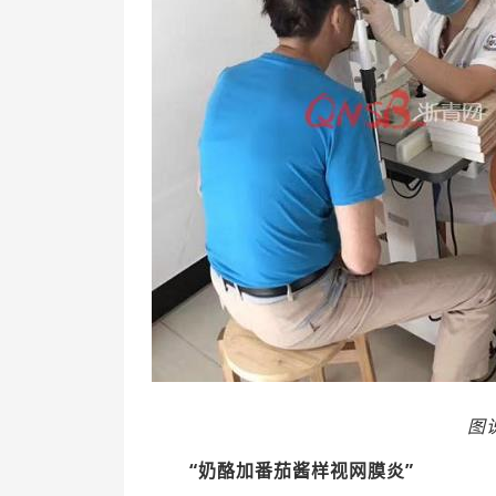
图
“奶酪加番茄酱样视网膜炎”