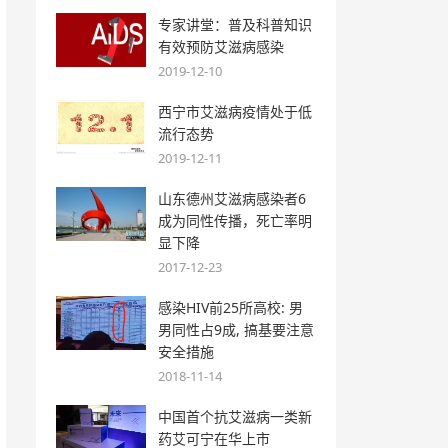
专家讲堂：普及科普知识
有效预防艾滋病感染
2019-12-10
西宁市艾滋病疫情处于低
流行态势
2019-12-11
山东德州艾滋病感染者6
成为同性传播，死亡率明
显下降
2017-12-23
感染HIV前25所高校: 男
男同性占9成, 搞基要注意
安全措施
2018-11-14
中国首个抗艾滋病一类新
药艾可宁在华上市