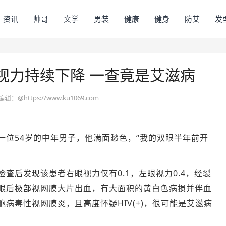
资讯
帅哥
文学
男装
健康
健身
防艾
发
视力持续下降 一查竟是艾滋病
编辑：
@https://www.ku1069.com
一位54岁的中年男子，他满面愁色，“我的双眼半年前开
后发现该患者右眼视力仅有0.1，左眼视力0.4，经裂
眼后极部视网膜大片出血，有大面积的黄白色病损并伴血
病毒性视网膜炎，且高度怀疑HIV(+)，很可能是艾滋病