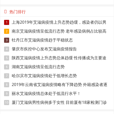
有降
热门排行
上海2019年艾滋病疫情上升态势趋缓，感染者仍以男
1
性为主
南京艾滋病疫情呈低流行态势 老年感染病例占比较高
2
牡丹江市艾滋病疫情趋于平稳状态
3
肇庆市疾控中心发布艾滋病疫情报告
4
陕西艾滋病疫情上升态势总体趋缓 性传播成为主要途
5
径
湖南艾滋病疫情呈低流行态势
6
哈尔滨市艾滋病疫情处于低增长态势
7
2019年云南省艾滋病疫情略有下降趋势 外籍感染者逐
8
年增多
丽水艾滋病疫情总体处于低流行水平！
9
厦门艾滋病男性病例多于女性 目前厦有18家检测门诊
10