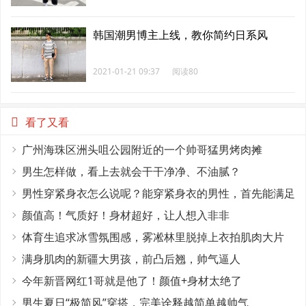
韩国潮男博主上线，教你简约日系风
2021-01-21 09:37
阅读80
看了又看
广州海珠区洲头咀公园附近的一个帅哥猛男烤肉摊
男生怎样做，看上去就会干干净净、不油腻？
男性穿紧身衣怎么说呢？能穿紧身衣的男性，首先能满足
这4个条件
颜值高！气质好！身材超好，让人想入非非
体育生追求冰雪氛围感，雾凇林里脱掉上衣拍肌肉大片
满身肌肉的新疆大男孩，前凸后翘，帅气逼人
今年新晋网红1哥就是他了！颜值+身材太绝了
男生夏日“极简风”穿搭，完美诠释越简单越帅气