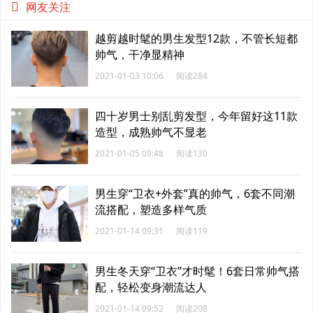
网友关注
越剪越时髦的男生发型12款，不管长短都
帅气，干净显精神
2021-01-03 10:06
阅读284
四十岁男士别乱剪发型，今年留好这11款
造型，成熟帅气不显老
2021-01-05 09:48
阅读130
男生穿“卫衣+外套”真的帅气，6套不同潮
流搭配，塑造多样气质
2021-01-14 09:31
阅读119
男生冬天穿“卫衣”才时髦！6套日常帅气搭
配，轻松变身潮流达人
2021-01-14 09:52
阅读208