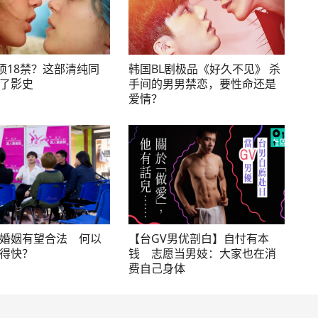
必须18禁？这部清纯同
韩国BL剧极品《好久不见》 杀
了影史
手间的男男禁恋，要性命还是
爱情？
婚姻有望合法 何以
【台GV男优剖白】自忖有本
得快？
钱 志愿当男妓：大家也在消
费自己身体