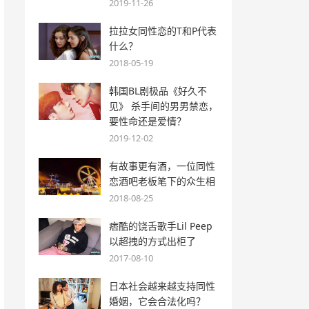
2019-11-26
拉拉女同性恋的T和P代表
什么？
2018-05-19
韩国BL剧极品《好久不
见》 杀手间的男男禁恋，
要性命还是爱情？
2019-12-02
有故事更有酒，一位同性
恋酒吧老板笔下的众生相
2018-08-25
痞酷的饶舌歌手Lil Peep
以超拽的方式出柜了
2017-08-10
日本社会越来越支持同性
婚姻，它会合法化吗？