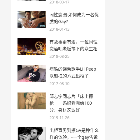
2018-03-17
同性恋圈:如何成为一名优
质的Gay?
2018-01-13
有故事更有酒，一位同性
恋酒吧老板笔下的众生相
2018-08-25
痞酷的饶舌歌手Lil Peep
以超拽的方式出柜了
2017-08-10
邱志宇同志片「床上擦
枪」 妈妈看完给100
分：身材这么好
2019-11-26
出柜直男到撩GV是种什么
样的体验，-一个gay告诉