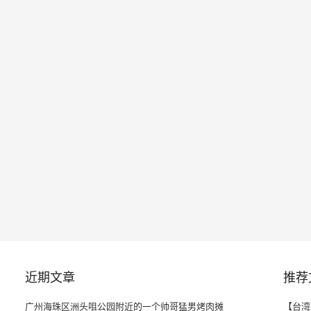
近期文章
推荐
广州海珠区洲头咀公园附近的一个帅哥猛男烤肉摊
【台湾