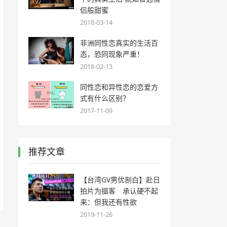
侣般甜蜜
2018-03-14
非洲同性恋真实的生活百
态，恐同现象严重！
2018-02-13
同性恋和异性恋的恋爱方
式有什么区别？
2017-11-09
推荐文章
【台湾GV男优剖白】赴日
拍片为搵客 承认硬不起
来：但我还有性欲
2019-11-26