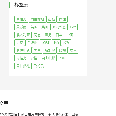
标签云
同性恋
同性婚姻
出柜
同性
艾滋病
英国
美国
女同性恋
GAY
澳大利亚
同志
直男
日本
中国
男友
合法化
LGBT
T恤
公投
同性电影
男星
新加坡
歧视
女人
异性恋
异性
同志电影
2018
同性婚礼
飞行员
文章
GV男优剖白】赴日拍片为搵客 承认硬不起来：但我