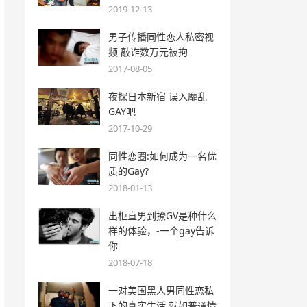
2019-12-13
男子传播同性恋人私密视
频 敲诈数万元被拘
2017-08-05
夜探日本新宿 误入靡乱
GAY吧
2017-10-29
同性恋圈:如何成为一名优
质的Gay?
2018-01-13
出柜直男到撩GV是种什么
样的体验，-一个gay告诉
你
2018-07-18
一对美国黑人男同性恋私
下的真实生活 就如普通情