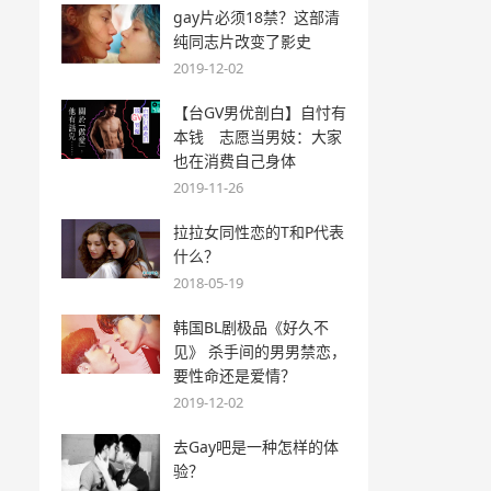
gay片必须18禁？这部清
纯同志片改变了影史
2019-12-02
【台GV男优剖白】自忖有
本钱 志愿当男妓：大家
也在消费自己身体
2019-11-26
拉拉女同性恋的T和P代表
什么？
2018-05-19
韩国BL剧极品《好久不
见》 杀手间的男男禁恋，
要性命还是爱情？
2019-12-02
去Gay吧是一种怎样的体
验？