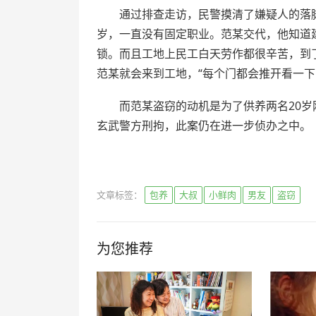
通过排查走访，民警摸清了嫌疑人的落脚
岁，一直没有固定职业。范某交代，他知道
锁。而且工地上民工白天劳作都很辛苦，到
范某就会来到工地，“每个门都会推开看一下
而范某盗窃的动机是为了供养两名20岁刚
玄武警方刑拘，此案仍在进一步侦办之中。
文章标签：
包养
大叔
小鲜肉
男友
盗窃
为您推荐