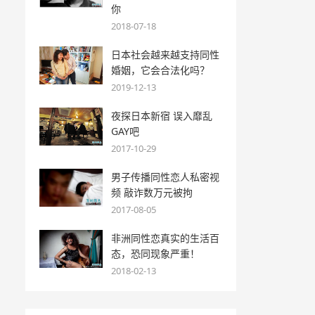
你
2018-07-18
日本社会越来越支持同性
婚姻，它会合法化吗？
2019-12-13
夜探日本新宿 误入靡乱
GAY吧
2017-10-29
男子传播同性恋人私密视
频 敲诈数万元被拘
2017-08-05
非洲同性恋真实的生活百
态，恐同现象严重！
2018-02-13