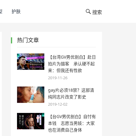
型
护肤
搜索
热门文章
【台湾GV男优剖白】赴日
拍片为搵客 承认硬不起
来：但我还有性欲
2019-11-26
gay片必须18禁？这部清
纯同志片改变了影史
2019-12-02
【台GV男优剖白】自忖有
本钱 志愿当男妓：大家
也在消费自己身体