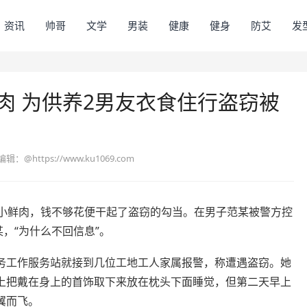
资讯
帅哥
文学
男装
健康
健身
防艾
发
肉 为供养2男友衣食住行盗窃被
编辑：
@https://www.ku1069.com
两小鲜肉，钱不够花便干起了盗窃的勾当。在男子范某被警方控
，“为什么不回信息”。
工作服务站就接到几位工地工人家属报警，称遭遇盗窃。她
上把戴在身上的首饰取下来放在枕头下面睡觉，但第二天早上
翼而飞。