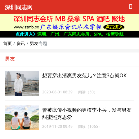
深圳同志网
点此进入》
深圳、广州、广东同志会所、SPA、按摩导航
首页
资讯
男友
专题
男友
想要穿出清爽男友范儿？注意3点就OK
2020-08-01 08:39
阅读（50）
曾被疯传小视频的男模李小兵，发与男友
甜蜜照秀恩爱
2019-11-20 09:49
阅读（1065）