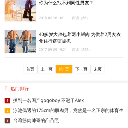
你为什么找不到同性男友？
2018-02-26 16:11
阅读（66）
40多岁大叔包养两小鲜肉 为供养2男友衣
食住行盗窃被抓
2017-09-09 19:21
阅读（222）
首页
上一页
第1页
下一页
末页
热门排行
扒到一名国产gogoboy 不逊于Alex
1
泳池偶遇的175cm的肌肉男，竟然是一名正宗的体育生
2
台湾筋肉帅哥的凸凸照
3