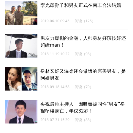
李光耀孙子和男友正式在南非合法结婚
2019-06-10 09:45
阅读（125）
男友力爆棚的金瀚，人帅身材好演技好还
超级man！
2018-11-19 10:22
阅读（98）
身材又好又温柔还会做饭的完美男友，是
阿娇男友
2018-09-18 14:58
阅读（70）
央视最帅主持人，因吸毒被同性“男友”举
报坠楼身亡，年仅32岁！
2018-07-31 15:39
阅读（88）