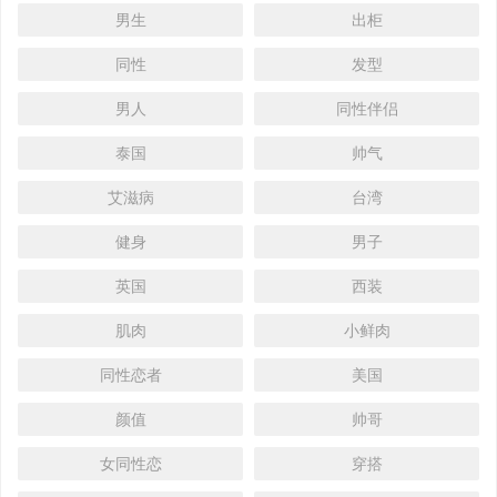
男生
出柜
同性
发型
男人
同性伴侣
泰国
帅气
艾滋病
台湾
健身
男子
英国
西装
肌肉
小鲜肉
同性恋者
美国
颜值
帅哥
女同性恋
穿搭