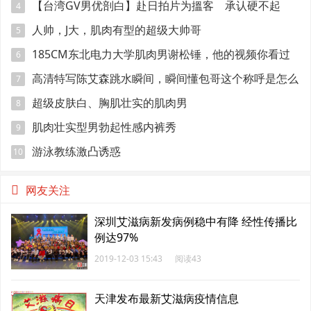
【台湾GV男优剖白】赴日拍片为搵客 承认硬不起
4
来：但我还有性欲
人帅，J大，肌肉有型的超级大帅哥
5
185CM东北电力大学肌肉男谢松锤，他的视频你看过
6
吗
高清特写陈艾森跳水瞬间，瞬间懂包哥这个称呼是怎么
7
来的
超级皮肤白、胸肌壮实的肌肉男
8
肌肉壮实型男勃起性感内裤秀
9
游泳教练激凸诱惑
10
网友关注
深圳艾滋病新发病例稳中有降 经性传播比
例达97%
2019-12-03 15:43
阅读43
天津发布最新艾滋病疫情信息