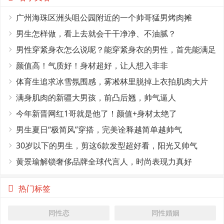
广州海珠区洲头咀公园附近的一个帅哥猛男烤肉摊
男生怎样做，看上去就会干干净净、不油腻？
男性穿紧身衣怎么说呢？能穿紧身衣的男性，首先能满足
这4个条件
颜值高！气质好！身材超好，让人想入非非
体育生追求冰雪氛围感，雾凇林里脱掉上衣拍肌肉大片
满身肌肉的新疆大男孩，前凸后翘，帅气逼人
今年新晋网红1哥就是他了！颜值+身材太绝了
男生夏日“极简风”穿搭，完美诠释越简单越帅气
30岁以下的男生，剪这6款发型超好看，阳光又帅气
黄景瑜解锁奢侈品牌全球代言人，时尚表现力真好
热门标签
同性恋
同性婚姻