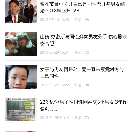
曾在节目中公开自己是同性恋并与男友结
婚 2018年回归TVB
2018-07-10 14:40
阅读（99）
山姆·史密斯与同性鲜肉男友分手 伤心删亲
密合照
2018-06-29 15:51
阅读（72）
女子与男友同居3年 竟一直未察觉对方与
自己同性
2018-05-27 15:22
阅读（88）
22岁毁容男子在同性网站交5个男友 3年诈
骗4万元
2018-04-05 21:14
阅读（73）