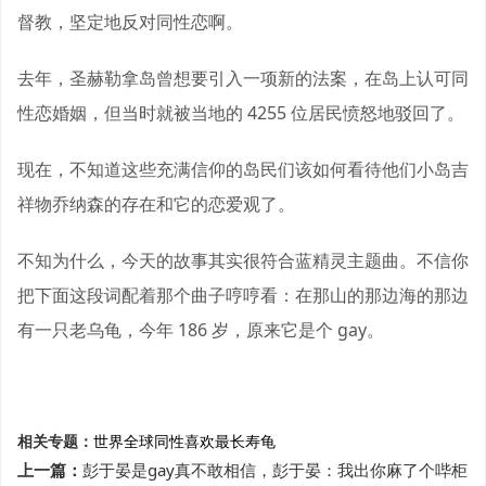
督教，坚定地反对同性恋啊。
去年，圣赫勒拿岛曾想要引入一项新的法案，在岛上认可同
性恋婚姻，但当时就被当地的 4255 位居民愤怒地驳回了。
现在，不知道这些充满信仰的岛民们该如何看待他们小岛吉
祥物乔纳森的存在和它的恋爱观了。
不知为什么，今天的故事其实很符合蓝精灵主题曲。不信你
把下面这段词配着那个曲子哼哼看：在那山的那边海的那边
有一只老乌龟，今年 186 岁，原来它是个 gay。
相关专题：
世界
全球
同性
喜欢
最长寿
龟
上一篇：
彭于晏是gay真不敢相信，彭于晏：我出你麻了个哔柜