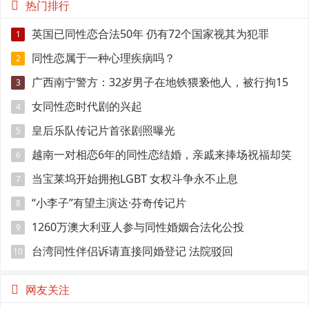
热门排行
英国已同性恋合法50年 仍有72个国家视其为犯罪
1
同性恋属于一种心理疾病吗？
2
广西南宁警方：32岁男子在地铁猥亵他人，被行拘15
3
日
女同性恋时代剧的兴起
4
皇后乐队传记片首张剧照曝光
5
越南一对相恋6年的同性恋结婚，亲戚来捧场祝福却笑
6
得有点尴尬
当宝莱坞开始拥抱LGBT 女权斗争永不止息
7
“小李子”有望主演达·芬奇传记片
8
1260万澳大利亚人参与同性婚姻合法化公投
9
台湾同性伴侣诉请直接同婚登记 法院驳回
10
网友关注