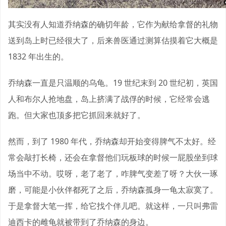
其实没有人知道乔纳森的确切年龄，它作为献给拿督的礼物
送到岛上时已经很大了，后来兽医通过测算估摸着它大概是
1832 年出生的。
乔纳森一直是只温顺的乌龟。19 世纪末到 20 世纪初，英国
人和布尔人抢地盘，岛上挤满了战俘的时候，它经常会逃
跑。但大家也顶多把它抓回来就好了。
然而，到了 1980 年代，乔纳森却开始变得脾气不太好。经
常会敲打长椅，还会在拿督他们玩板球的时候一屁股坐到球
场当中不动。哎呀，老了老了，咋脾气变差了呀？大伙一琢
磨，可能是小伙伴都死了之后，乔纳森孤身一龟太寂寞了。
于是拿督大笔一挥，给它找个伴儿吧。就这样，一只叫弗雷
迪西卡的雌龟就被带到了乔纳森的身边。