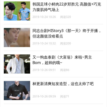
韩国足球小鲜肉22岁郑胜元 高颜值+巧克
力腹肌帅气场上
2019-10-24 10:26
阅读320
同志台剧HIStory3《那一天》终于开播，
但这颜值没啥看点
2019-10-24 10:32
阅读200
又一狗血泰剧《大富翁》来啦~男主
Bom，超帅的哦~
2019-10-26 09:51
阅读86
林更新清爽短发造型，这也太帅了吧
2019-10-26 09:59
阅读71