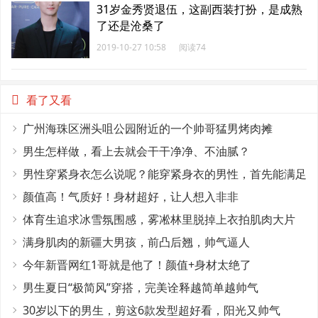
31岁金秀贤退伍，这副西装打扮，是成熟
了还是沧桑了
2019-10-27 10:58
阅读74
看了又看
广州海珠区洲头咀公园附近的一个帅哥猛男烤肉摊
男生怎样做，看上去就会干干净净、不油腻？
男性穿紧身衣怎么说呢？能穿紧身衣的男性，首先能满足
这4个条件
颜值高！气质好！身材超好，让人想入非非
体育生追求冰雪氛围感，雾凇林里脱掉上衣拍肌肉大片
满身肌肉的新疆大男孩，前凸后翘，帅气逼人
今年新晋网红1哥就是他了！颜值+身材太绝了
男生夏日“极简风”穿搭，完美诠释越简单越帅气
30岁以下的男生，剪这6款发型超好看，阳光又帅气