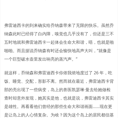
弗雷迪西卡的到来确实给乔纳森带来了无限的快乐。虽然乔
纳森此时已经得了白内障，嗅觉也几乎没有了，但还是三不
五时地就和弗雷迪西卡一起体会生命大和谐，唔，也就是啪
啪啪。而且据说乔纳森有时还会愉快地高声大叫，“就像是
一个巨型破水壶里发出响亮的蒸汽声。”
就这样，乔纳森和弗雷迪西卡你侬我侬地度过了 26 年，吃
饭、睡觉、交配，形影不离。然而就在最近，弗雷迪西卡背
部的壳出现了一些病变，岛上的兽医凯瑟琳·曼去给她做检
查时却意外发现，她其实是他，也就是说，弗雷迪西卡其实
是雄性。再看看他们曾经的那些生命大和谐画面……现在更
是让岛上的人心情复杂。为啥？因为这个岛上的居民都信基