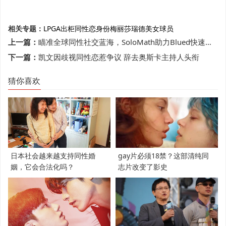
相关专题：
LPGA
出柜
同性恋身份
梅丽莎瑞德
美女球员
上一篇：
瞄准全球同性社交蓝海，SoloMath助力Blued快速抢占海外市场
下一篇：
凯文因歧视同性恋惹争议 辞去奥斯卡主持人头衔
猜你喜欢
日本社会越来越支持同性婚
gay片必须18禁？这部清纯同
姻，它会合法化吗？
志片改变了影史