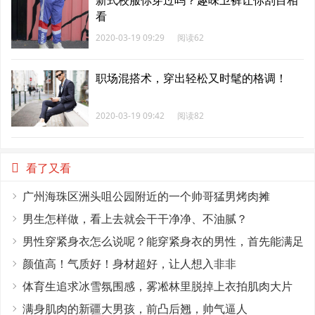
新式校服你穿过吗？趣味卫裤让你刮目相
看
2020-03-19 09:29
阅读62
职场混搭术，穿出轻松又时髦的格调！
2020-03-19 09:42
阅读82
看了又看
广州海珠区洲头咀公园附近的一个帅哥猛男烤肉摊
男生怎样做，看上去就会干干净净、不油腻？
男性穿紧身衣怎么说呢？能穿紧身衣的男性，首先能满足
这4个条件
颜值高！气质好！身材超好，让人想入非非
体育生追求冰雪氛围感，雾凇林里脱掉上衣拍肌肉大片
满身肌肉的新疆大男孩，前凸后翘，帅气逼人