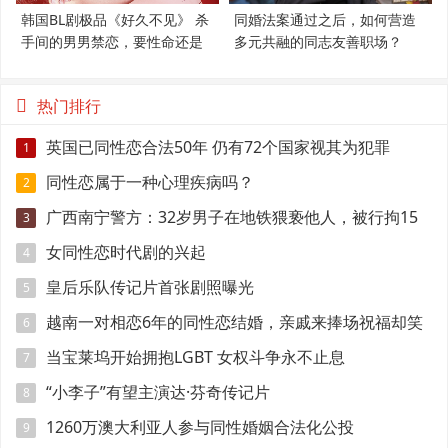
韩国BL剧极品《好久不见》 杀
同婚法案通过之后，如何营造
手间的男男禁恋，要性命还是
多元共融的同志友善职场？
爱情？
热门排行
英国已同性恋合法50年 仍有72个国家视其为犯罪
1
同性恋属于一种心理疾病吗？
2
广西南宁警方：32岁男子在地铁猥亵他人，被行拘15
3
日
女同性恋时代剧的兴起
4
皇后乐队传记片首张剧照曝光
5
越南一对相恋6年的同性恋结婚，亲戚来捧场祝福却笑
6
得有点尴尬
当宝莱坞开始拥抱LGBT 女权斗争永不止息
7
“小李子”有望主演达·芬奇传记片
8
1260万澳大利亚人参与同性婚姻合法化公投
9