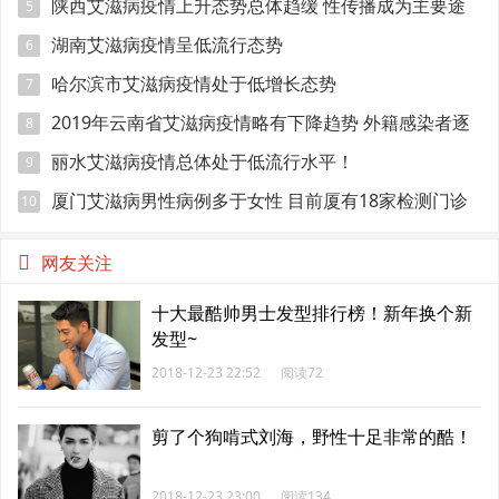
陕西艾滋病疫情上升态势总体趋缓 性传播成为主要途
5
径
湖南艾滋病疫情呈低流行态势
6
哈尔滨市艾滋病疫情处于低增长态势
7
2019年云南省艾滋病疫情略有下降趋势 外籍感染者逐
8
年增多
丽水艾滋病疫情总体处于低流行水平！
9
厦门艾滋病男性病例多于女性 目前厦有18家检测门诊
10
网友关注
十大最酷帅男士发型排行榜！新年换个新
发型~
2018-12-23 22:52
阅读72
剪了个狗啃式刘海，野性十足非常的酷！
2018-12-23 23:00
阅读134