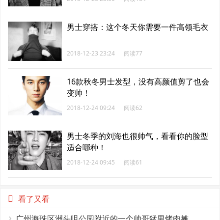
男士穿搭：这个冬天你需要一件高领毛衣
2018-12-23 23:24
阅读77
16款秋冬男士发型，没有高颜值剪了也会
变帅！
2018-12-24 09:24
阅读62
男士冬季的刘海也很帅气，看看你的脸型
适合哪种！
2018-12-24 09:45
阅读61
看了又看
广州海珠区洲头咀公园附近的一个帅哥猛男烤肉摊