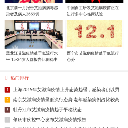
北京前十月报告艾滋病病毒感
中国自主研发艾滋病疫苗正在
染者及病人2669例
进行多中心临床试验
黑龙江艾滋疫情处于低流行水
西宁市艾滋病疫情处于低流行
平 15-24岁人群报告比例稳中
态势
有降
热门排行
上海2019年艾滋病疫情上升态势趋缓，感染者仍以男
1
性为主
南京艾滋病疫情呈低流行态势 老年感染病例占比较高
2
牡丹江市艾滋病疫情趋于平稳状态
3
肇庆市疾控中心发布艾滋病疫情报告
4