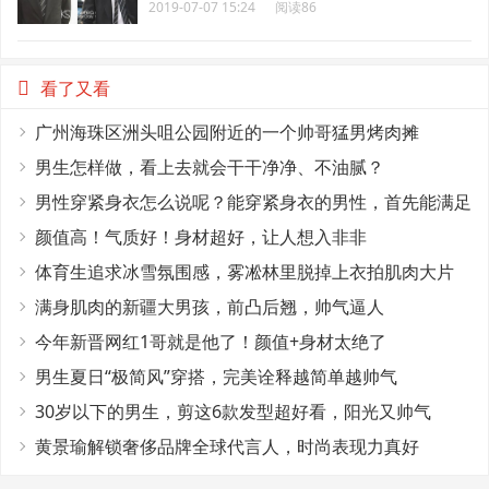
2019-07-07 15:24
阅读86
看了又看
广州海珠区洲头咀公园附近的一个帅哥猛男烤肉摊
男生怎样做，看上去就会干干净净、不油腻？
男性穿紧身衣怎么说呢？能穿紧身衣的男性，首先能满足
这4个条件
颜值高！气质好！身材超好，让人想入非非
体育生追求冰雪氛围感，雾凇林里脱掉上衣拍肌肉大片
满身肌肉的新疆大男孩，前凸后翘，帅气逼人
今年新晋网红1哥就是他了！颜值+身材太绝了
男生夏日“极简风”穿搭，完美诠释越简单越帅气
30岁以下的男生，剪这6款发型超好看，阳光又帅气
黄景瑜解锁奢侈品牌全球代言人，时尚表现力真好