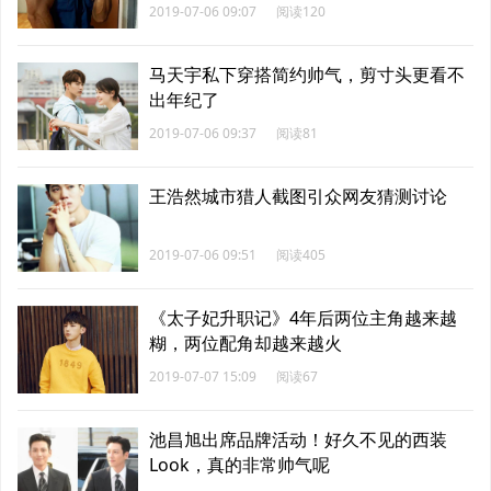
2019-07-06 09:07
阅读120
马天宇私下穿搭简约帅气，剪寸头更看不
出年纪了
2019-07-06 09:37
阅读81
王浩然城市猎人截图引众网友猜测讨论
2019-07-06 09:51
阅读405
《太子妃升职记》4年后两位主角越来越
糊，两位配角却越来越火
2019-07-07 15:09
阅读67
池昌旭出席品牌活动！好久不见的西装
Look，真的非常帅气呢