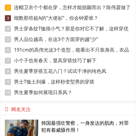
连帽卫衣个个都在穿，怎样才能脱颖而出？陈伟霆做了
2
示范
细数那些超A的“大佬衫”，你会钟爱谁？
3
男士穿条纹T恤很小气？那是你对它不了解，这样穿优
4
雅时髦
男人品位越高，在这3个方面穿的越“少”
5
191cm的高伟光这3个造型，能看出不只靠身高，衣品
6
很好
小个子也有春天，显高穿搭技巧了解下
7
男生夏季穿搭五花八门？试试干净的纯色风
8
男士T恤土到爆，这样秒变型男的穿搭
9
男生夏季如何展现日系风？
10
网友关注
韩国最强壮警察，一身发达的肌肉，对罪
犯有着威慑作用！