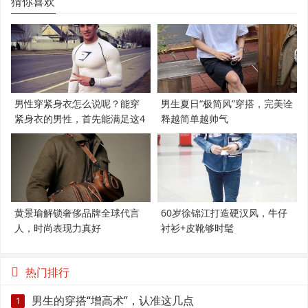
猜你喜欢
男性穿紧身衣怎么说呢？能穿
男生夏日“极简风”穿搭，完美诠
紧身衣的男性，首先能满足这4
释越简单越帅气
个条件
黄景瑜解锁奢侈品牌全球代言
60岁徐锦江打造硬汉风，牛仔
人，时尚表现力真好
衬衫+皮靴够时髦
热门排行
男生的穿搭“增高术”，认准这几点
1