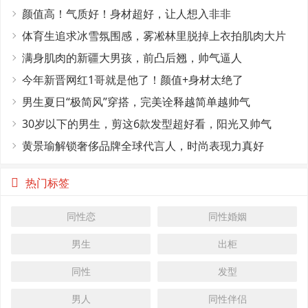
这4个条件
颜值高！气质好！身材超好，让人想入非非
体育生追求冰雪氛围感，雾凇林里脱掉上衣拍肌肉大片
满身肌肉的新疆大男孩，前凸后翘，帅气逼人
今年新晋网红1哥就是他了！颜值+身材太绝了
男生夏日“极简风”穿搭，完美诠释越简单越帅气
30岁以下的男生，剪这6款发型超好看，阳光又帅气
黄景瑜解锁奢侈品牌全球代言人，时尚表现力真好
热门标签
同性恋
同性婚姻
男生
出柜
同性
发型
男人
同性伴侣