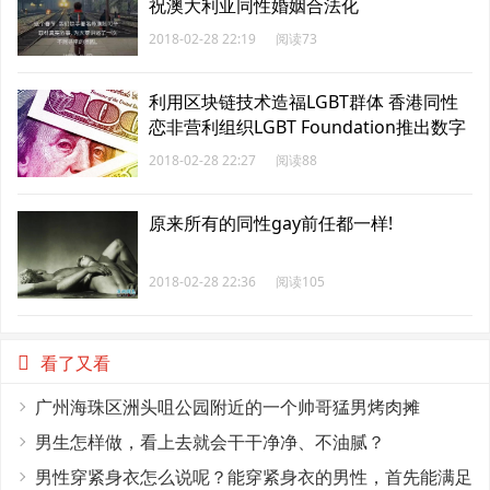
祝澳大利亚同性婚姻合法化
2018-02-28 22:19
阅读73
利用区块链技术造福LGBT群体 香港同性
恋非营利组织LGBT Foundation推出数字
货币“粉币”
2018-02-28 22:27
阅读88
原来所有的同性gay前任都一样!
2018-02-28 22:36
阅读105
看了又看
广州海珠区洲头咀公园附近的一个帅哥猛男烤肉摊
男生怎样做，看上去就会干干净净、不油腻？
男性穿紧身衣怎么说呢？能穿紧身衣的男性，首先能满足