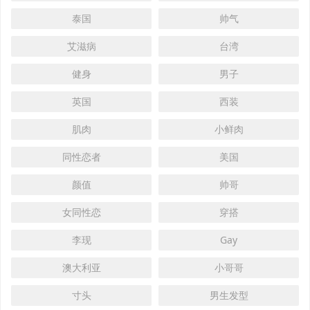
泰国
帅气
艾滋病
台湾
健身
男子
英国
西装
肌肉
小鲜肉
同性恋者
美国
颜值
帅哥
女同性恋
穿搭
李现
Gay
澳大利亚
小哥哥
寸头
男生发型