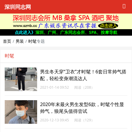
深圳同志网
点此进入》
深圳、广州、广东同志会所、SPA、按摩导航
首页
男装
时髦
专题
时髦
男生冬天穿“卫衣”才时髦！6套日常帅气搭
配，轻松变身潮流达人
2021-01-14 09:52
阅读（208）
2020年末最火男生发型6款，时髦个性显
帅气，狼尾头值得尝试
2020-12-13 09:45
阅读（129）