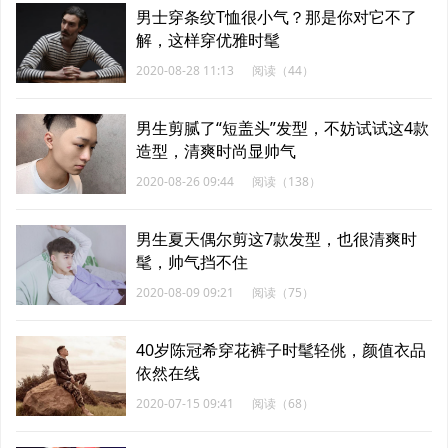
男士穿条纹T恤很小气？那是你对它不了
解，这样穿优雅时髦
2020-08-28 11:13
阅读（44）
男生剪腻了“短盖头”发型，不妨试试这4款
造型，清爽时尚显帅气
2020-08-26 09:44
阅读（138）
男生夏天偶尔剪这7款发型，也很清爽时
髦，帅气挡不住
2020-08-09 09:21
阅读（75）
40岁陈冠希穿花裤子时髦轻佻，颜值衣品
依然在线
2020-07-15 09:41
阅读（68）