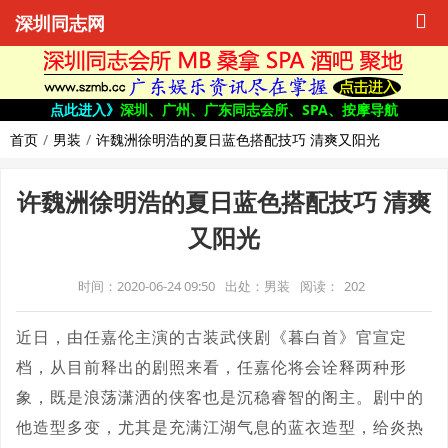
深圳同志网
点此进入》
深圳、广州、广东同志会所、SPA、按摩导航
首页
男装
许魏洲徐明浩的夏日蓝色搭配技巧 清爽又阳光
许魏洲徐明浩的夏日蓝色搭配技巧 清爽
又阳光
时间：2020-06-24 09:50
出处：男装
阅读：
202
近日，由任嘉伦主演的古装武侠剧《暮白首》官宣定
档，从目前释出的剧照来看，任嘉伦将会诠释两种形
象，既是浪荡潇洒的侠客也是沉稳睿智的阁主。剧中的
他造型多变，尤其是充满江湖气息的蓝衣造型，给炎热