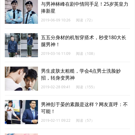
与男神林峰在剧中情同手足！25岁英皇力
捧新星
2019-06-09 10:26
阅读（72）
五五分身材的机智穿搭术，秒变180大长
腿男神！
2019-03-16 11:09
阅读（108）
男生皮肤太粗糙，学会4点男士洗脸妙
招，转身变男神
2019-02-28 09:41
阅读（155）
男神彭于晏的素颜是这样？网友直呼：不
可能！
2019-02-11 09:22
阅读（57）