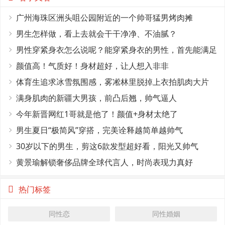
广州海珠区洲头咀公园附近的一个帅哥猛男烤肉摊
男生怎样做，看上去就会干干净净、不油腻？
男性穿紧身衣怎么说呢？能穿紧身衣的男性，首先能满足
这4个条件
颜值高！气质好！身材超好，让人想入非非
体育生追求冰雪氛围感，雾凇林里脱掉上衣拍肌肉大片
满身肌肉的新疆大男孩，前凸后翘，帅气逼人
今年新晋网红1哥就是他了！颜值+身材太绝了
男生夏日“极简风”穿搭，完美诠释越简单越帅气
30岁以下的男生，剪这6款发型超好看，阳光又帅气
黄景瑜解锁奢侈品牌全球代言人，时尚表现力真好
热门标签
同性恋
同性婚姻