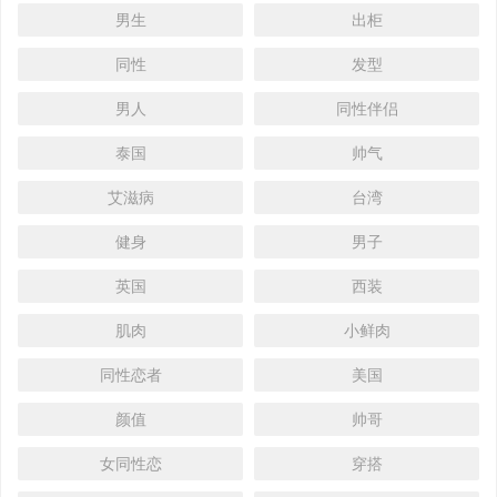
男生
出柜
同性
发型
男人
同性伴侣
泰国
帅气
艾滋病
台湾
健身
男子
英国
西装
肌肉
小鲜肉
同性恋者
美国
颜值
帅哥
女同性恋
穿搭