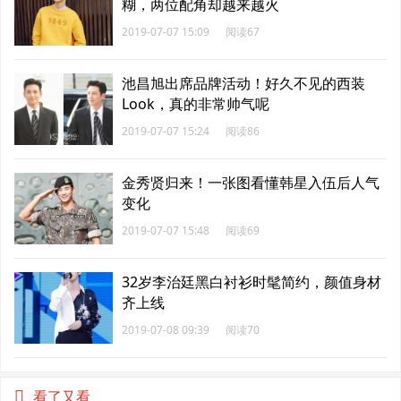
糊，两位配角却越来越火
2019-07-07 15:09
阅读67
池昌旭出席品牌活动！好久不见的西装
Look，真的非常帅气呢
2019-07-07 15:24
阅读86
金秀贤归来！一张图看懂韩星入伍后人气
变化
2019-07-07 15:48
阅读69
32岁李治廷黑白衬衫时髦简约，颜值身材
齐上线
2019-07-08 09:39
阅读70
看了又看