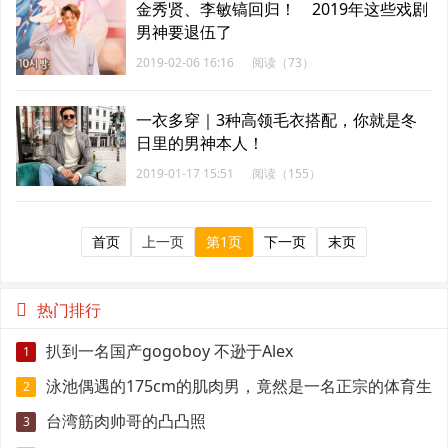
金秀贤、李敏镐回归！ 2019年这些戏剧
男神要退伍了
2019-02-06 16:16
阅读（73）
一衣多穿｜3种高领毛衣搭配，你就是冬
日里的男神本人！
2019-01-17 15:51
阅读（155）
首页
上一页
第1页
下一页
末页
热门排行
扒到一名国产gogoboy 不逊于Alex
1
泳池偶遇的175cm的肌肉男，竟然是一名正宗的体育生
2
台湾筋肉帅哥的凸凸照
3