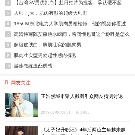
【台湾GV男优剖白】赴日拍片为搵客 承认硬不起
4
来：但我还有性欲
人帅，J大，肌肉有型的超级大帅哥
5
185CM东北电力大学肌肉男谢松锤，他的视频你看过
6
吗
高清特写陈艾森跳水瞬间，瞬间懂包哥这个称呼是怎么
7
来的
超级皮肤白、胸肌壮实的肌肉男
8
肌肉壮实型男勃起性感内裤秀
9
游泳教练激凸诱惑
10
网友关注
王浩然城市猎人截图引众网友猜测讨论
2019-07-06 09:51
阅读405
《太子妃升职记》4年后两位主角越来越