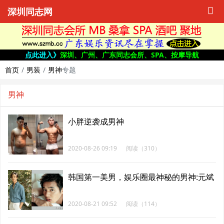
深圳同志网
点此进入》
深圳、广州、广东同志会所、SPA、按摩导航
首页
男装
男神
专题
男神
小胖逆袭成男神
2020-08-26 09:19
阅读（310）
韩国第一美男，娱乐圈最神秘的男神:元斌
2020-08-21 09:52
阅读（114）