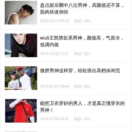
盘点娱乐圈中八位男神，高颜值还不算，
肌肉块迷倒你
2020-02-15 09:12
阅读（98）
wuli王凯禁欲系男神，颜值高，气质冷，
低调内敛
2019-10-30 11:21
阅读（81）
微胖男神这样穿，轻松搭出高档休闲范
2019-07-27 08:44
阅读（66）
能把卫衣穿好的男人，才是真正懂穿衣的
男神！
2019-07-04 08:31
阅读（65）