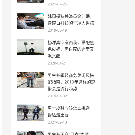
2021-07-26
韩国模特兼演员金江珉，
身穿白衬衫的干净大男孩
2019-06-19
杨洋真空穿西装，搭配黑
色皮裤，黑白配的造型又
飒又酷
2020-01-21
男生冬季轻商务休闲风搭
配指南，2019年这样的穿
搭会是流行趋势
2019-01-02
男士皮鞋应该怎么挑选，
舒适最重要
2021-02-13
男生冬天穿“卫衣”才时