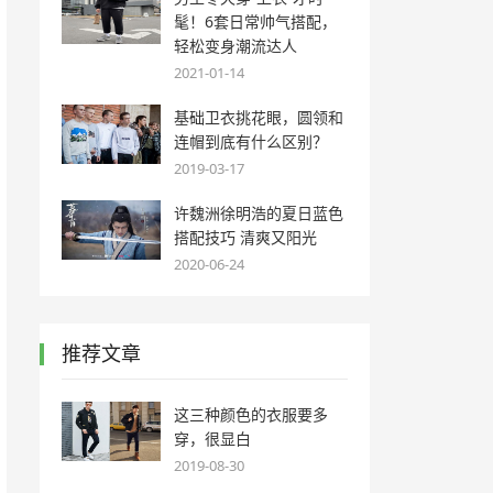
髦！6套日常帅气搭配，
轻松变身潮流达人
2021-01-14
基础卫衣挑花眼，圆领和
连帽到底有什么区别？
2019-03-17
许魏洲徐明浩的夏日蓝色
搭配技巧 清爽又阳光
2020-06-24
推荐文章
这三种颜色的衣服要多
穿，很显白
2019-08-30