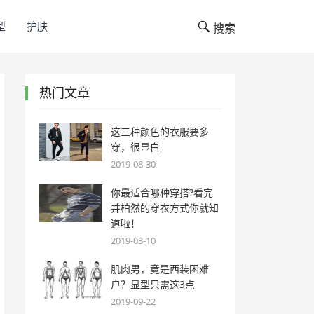
型
护肤
搜索
热门文章
这三种颜色的衣服要多
穿，很显白
2019-08-30
你最适合哪种穿搭?看完
井柏然的穿衣方式你就知
道啦！
2019-03-10
肌肉男，竟是西装困难
户？显型只需这3点
2019-09-22