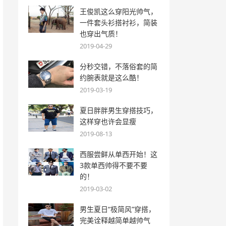
王俊凯这么穿阳光帅气，
一件套头衫搭衬衫，简装
也穿出气质！
2019-04-29
分秒交错，不落俗套的简
约腕表就是这么酷！
2019-03-19
夏日胖胖男生穿搭技巧，
这样穿也许会显瘦
2019-08-13
西服尝鲜从单西开始！这
3款单西帅得不要不要
的！
2019-03-02
男生夏日“极简风”穿搭，
完美诠释越简单越帅气