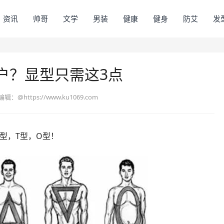
资讯
帅哥
文学
男装
健康
健身
防艾
发
户？显型只需这3点
编辑：
@https://www.ku1069.com
型，T型，O型！