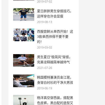
2019-07-02
夏日胖胖男生穿搭技巧，
这样穿也许会显瘦
2019-08-13
西服尝鲜从单西开始！这
3款单西帅得不要不要
的！
2019-03-02
男生夏日“极简风”穿搭，
完美诠释越简单越帅气
2021-07-26
韩国模特兼演员金江珉，
身穿白衬衫的干净大男孩
2019-06-19
杨洋真空穿西装，搭配黑
色皮裤，黑白配的造型又