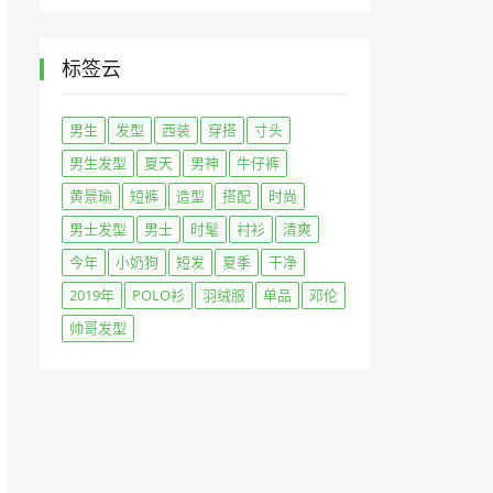
标签云
男生
发型
西装
穿搭
寸头
男生发型
夏天
男神
牛仔裤
黄景瑜
短裤
造型
搭配
时尚
男士发型
男士
时髦
衬衫
清爽
今年
小奶狗
短发
夏季
干净
2019年
POLO衫
羽绒服
单品
邓伦
帅哥发型