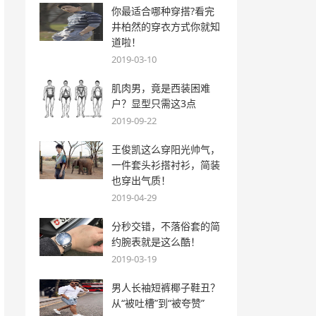
你最适合哪种穿搭?看完
井柏然的穿衣方式你就知
道啦！
2019-03-10
肌肉男，竟是西装困难
户？显型只需这3点
2019-09-22
王俊凯这么穿阳光帅气，
一件套头衫搭衬衫，简装
也穿出气质！
2019-04-29
分秒交错，不落俗套的简
约腕表就是这么酷！
2019-03-19
男人长袖短裤椰子鞋丑？
从“被吐槽”到“被夸赞”