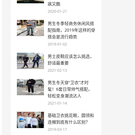
飒又酷
2020-01-21
男生冬季轻商务休闲风搭
配指南，2019年这样的穿
搭会是流行趋势
2019-01-02
男士皮鞋应该怎么挑选，
舒适最重要
2021-02-13
男生冬天穿“卫衣”才时
髦！6套日常帅气搭配，
轻松变身潮流达人
2021-01-14
基础卫衣挑花眼，圆领和
连帽到底有什么区别？
2019-03-17