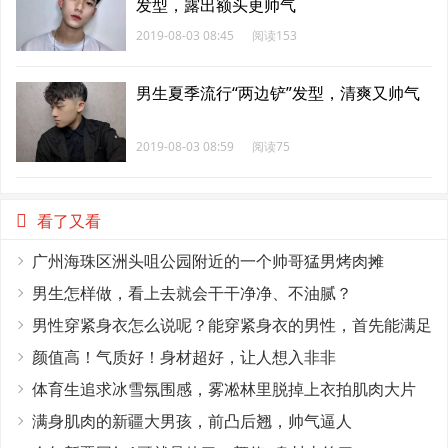
发型，露出额头更帅气
2019-08-03 08:45
阅读153
男生夏季流行“两边铲”发型，清爽又帅气
2019-08-03 08:59
阅读75
看了又看
广州海珠区洲头咀公园附近的一个帅哥猛男烤肉摊
男生怎样做，看上去就会干干净净、不油腻？
男性穿紧身衣怎么说呢？能穿紧身衣的男性，首先能满足
这4个条件
颜值高！气质好！身材超好，让人想入非非
体育生追求冰雪氛围感，雾凇林里脱掉上衣拍肌肉大片
满身肌肉的新疆大男孩，前凸后翘，帅气逼人