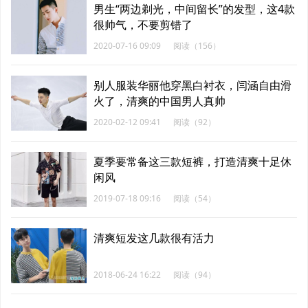
男生“两边剃光，中间留长”的发型，这4款
很帅气，不要剪错了
2020-07-16 09:09
阅读（156）
别人服装华丽他穿黑白衬衣，闫涵自由滑
火了，清爽的中国男人真帅
2020-02-12 09:41
阅读（92）
夏季要常备这三款短裤，打造清爽十足休
闲风
2019-07-18 09:16
阅读（54）
清爽短发这几款很有活力
2018-06-24 16:22
阅读（94）