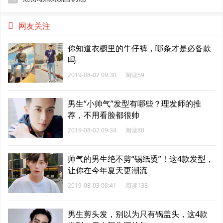
网友关注
你知道衣橱里的牛仔裤，哪条才是必备款
吗
2019-08-02 09:30
阅读59
男生“小帅气”发型有哪些？理发师的推
荐，不用看脸都很帅
2019-08-02 09:34
阅读80
帅气的男生绝不剪“锡纸烫”！这4款发型，
让你在今年夏天更潮流
2019-08-03 08:41
阅读138
男生剪头发，别以为只有锅盖头，这4款