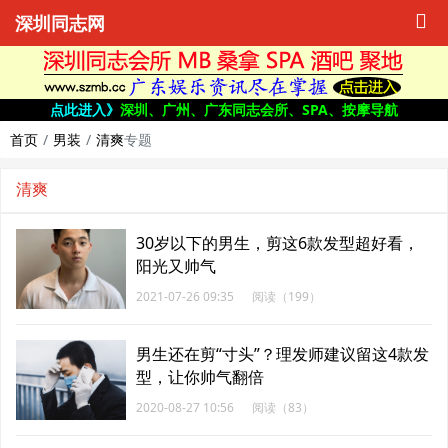
深圳同志网
点此进入》
深圳、广州、广东同志会所、SPA、按摩导航
首页
男装
清爽
专题
清爽
30岁以下的男生，剪这6款发型超好看，
阳光又帅气
2021-07-26 09:35
阅读（199）
男生还在剪“寸头”？理发师建议留这4款发
型，让你帅气翻倍
2020-08-27 10:56
阅读（83）