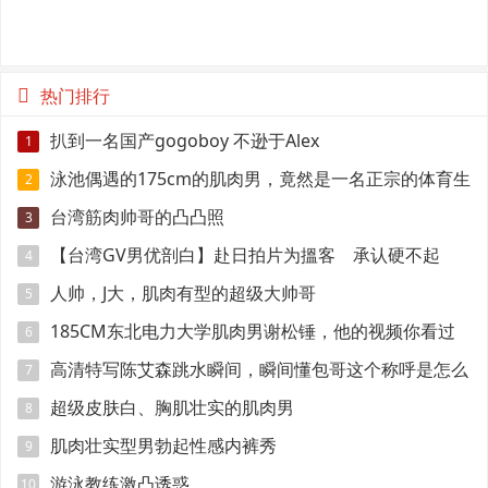
热门排行
扒到一名国产gogoboy 不逊于Alex
1
泳池偶遇的175cm的肌肉男，竟然是一名正宗的体育生
2
台湾筋肉帅哥的凸凸照
3
【台湾GV男优剖白】赴日拍片为搵客 承认硬不起
4
来：但我还有性欲
人帅，J大，肌肉有型的超级大帅哥
5
185CM东北电力大学肌肉男谢松锤，他的视频你看过
6
吗
高清特写陈艾森跳水瞬间，瞬间懂包哥这个称呼是怎么
7
来的
超级皮肤白、胸肌壮实的肌肉男
8
肌肉壮实型男勃起性感内裤秀
9
游泳教练激凸诱惑
10