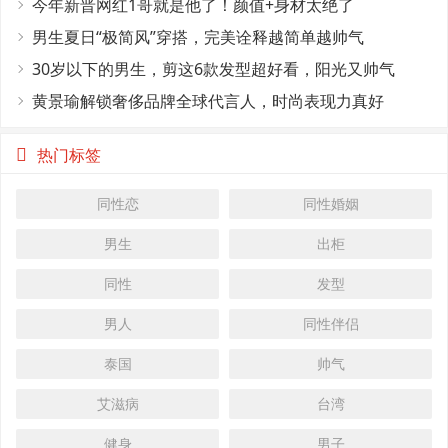
今年新晋网红1哥就是他了！颜值+身材太绝了
男生夏日“极简风”穿搭，完美诠释越简单越帅气
30岁以下的男生，剪这6款发型超好看，阳光又帅气
黄景瑜解锁奢侈品牌全球代言人，时尚表现力真好
热门标签
同性恋
同性婚姻
男生
出柜
同性
发型
男人
同性伴侣
泰国
帅气
艾滋病
台湾
健身
男子