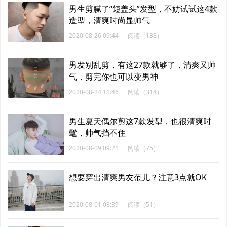
男生剪腻了“短盖头”发型，不妨试试这4款
造型，清爽时尚显帅气
2020-08-26 09:44
阅读（138）
男发别乱剪，有这27款就够了，清爽又帅
气，剪完你也可以变男神
2020-08-24 11:46
阅读（314）
男生夏天偶尔剪这7款发型，也很清爽时
髦，帅气挡不住
2020-08-09 09:21
阅读（75）
想要穿出清爽男友范儿？注意3点就OK
2020-08-01 08:39
阅读（51）