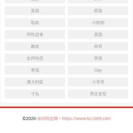
英国
西装
肌肉
小鲜肉
同性恋者
美国
颜值
帅哥
女同性恋
穿搭
李现
Gay
澳大利亚
小哥哥
寸头
男生发型
©2020-
深圳同志网
-
https://www.ku1069.com