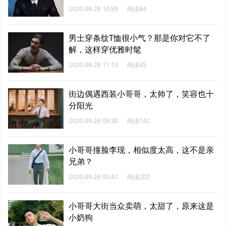
2020-08-28 10:59
阅读84
男士穿条纹T恤很小气？那是你对它不了
解，这样穿优雅时髦
2020-08-28 11:13
阅读45
街边偶遇西装小哥哥，太帅了，笑容也十
分阳光
2020-09-26 09:30
阅读142
小哥哥撞脸李现，相似度太高，这不是亲
兄弟？
2020-09-26 09:47
阅读207
小哥哥大街当众卖萌，太甜了，原来这是
小奶狗