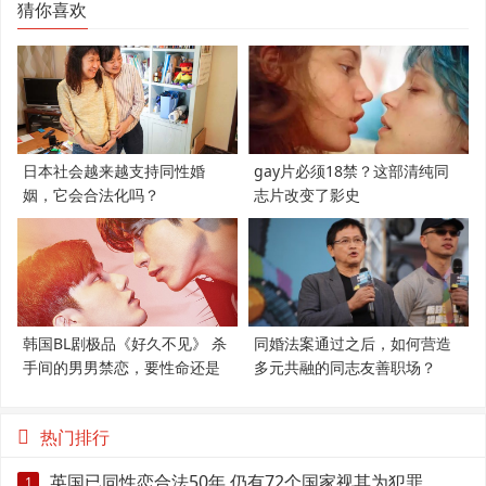
猜你喜欢
日本社会越来越支持同性婚
gay片必须18禁？这部清纯同
姻，它会合法化吗？
志片改变了影史
韩国BL剧极品《好久不见》 杀
同婚法案通过之后，如何营造
手间的男男禁恋，要性命还是
多元共融的同志友善职场？
爱情？
热门排行
英国已同性恋合法50年 仍有72个国家视其为犯罪
1