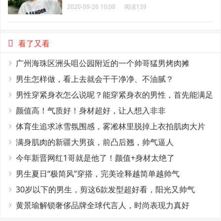
2020-09-26 10:08
阅读139
看了又看
广州海珠区洲头咀公园附近的一个帅哥猛男烤肉摊
男生怎样做，看上去就会干干净净、不油腻？
男性穿紧身衣怎么说呢？能穿紧身衣的男性，首先能满足
这4个条件
颜值高！气质好！身材超好，让人想入非非
体育生追求冰雪氛围感，雾凇林里脱掉上衣拍肌肉大片
满身肌肉的新疆大男孩，前凸后翘，帅气逼人
今年新晋网红1哥就是他了！颜值+身材太绝了
男生夏日“极简风”穿搭，完美诠释越简单越帅气
30岁以下的男生，剪这6款发型超好看，阳光又帅气
黄景瑜解锁奢侈品牌全球代言人，时尚表现力真好