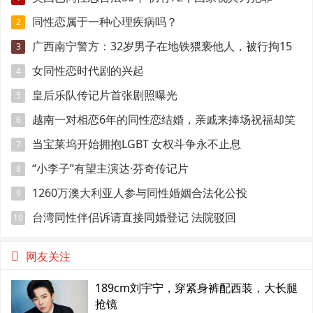
同性恋属于一种心理疾病吗？
2
广西南宁警方：32岁男子在地铁猥亵他人，被行拘15
3
日
女同性恋时代剧的兴起
4
皇后乐队传记片首张剧照曝光
5
越南一对相恋6年的同性恋结婚，亲戚来捧场祝福却笑
6
得有点尴尬
当宝莱坞开始拥抱LGBT 女权斗争永不止息
7
“小李子”有望主演达·芬奇传记片
8
1260万澳大利亚人参与同性婚姻合法化公投
9
台湾同性伴侣诉请直接同婚登记 法院驳回
10
网友关注
189cm刘宇宁，穿紧身裤配西装，大长腿
抢镜