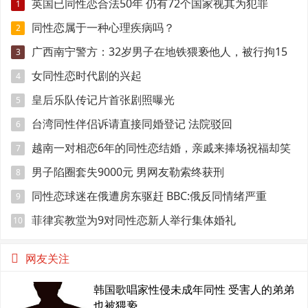
英国已同性恋合法50年 仍有72个国家视其为犯罪
1
同性恋属于一种心理疾病吗？
2
广西南宁警方：32岁男子在地铁猥亵他人，被行拘15
3
日
女同性恋时代剧的兴起
4
皇后乐队传记片首张剧照曝光
5
台湾同性伴侣诉请直接同婚登记 法院驳回
6
越南一对相恋6年的同性恋结婚，亲戚来捧场祝福却笑
7
得有点尴尬
男子陷圈套失9000元 男网友勒索终获刑
8
同性恋球迷在俄遭房东驱赶 BBC:俄反同情绪严重
9
菲律宾教堂为9对同性恋新人举行集体婚礼
10
网友关注
韩国歌唱家性侵未成年同性 受害人的弟弟
也被猥亵