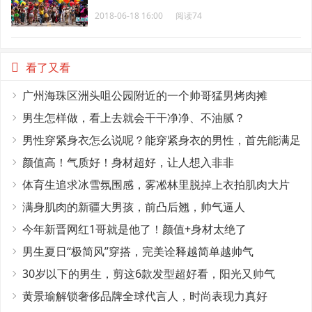
2018-06-18 16:00
阅读74
看了又看
广州海珠区洲头咀公园附近的一个帅哥猛男烤肉摊
男生怎样做，看上去就会干干净净、不油腻？
男性穿紧身衣怎么说呢？能穿紧身衣的男性，首先能满足
这4个条件
颜值高！气质好！身材超好，让人想入非非
体育生追求冰雪氛围感，雾凇林里脱掉上衣拍肌肉大片
满身肌肉的新疆大男孩，前凸后翘，帅气逼人
今年新晋网红1哥就是他了！颜值+身材太绝了
男生夏日“极简风”穿搭，完美诠释越简单越帅气
30岁以下的男生，剪这6款发型超好看，阳光又帅气
黄景瑜解锁奢侈品牌全球代言人，时尚表现力真好