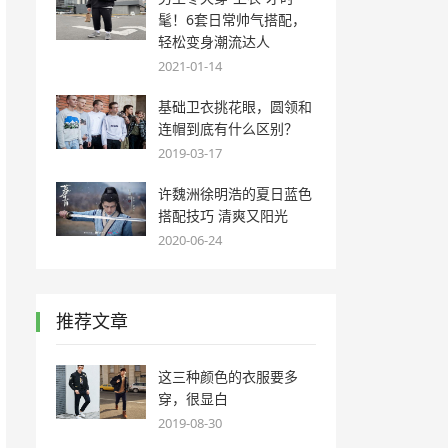
髦！6套日常帅气搭配，
轻松变身潮流达人
2021-01-14
基础卫衣挑花眼，圆领和
连帽到底有什么区别？
2019-03-17
许魏洲徐明浩的夏日蓝色
搭配技巧 清爽又阳光
2020-06-24
推荐文章
这三种颜色的衣服要多
穿，很显白
2019-08-30