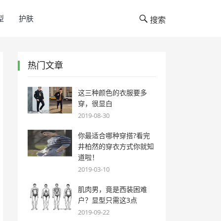
型
护肤
搜索
热门文章
这三种颜色的衣服要多
穿，很显白
2019-08-30
你最适合哪种穿搭?看完
井柏然的穿衣方式你就知
道啦！
2019-03-10
肌肉男，竟是西装困难
户？显型只需这3点
2019-09-22