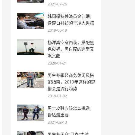
2021-07-26
韩国模特兼演员金江珉，
身穿白衬衫的干净大男孩
2019-06-19
杨洋真空穿西装，搭配黑
色皮裤，黑白配的造型又
飒又酷
2020-01-21
男生冬季轻商务休闲风搭
配指南，2019年这样的穿
搭会是流行趋势
2019-01-02
男士皮鞋应该怎么挑选，
舒适最重要
2021-02-13
男生冬天穿“卫衣”才时