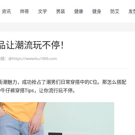
资讯
帅哥
文学
男装
健康
健身
防艾
发
品让潮流玩不停！
编辑：
@https://www.ku1069.com
街潮魅力，成功抢占了潮男们日常穿搭中的C位。那怎么搭配
牛仔裤穿搭Tips，让你流行玩不停。