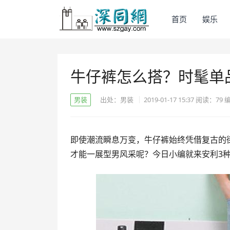
首页
娱乐
牛仔裤怎么搭？时髦单
男装
出处：男装
2019-01-17 15:37
阅读：
79
即使潮流瞬息万变，牛仔裤始终凭借复古的
才能一展型男风采呢？今日小编就来安利3种