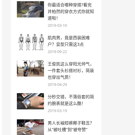
你最适合哪种穿搭?看完
井柏然的穿衣方式你就知
道啦！
2019-03-10
肌肉男，竟是西装困难
户？显型只需这3点
2019-09-22
王俊凯这么穿阳光帅气，
一件套头衫搭衬衫，简装
也穿出气质！
2019-04-29
分秒交错，不落俗套的简
约腕表就是这么酷！
2019-03-19
男人长袖短裤椰子鞋丑？
从“被吐槽”到“被夸赞”