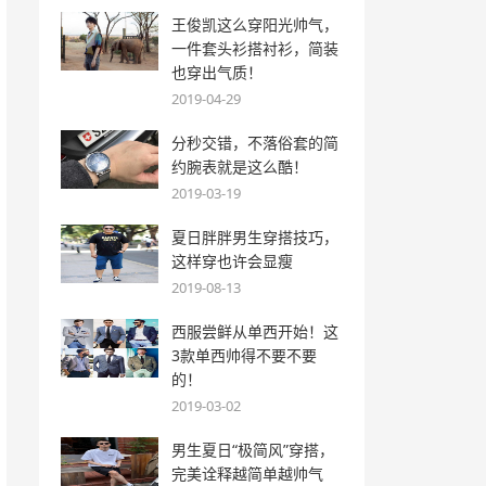
王俊凯这么穿阳光帅气，
一件套头衫搭衬衫，简装
也穿出气质！
2019-04-29
分秒交错，不落俗套的简
约腕表就是这么酷！
2019-03-19
夏日胖胖男生穿搭技巧，
这样穿也许会显瘦
2019-08-13
西服尝鲜从单西开始！这
3款单西帅得不要不要
的！
2019-03-02
男生夏日“极简风”穿搭，
完美诠释越简单越帅气