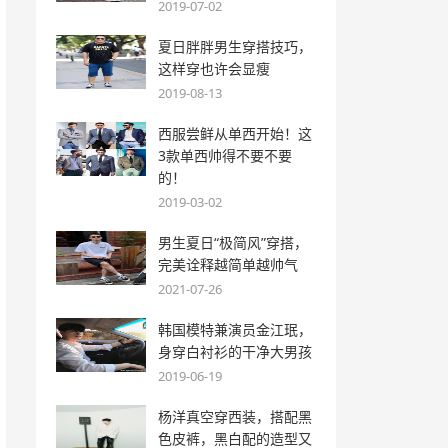
2019-07-02
夏日胖胖男生穿搭技巧，
这样穿也许会显瘦
2019-08-13
西服尝鲜从单西开始！这
3款单西帅得不要不要
的！
2019-03-02
男生夏日“极简风”穿搭，
完美诠释越简单越帅气
2021-07-26
韩国模特兼演员金江珉，
身穿白衬衫的干净大男孩
2019-06-19
杨洋真空穿西装，搭配黑
色皮裤，黑白配的造型又