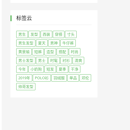
标签云
男生
发型
西装
穿搭
寸头
男生发型
夏天
男神
牛仔裤
黄景瑜
短裤
造型
搭配
时尚
男士发型
男士
时髦
衬衫
清爽
今年
小奶狗
短发
夏季
干净
2019年
POLO衫
羽绒服
单品
邓伦
帅哥发型