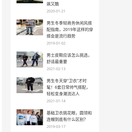
飒又酷
2020-01-21
男生冬季轻商务休闲风搭
配指南，2019年这样的穿
搭会是流行趋势
2019-01-02
男士皮鞋应该怎么挑选，
舒适最重要
2021-02-13
男生冬天穿“卫衣”才时
髦！6套日常帅气搭配，
轻松变身潮流达人
2021-01-14
基础卫衣挑花眼，圆领和
连帽到底有什么区别？
2019-03-17