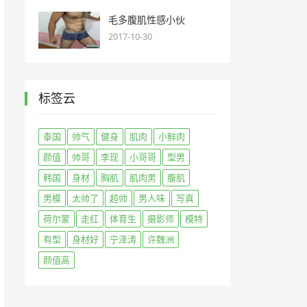
毛多腹肌性感小伙
2017-10-30
标签云
泰国
帅气
健身
肌肉
小鲜肉
颜值
帅哥
李现
小哥哥
型男
韩国
身材
胸肌
肌肉男
腹肌
男模
太帅了
超帅
男人味
写真
荷尔蒙
走红
体育生
摄影师
模特
有型
身材好
宁泽涛
许魏洲
颜值高