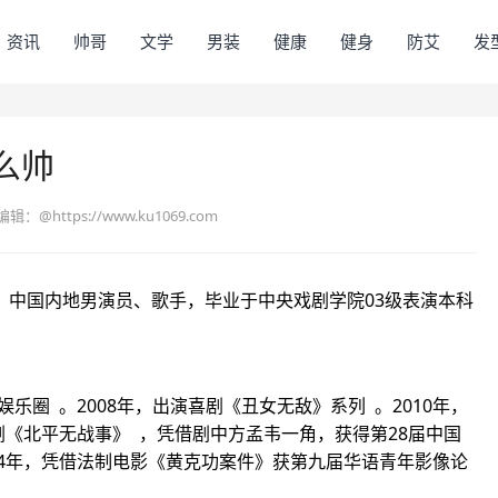
资讯
帅哥
文学
男装
健康
健身
防艾
发
么帅
编辑：
@https://www.ku1069.com
武汉，中国内地男演员、歌手，毕业于中央戏剧学院03级表演本科
娱乐圈 。2008年，出演喜剧《丑女无敌》系列 。2010年，
争剧《北平无战事》 ，凭借剧中方孟韦一角，获得第28届中国
14年，凭借法制电影《黄克功案件》获第九届华语青年影像论