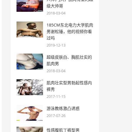
级大帅哥
2018-03-04
185CM东北电力大学肌肉
男谢松锤，他的视频你看
过吗
2019-12-13
超级皮肤白、胸肌壮实的
肌肉男
2018-03-04
肌肉壮实型男勃起性感内
裤秀
2017-11-15
游泳教练激凸诱惑
2017-07-26
性感腹肌丁裤型男