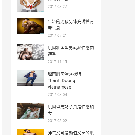
2017-08-27
年轻的男孩男体充满着青
春气息
2017-07-21
肌肉壮实型男勃起性感内
裤秀
2017-11-15
越南肌肉清秀模特----
Thanh Duong
Vietnamese
2017-08-04
肌肉型男奶子真是性感硕
大
2017-08-02
帅气又可爱颜值又高的肌