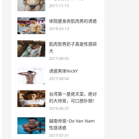
2017-11-15
体院健身房肌肉男的诱惑
2018-03-13
肌肉型男奶子真是性感硕
大
2017-08-02
诱惑男体NickY
2017-08-04
台湾第一基佬天菜，绝对
的大帅哥，可口想扑倒！
2019-06-27
越南帅哥~Do Van Nam
性感诱惑
2017-07-31