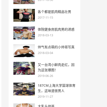
各个都是肌肉精品壮男
2017-11-15
体院健身房肌肉男的诱惑
2018-03-13
帅气有点萌的小帅哥写真
2018-03-04
又一台湾小鲜肉走红，因
为这张爆图！
2019-06-26
187CM上海大学篮球体育
生，这味道很男人
2019-11-27
大乳头帅哥