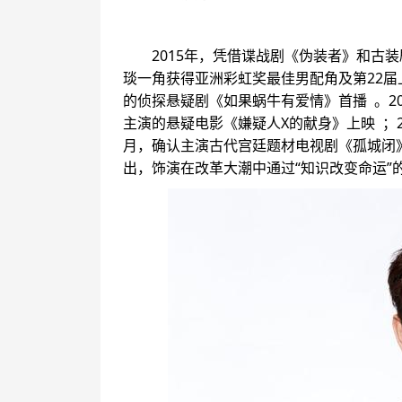
2015年，凭借谍战剧《伪装者》和古
琰一角获得亚洲彩虹奖最佳男配角及第22届上
的侦探悬疑剧《如果蜗牛有爱情》首播 。2
主演的悬疑电影《嫌疑人X的献身》上映 ；20
月，确认主演古代宫廷题材电视剧《孤城闭
出，饰演在改革大潮中通过“知识改变命运”的宋