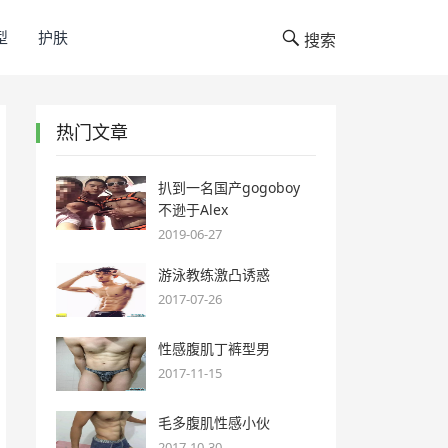
型
护肤
搜索
热门文章
扒到一名国产gogoboy
不逊于Alex
2019-06-27
游泳教练激凸诱惑
2017-07-26
性感腹肌丁裤型男
2017-11-15
毛多腹肌性感小伙
2017-10-30