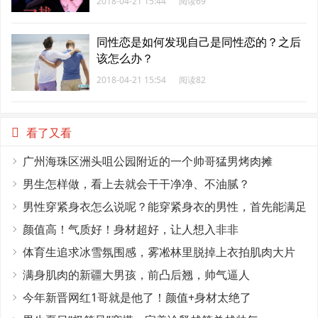
2018-04-21 15:44
阅读69
同性恋是如何发现自己是同性恋的？之后
该怎么办？
2018-04-21 15:54
阅读82
看了又看
广州海珠区洲头咀公园附近的一个帅哥猛男烤肉摊
男生怎样做，看上去就会干干净净、不油腻？
男性穿紧身衣怎么说呢？能穿紧身衣的男性，首先能满足
这4个条件
颜值高！气质好！身材超好，让人想入非非
体育生追求冰雪氛围感，雾凇林里脱掉上衣拍肌肉大片
满身肌肉的新疆大男孩，前凸后翘，帅气逼人
今年新晋网红1哥就是他了！颜值+身材太绝了