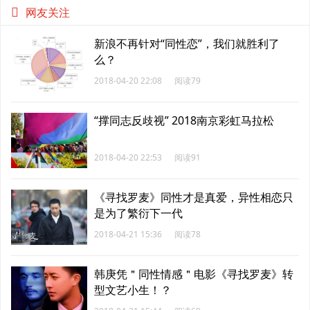
网友关注
新浪不再针对“同性恋”，我们就胜利了
么？
2018-04-20 22:08
阅读79
“撑同志反歧视” 2018南京彩虹马拉松
2018-04-20 22:53
阅读91
《寻找罗麦》同性才是真爱，异性相恋只
是为了繁衍下一代
2018-04-21 15:36
阅读78
韩庚凭＂同性情感＂电影《寻找罗麦》转
型文艺小生！？