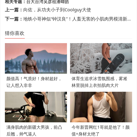
相关专题：
台大
台湾
吴彦祖
潘暐皓
上一篇：
向佐，从功夫小子到Coolguy大使
下一篇：
地铁小哥神似“钟汉良”！人畜无害的小肌肉男模清新又舒服！
猜你喜欢
颜值高！气质好！身材超好，
体育生追求冰雪氛围感，雾凇
让人想入非非
林里脱掉上衣拍肌肉大片
满身肌肉的新疆大男孩，前凸
今年新晋网红1哥就是他了！颜
后翘，帅气逼人
值+身材太绝了