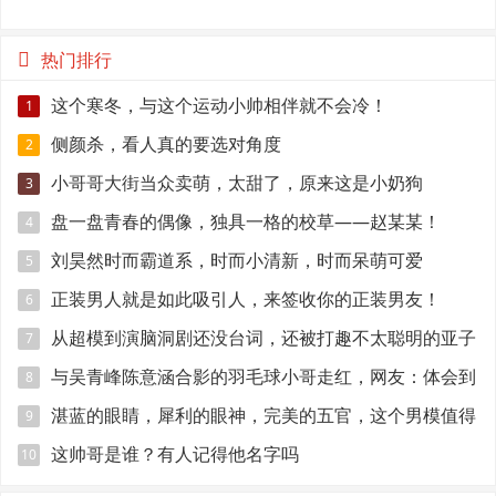
热门排行
这个寒冬，与这个运动小帅相伴就不会冷！
1
侧颜杀，看人真的要选对角度
2
小哥哥大街当众卖萌，太甜了，原来这是小奶狗
3
盘一盘青春的偶像，独具一格的校草——赵某某！
4
刘昊然时而霸道系，时而小清新，时而呆萌可爱
5
正装男人就是如此吸引人，来签收你的正装男友！
6
从超模到演脑洞剧还没台词，还被打趣不太聪明的亚子
7
与吴青峰陈意涵合影的羽毛球小哥走红，网友：体会到
8
萧亚轩的快乐
湛蓝的眼睛，犀利的眼神，完美的五官，这个男模值得
9
关注！
这帅哥是谁？有人记得他名字吗
10