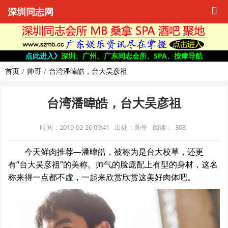
深圳同志网
点此进入》
深圳、广州、广东同志会所、SPA、按摩导航
首页
帅哥
台湾潘暐皓，台大吴彦祖
台湾潘暐皓，台大吴彦祖
时间：2019-02-26 09:41
出处：帅哥
阅读：
308
今天鲜肉推荐—潘暐皓，被称为是台大校草，还更
有“台大吴彦祖”的美称。帅气的脸庞配上有型的身材，这名
称来得一点都不虚，一起来欣赏欣赏这美好肉体吧。