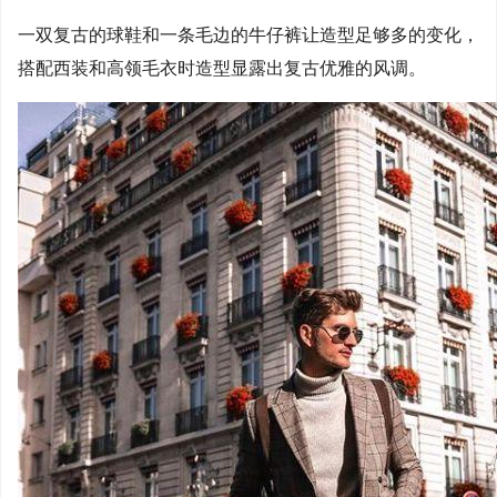
一双复古的球鞋和一条毛边的牛仔裤让造型足够多的变化，
搭配西装和高领毛衣时造型显露出复古优雅的风调。