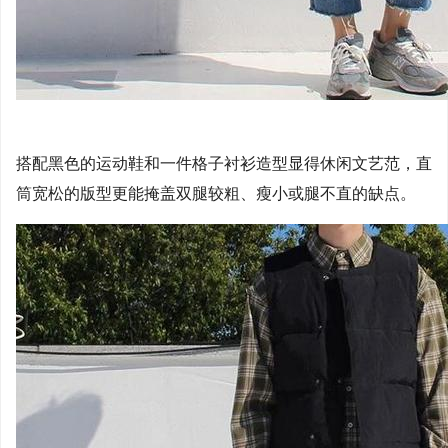
搭配黑色的运动鞋和一件格子衬衫造型显得休闲文艺范，直
筒宽松的版型更能掩盖双腿较粗、瘦小或腿不直的缺点。