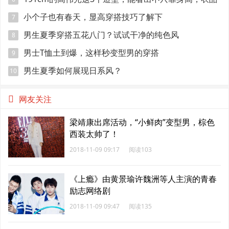
很好
小个子也有春天，显高穿搭技巧了解下
7
男生夏季穿搭五花八门？试试干净的纯色风
8
男士T恤土到爆，这样秒变型男的穿搭
9
男生夏季如何展现日系风？
10
网友关注
梁靖康出席活动，“小鲜肉”变型男，棕色
西装太帅了！
2018-11-09 09:17
阅读103
《上瘾》由黄景瑜许魏洲等人主演的青春
励志网络剧
2018-11-09 09:47
阅读135