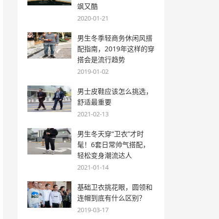
飒又酷
2020-01-21
男生冬季轻商务休闲风搭
配指南，2019年这样的穿
搭会是流行趋势
2019-01-02
男士皮鞋应该怎么挑选，
舒适最重要
2021-02-13
男生冬天穿“卫衣”才时
髦！6套日常帅气搭配，
轻松变身潮流达人
2021-01-14
基础卫衣挑花眼，圆领和
连帽到底有什么区别？
2019-03-17