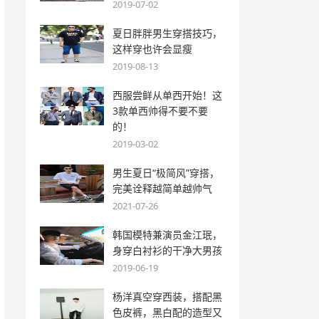
2019-07-02
夏日胖胖男生穿搭技巧，
这样穿也许会显瘦
2019-08-13
西服尝鲜从单西开始！这
3款单西帅得不要不要
的！
2019-03-02
男生夏日“极简风”穿搭，
完美诠释越简单越帅气
2021-07-26
韩国模特兼演员金江珉，
身穿白衬衫的干净大男孩
2019-06-19
杨洋真空穿西装，搭配黑
色皮裤，黑白配的造型又