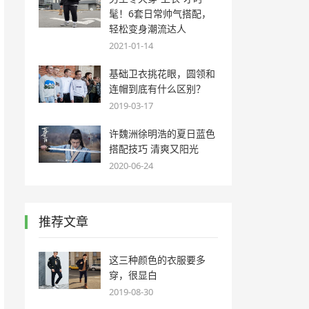
髦！6套日常帅气搭配，
轻松变身潮流达人
2021-01-14
基础卫衣挑花眼，圆领和
连帽到底有什么区别？
2019-03-17
许魏洲徐明浩的夏日蓝色
搭配技巧 清爽又阳光
2020-06-24
推荐文章
这三种颜色的衣服要多
穿，很显白
2019-08-30