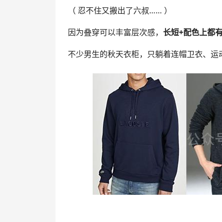
（ 忍不住又搬出了六叔…… ）
因为叠穿可以丰富层次感，
长短+配色上都
不少男生的秋天衣柜，只躺着连帽卫衣、运