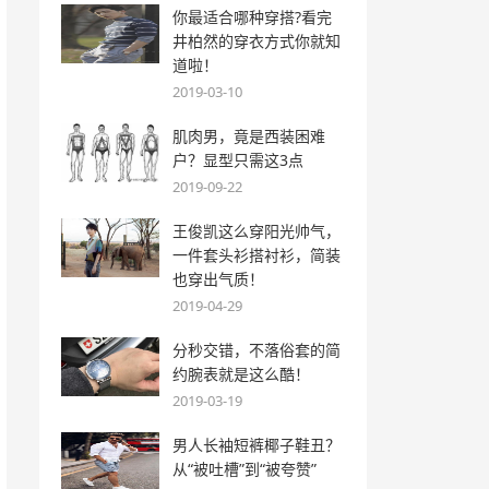
你最适合哪种穿搭?看完
井柏然的穿衣方式你就知
道啦！
2019-03-10
肌肉男，竟是西装困难
户？显型只需这3点
2019-09-22
王俊凯这么穿阳光帅气，
一件套头衫搭衬衫，简装
也穿出气质！
2019-04-29
分秒交错，不落俗套的简
约腕表就是这么酷！
2019-03-19
男人长袖短裤椰子鞋丑？
从“被吐槽”到“被夸赞”