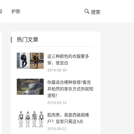
型
护肤
搜索
热门文章
这三种颜色的衣服要多
穿，很显白
2019-08-30
你最适合哪种穿搭?看完
井柏然的穿衣方式你就知
道啦！
2019-03-10
肌肉男，竟是西装困难
户？显型只需这3点
2019-09-22