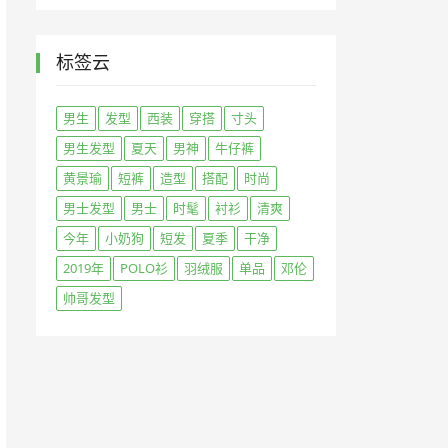
标签云
男生
发型
西装
穿搭
寸头
男生发型
夏天
男神
牛仔裤
黄景瑜
短裤
造型
搭配
时尚
男士发型
男士
时髦
衬衫
清爽
今年
小奶狗
短发
夏季
干净
2019年
POLO衫
羽绒服
单品
邓伦
帅哥发型