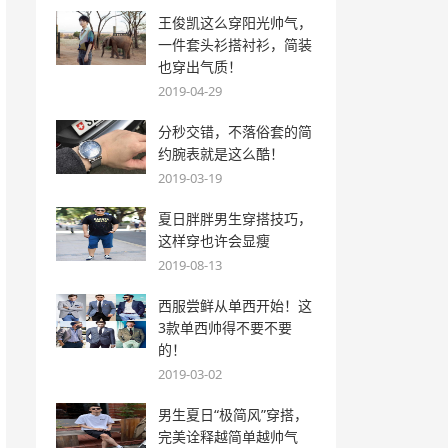
王俊凯这么穿阳光帅气，
一件套头衫搭衬衫，简装
也穿出气质！
2019-04-29
分秒交错，不落俗套的简
约腕表就是这么酷！
2019-03-19
夏日胖胖男生穿搭技巧，
这样穿也许会显瘦
2019-08-13
西服尝鲜从单西开始！这
3款单西帅得不要不要
的！
2019-03-02
男生夏日“极简风”穿搭，
完美诠释越简单越帅气