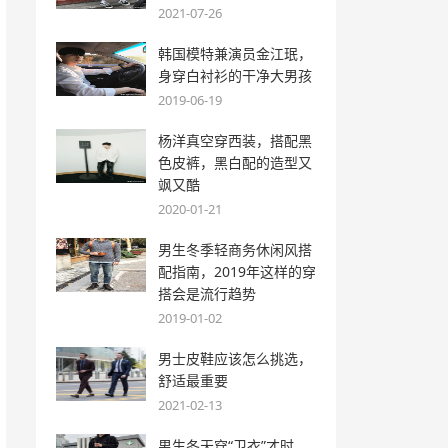
2021-07-26
韩国模特兼演员金江珉，
身穿白衬衫的干净大男孩
2019-06-19
杨洋真空穿西装，搭配黑
色皮裤，黑白配的造型又
飒又酷
2020-01-21
男生冬季轻商务休闲风搭
配指南，2019年这样的穿
搭会是流行趋势
2019-01-02
男士皮鞋应该怎么挑选，
舒适最重要
2021-02-13
男生冬天穿“卫衣”才时