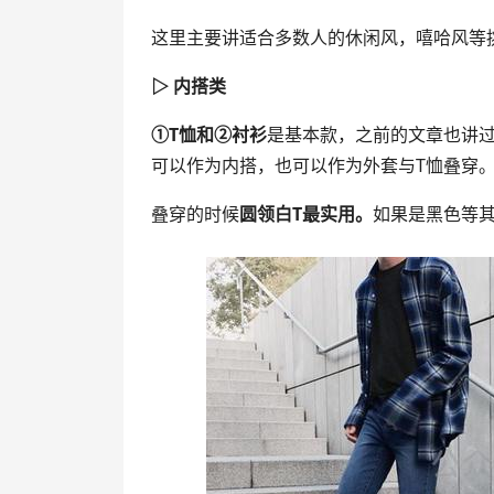
这里主要讲适合多数人的休闲风，嘻哈风等
▷ 内搭类
①T恤和②衬衫
是基本款，之前的文章也讲过
可以作为内搭，也可以作为外套与T恤叠穿
叠穿的时候
圆领白T最实用。
如果是黑色等