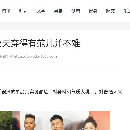
资讯
帅哥
文学
男装
健康
健身
防艾
发
秋天穿得有范儿并不难
编辑：
@https://www.ku1069.com
入手很潮的单品其实挺冒险，对身材和气质太挑了。对普通人来