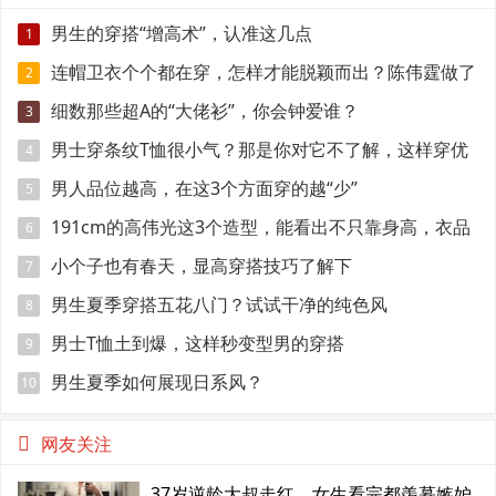
男生的穿搭“增高术”，认准这几点
1
连帽卫衣个个都在穿，怎样才能脱颖而出？陈伟霆做了
2
示范
细数那些超A的“大佬衫”，你会钟爱谁？
3
男士穿条纹T恤很小气？那是你对它不了解，这样穿优
4
雅时髦
男人品位越高，在这3个方面穿的越“少”
5
191cm的高伟光这3个造型，能看出不只靠身高，衣品
6
很好
小个子也有春天，显高穿搭技巧了解下
7
男生夏季穿搭五花八门？试试干净的纯色风
8
男士T恤土到爆，这样秒变型男的穿搭
9
男生夏季如何展现日系风？
10
网友关注
37岁逆龄大叔走红，女生看完都羡慕嫉妒