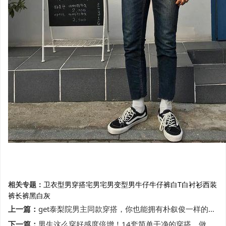
相关专题：
卫衣
型男穿搭
宅男
宅男变型男
牛仔
牛仔裤
白T
白衬衫
西装
裤
长裤
黑白灰
上一篇：
get泰梨院男主同款穿搭，你也能拥有朴叙俊一样的男神气质！
下一篇：
男生这么穿好感度倍增！14套简单干净的穿搭，做个会穿搭的男神吧