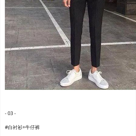
- 03 -
#白衬衫+牛仔裤