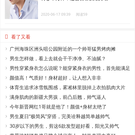
2020-06-17 09:39
阅读59
看了又看
广州海珠区洲头咀公园附近的一个帅哥猛男烤肉摊
男生怎样做，看上去就会干干净净、不油腻？
男性穿紧身衣怎么说呢？能穿紧身衣的男性，首先能满足
这4个条件
颜值高！气质好！身材超好，让人想入非非
体育生追求冰雪氛围感，雾凇林里脱掉上衣拍肌肉大片
满身肌肉的新疆大男孩，前凸后翘，帅气逼人
今年新晋网红1哥就是他了！颜值+身材太绝了
男生夏日“极简风”穿搭，完美诠释越简单越帅气
30岁以下的男生，剪这6款发型超好看，阳光又帅气