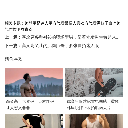
相关专题：
帅酷
更是迷人
更有气质
最招人喜欢
有气质
男孩子
白净帅
气
连帽卫衣
青春
上一篇：
喜欢穿各种衬衫的职场型男，留着寸发男生看起来更加的阳光帅气！
下一篇：
高又高又壮的肌肉帅哥，多张自拍迷人眼！
猜你喜欢
颜值高！气质好！身材超好，
体育生追求冰雪氛围感，雾凇
让人想入非非
林里脱掉上衣拍肌肉大片