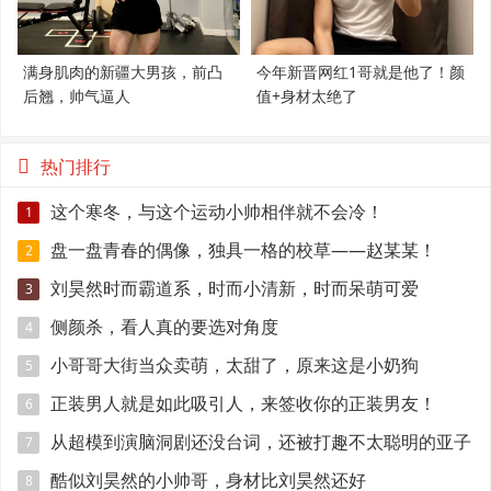
满身肌肉的新疆大男孩，前凸
今年新晋网红1哥就是他了！颜
后翘，帅气逼人
值+身材太绝了
热门排行
这个寒冬，与这个运动小帅相伴就不会冷！
1
盘一盘青春的偶像，独具一格的校草——赵某某！
2
刘昊然时而霸道系，时而小清新，时而呆萌可爱
3
侧颜杀，看人真的要选对角度
4
小哥哥大街当众卖萌，太甜了，原来这是小奶狗
5
正装男人就是如此吸引人，来签收你的正装男友！
6
从超模到演脑洞剧还没台词，还被打趣不太聪明的亚子
7
酷似刘昊然的小帅哥，身材比刘昊然还好
8