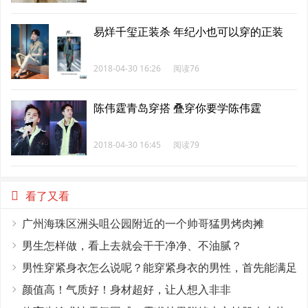
易烊千玺正装杀 年纪小也可以穿的正装
2018-04-30 16:26
阅读76
陈伟霆青岛穿搭 叠穿你要学陈伟霆
2018-04-30 16:45
阅读79
看了又看
广州海珠区洲头咀公园附近的一个帅哥猛男烤肉摊
男生怎样做，看上去就会干干净净、不油腻？
男性穿紧身衣怎么说呢？能穿紧身衣的男性，首先能满足
这4个条件
颜值高！气质好！身材超好，让人想入非非