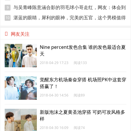
与吴青峰陈意涵合影的羽毛球小哥走红，网友：体会到
9
萧亚轩的快乐
湛蓝的眼睛，犀利的眼神，完美的五官，这个男模值得
10
关注！
网友关注
Nine percent发色合集 谁的发色最适合夏
天
2018-04-29 17:23
阅读133
觉醒东方机场秦奋穿搭 机场照PK中这套穿
搭赢了！
2018-04-30 14:56
阅读89
新版泡沫之夏黄圣池穿搭 可奶可攻风格多
样
2018-04-30 16:09
阅读74