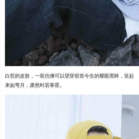
白皙的皮肤，一双仿佛可以望穿前世今生的耀眼黑眸，笑起
来如弯月，肃然时若寒星。