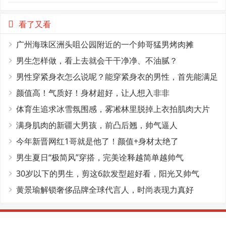
看了又看
广州海珠区洲头咀公园附近的一个帅哥猛男烤肉摊
男生怎样做，看上去就会干干净净、不油腻？
男性穿紧身衣怎么说呢？能穿紧身衣的男性，首先能满足
这4个条件
颜值高！气质好！身材超好，让人想入非非
体育生追求冰雪氛围感，雾凇林里脱掉上衣拍肌肉大片
满身肌肉的新疆大男孩，前凸后翘，帅气逼人
今年新晋网红1哥就是他了！颜值+身材太绝了
男生夏日“极简风”穿搭，完美诠释越简单越帅气
30岁以下的男生，剪这6款发型超好看，阳光又帅气
黄景瑜解锁奢侈品牌全球代言人，时尚表现力真好