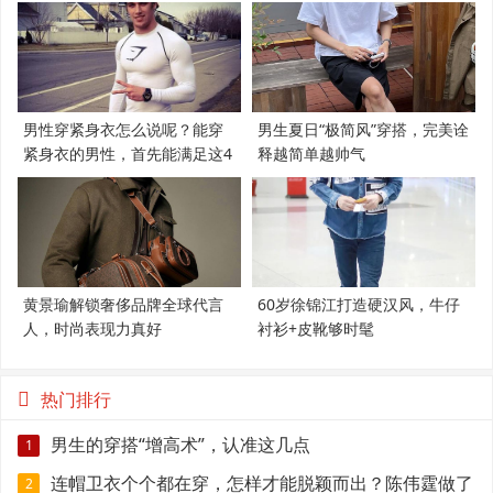
男性穿紧身衣怎么说呢？能穿
男生夏日“极简风”穿搭，完美诠
紧身衣的男性，首先能满足这4
释越简单越帅气
个条件
黄景瑜解锁奢侈品牌全球代言
60岁徐锦江打造硬汉风，牛仔
人，时尚表现力真好
衬衫+皮靴够时髦
热门排行
男生的穿搭“增高术”，认准这几点
1
连帽卫衣个个都在穿，怎样才能脱颖而出？陈伟霆做了
2