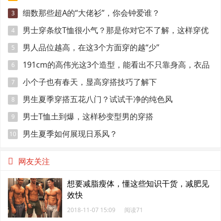
示范
细数那些超A的“大佬衫”，你会钟爱谁？
3
男士穿条纹T恤很小气？那是你对它不了解，这样穿优
4
雅时髦
男人品位越高，在这3个方面穿的越“少”
5
191cm的高伟光这3个造型，能看出不只靠身高，衣品
6
很好
小个子也有春天，显高穿搭技巧了解下
7
男生夏季穿搭五花八门？试试干净的纯色风
8
男士T恤土到爆，这样秒变型男的穿搭
9
男生夏季如何展现日系风？
10
网友关注
想要减脂瘦体，懂这些知识干货，减肥见
效快
2018-11-07 15:09
阅读71