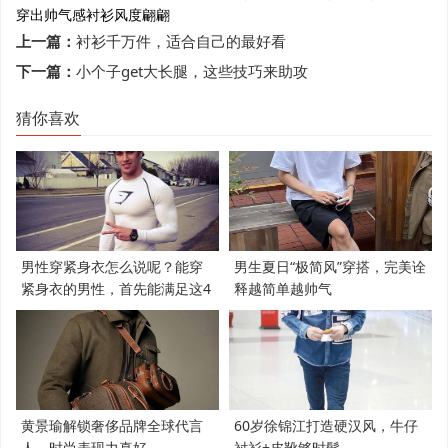
穿出帅气感
衬衫
风度翩翩
上一篇：
衬衫千万件，适合自己的最好看
下一篇：
小个子get大长腿，这些技巧来助攻
猜你喜欢
男性穿紧身衣怎么说呢？能穿
男生夏日“极简风”穿搭，完美诠
紧身衣的男性，首先能满足这4
释越简单越帅气
个条件
黄景瑜解锁奢侈品牌全球代言
60岁徐锦江打造硬汉风，牛仔
人，时尚表现力真好
衬衫+皮靴够时髦