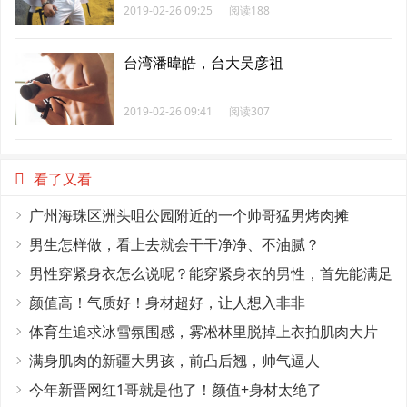
2019-02-26 09:25
阅读188
台湾潘暐皓，台大吴彦祖
2019-02-26 09:41
阅读307
看了又看
广州海珠区洲头咀公园附近的一个帅哥猛男烤肉摊
男生怎样做，看上去就会干干净净、不油腻？
男性穿紧身衣怎么说呢？能穿紧身衣的男性，首先能满足
这4个条件
颜值高！气质好！身材超好，让人想入非非
体育生追求冰雪氛围感，雾凇林里脱掉上衣拍肌肉大片
满身肌肉的新疆大男孩，前凸后翘，帅气逼人
今年新晋网红1哥就是他了！颜值+身材太绝了