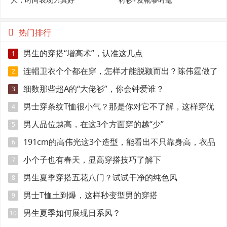
热门排行
男生的穿搭“增高术”，认准这几点
1
连帽卫衣个个都在穿，怎样才能脱颖而出？陈伟霆做了
2
示范
细数那些超A的“大佬衫”，你会钟爱谁？
3
男士穿条纹T恤很小气？那是你对它不了解，这样穿优
4
雅时髦
男人品位越高，在这3个方面穿的越“少”
5
191cm的高伟光这3个造型，能看出不只靠身高，衣品
6
很好
小个子也有春天，显高穿搭技巧了解下
7
男生夏季穿搭五花八门？试试干净的纯色风
8
男士T恤土到爆，这样秒变型男的穿搭
9
男生夏季如何展现日系风？
10