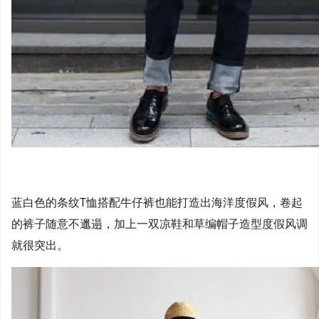
蓝白色的条纹T恤搭配牛仔裤也能打造出海洋度假风，卷起
的裤子随意不邋遢，加上一双凉鞋和草编帽子造型度假风调
就很突出。