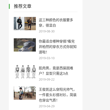
推荐文章
这三种颜色的衣服要多
穿，很显白
2019-08-30
你最适合哪种穿搭?看完
井柏然的穿衣方式你就知
道啦！
2019-03-10
肌肉男，竟是西装困难
户？显型只需这3点
2019-09-22
王俊凯这么穿阳光帅气，
一件套头衫搭衬衫，简装
也穿出气质！
2019-04-29