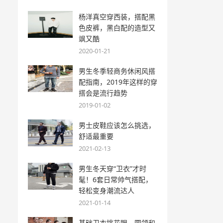
杨洋真空穿西装，搭配黑
色皮裤，黑白配的造型又
飒又酷
2020-01-21
男生冬季轻商务休闲风搭
配指南，2019年这样的穿
搭会是流行趋势
2019-01-02
男士皮鞋应该怎么挑选，
舒适最重要
2021-02-13
男生冬天穿“卫衣”才时
髦！6套日常帅气搭配，
轻松变身潮流达人
2021-01-14
基础卫衣挑花眼，圆领和