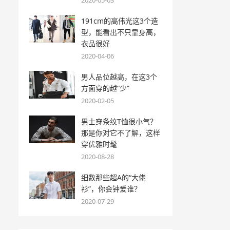
2020-05-03
191cm的高伟光这3个造
型，能看出不只靠身高，
衣品很好
2020-04-06
男人品位越高，在这3个
方面穿的越“少”
2020-02-05
男士穿条纹T恤很小气？
那是你对它不了解，这样
穿优雅时髦
2020-08-28
细数那些超A的“大佬
衫”，你会钟爱谁？
2020-07-29