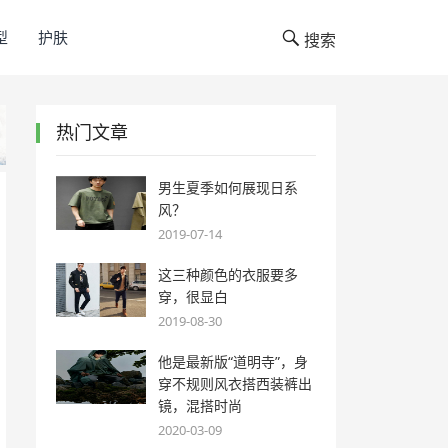
型
护肤
搜索
热门文章
男生夏季如何展现日系
风？
2019-07-14
这三种颜色的衣服要多
穿，很显白
2019-08-30
他是最新版“道明寺”，身
穿不规则风衣搭西装裤出
镜，混搭时尚
2020-03-09