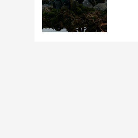
文
章
导
航