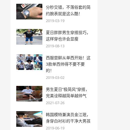
分秒交错，不落俗套的简
约腕表就是这么酷！
2019-03-19
夏日胖胖男生穿搭技巧，
这样穿也许会显瘦
2019-08-13
西服尝鲜从单西开始！这
3款单西帅得不要不要
的！
2019-03-02
男生夏日“极简风”穿搭，
完美诠释越简单越帅气
2021-07-26
韩国模特兼演员金江珉，
身穿白衬衫的干净大男孩
2019-06-19