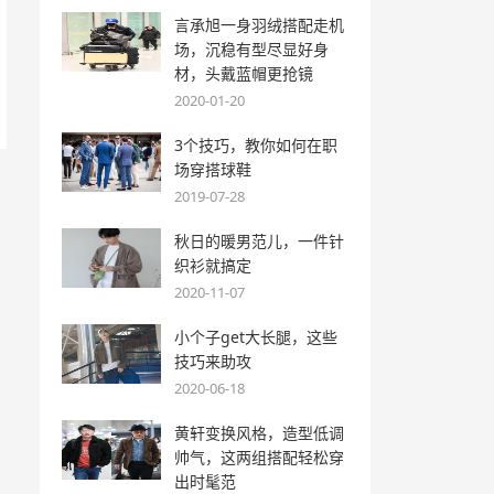
言承旭一身羽绒搭配走机
场，沉稳有型尽显好身
材，头戴蓝帽更抢镜
2020-01-20
3个技巧，教你如何在职
场穿搭球鞋
2019-07-28
秋日的暖男范儿，一件针
织衫就搞定
2020-11-07
小个子get大长腿，这些
技巧来助攻
2020-06-18
黄轩变换风格，造型低调
帅气，这两组搭配轻松穿
出时髦范