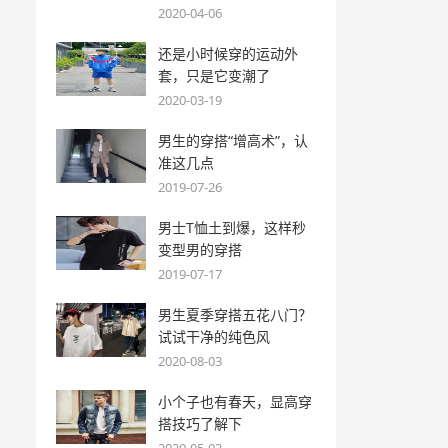
2020-04-06
还是小时候穿的运动外
套，只是它变潮了
2020-03-19
男生的穿搭“增高术”，认
准这几点
2019-07-26
男士T恤土到爆，这样秒
变型男的穿搭
2019-07-17
男生夏季穿搭五花八门？
试试干净的纯色风
2020-08-03
小个子也有春天，显高穿
搭技巧了解下