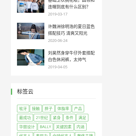
连帽到底有什么区别？
2019-03-17
许魏洲徐明浩的夏日蓝色
搭配技巧 清爽又阳光
2020-06-24
刘昊然身穿牛仔外套搭配
白色休闲裤，太帅气
2019-04-05
标签云
呲牙
接触
胖子
体脂率
产品
最成功
21世纪
紧身
条件
满足
华丽设计
BALLY
关键因素
内涵
代言人
表现力
全球代言人
奢侈品牌