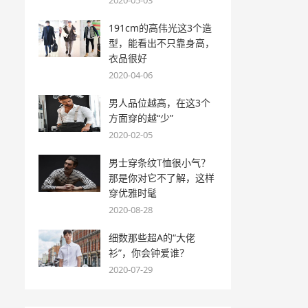
2020-05-03
191cm的高伟光这3个造
型，能看出不只靠身高，
衣品很好
2020-04-06
男人品位越高，在这3个
方面穿的越“少”
2020-02-05
男士穿条纹T恤很小气？
那是你对它不了解，这样
穿优雅时髦
2020-08-28
细数那些超A的“大佬
衫”，你会钟爱谁？
2020-07-29