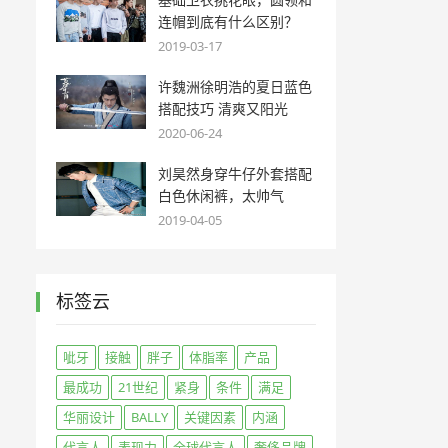
连帽到底有什么区别？
2019-03-17
许魏洲徐明浩的夏日蓝色
搭配技巧 清爽又阳光
2020-06-24
刘昊然身穿牛仔外套搭配
白色休闲裤，太帅气
2019-04-05
标签云
呲牙
接触
胖子
体脂率
产品
最成功
21世纪
紧身
条件
满足
华丽设计
BALLY
关键因素
内涵
代言人
表现力
全球代言人
奢侈品牌