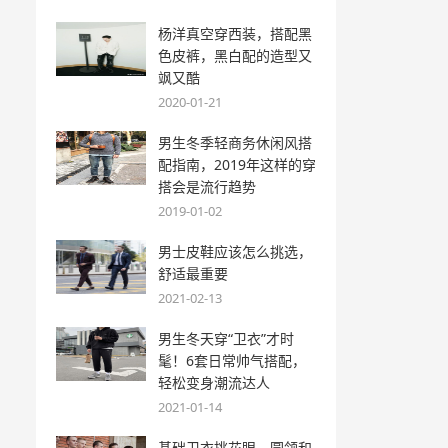
杨洋真空穿西装，搭配黑
色皮裤，黑白配的造型又
飒又酷
2020-01-21
男生冬季轻商务休闲风搭
配指南，2019年这样的穿
搭会是流行趋势
2019-01-02
男士皮鞋应该怎么挑选，
舒适最重要
2021-02-13
男生冬天穿“卫衣”才时
髦！6套日常帅气搭配，
轻松变身潮流达人
2021-01-14
基础卫衣挑花眼，圆领和