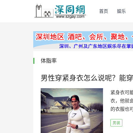
首页
娱乐
体脂率
男性穿紧身衣怎么说呢？能穿
紧身衣可
衣，他就
的衣服也可
男装