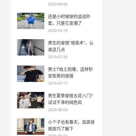
2020-04-06
还是小时候穿的运动外
套，只是它变潮了
2020-03-19
男生的穿搭“增高术”，认
准这几点
2019-07-26
男士T恤土到爆，这样秒
变型男的穿搭
2019-07-17
男生夏季穿搭五花八门？
试试干净的纯色风
2020-08-03
小个子也有春天，显高穿
搭技巧了解下