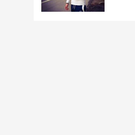
文
章
导
航