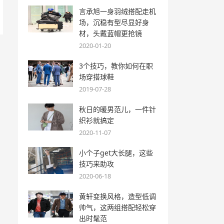
言承旭一身羽绒搭配走机
场，沉稳有型尽显好身
材，头戴蓝帽更抢镜
2020-01-20
3个技巧，教你如何在职
场穿搭球鞋
2019-07-28
秋日的暖男范儿，一件针
织衫就搞定
2020-11-07
小个子get大长腿，这些
技巧来助攻
2020-06-18
黄轩变换风格，造型低调
帅气，这两组搭配轻松穿
出时髦范