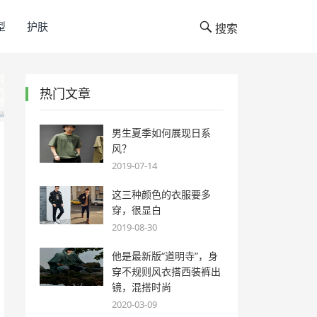
型
护肤
搜索
热门文章
男生夏季如何展现日系
风？
2019-07-14
这三种颜色的衣服要多
穿，很显白
2019-08-30
他是最新版“道明寺”，身
穿不规则风衣搭西装裤出
镜，混搭时尚
2020-03-09