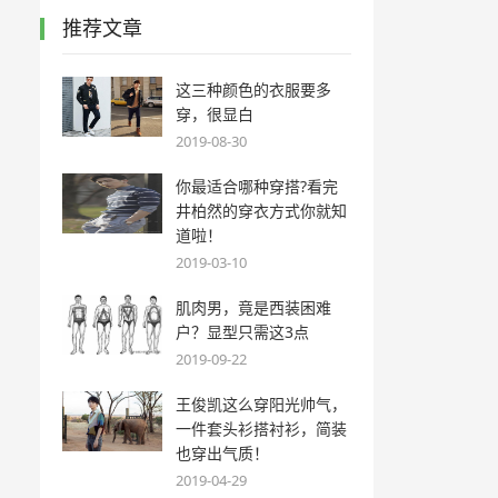
推荐文章
这三种颜色的衣服要多
穿，很显白
2019-08-30
你最适合哪种穿搭?看完
井柏然的穿衣方式你就知
道啦！
2019-03-10
肌肉男，竟是西装困难
户？显型只需这3点
2019-09-22
王俊凯这么穿阳光帅气，
一件套头衫搭衬衫，简装
也穿出气质！
2019-04-29