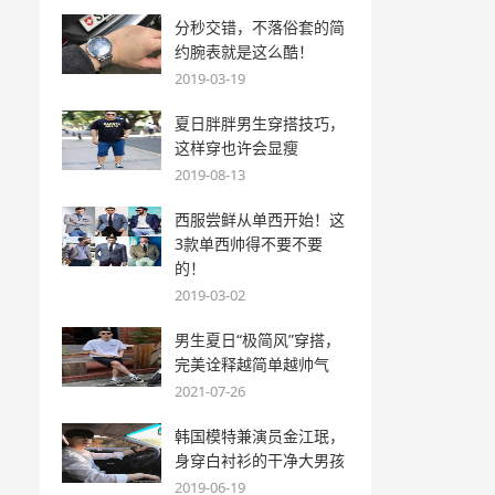
分秒交错，不落俗套的简
约腕表就是这么酷！
2019-03-19
夏日胖胖男生穿搭技巧，
这样穿也许会显瘦
2019-08-13
西服尝鲜从单西开始！这
3款单西帅得不要不要
的！
2019-03-02
男生夏日“极简风”穿搭，
完美诠释越简单越帅气
2021-07-26
韩国模特兼演员金江珉，
身穿白衬衫的干净大男孩
2019-06-19