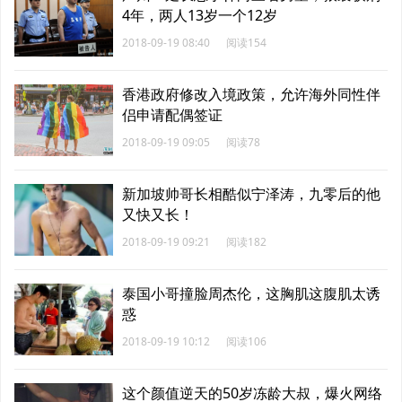
4年，两人13岁一个12岁
2018-09-19 08:40
阅读154
香港政府修改入境政策，允许海外同性伴
侣申请配偶签证
2018-09-19 09:05
阅读78
新加坡帅哥长相酷似宁泽涛，九零后的他
又快又长！
2018-09-19 09:21
阅读182
泰国小哥撞脸周杰伦，这胸肌这腹肌太诱
惑
2018-09-19 10:12
阅读106
这个颜值逆天的50岁冻龄大叔，爆火网络