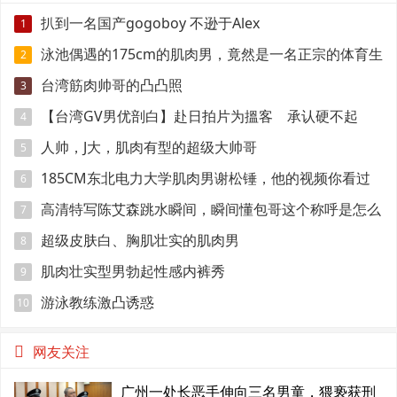
扒到一名国产gogoboy 不逊于Alex
1
泳池偶遇的175cm的肌肉男，竟然是一名正宗的体育生
2
台湾筋肉帅哥的凸凸照
3
【台湾GV男优剖白】赴日拍片为搵客 承认硬不起
4
来：但我还有性欲
人帅，J大，肌肉有型的超级大帅哥
5
185CM东北电力大学肌肉男谢松锤，他的视频你看过
6
吗
高清特写陈艾森跳水瞬间，瞬间懂包哥这个称呼是怎么
7
来的
超级皮肤白、胸肌壮实的肌肉男
8
肌肉壮实型男勃起性感内裤秀
9
游泳教练激凸诱惑
10
网友关注
广州一处长恶手伸向三名男童，猥亵获刑