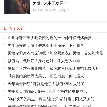
之后，来中国发展了！
2018-09-19 10:27
阅读101
看了又看
广州海珠区洲头咀公园附近的一个帅哥猛男烤肉摊
男生怎样做，看上去就会干干净净、不油腻？
男性穿紧身衣怎么说呢？能穿紧身衣的男性，首先能满足
这4个条件
颜值高！气质好！身材超好，让人想入非非
体育生追求冰雪氛围感，雾凇林里脱掉上衣拍肌肉大片
满身肌肉的新疆大男孩，前凸后翘，帅气逼人
今年新晋网红1哥就是他了！颜值+身材太绝了
男生夏日“极简风”穿搭，完美诠释越简单越帅气
30岁以下的男生，剪这6款发型超好看，阳光又帅气
黄景瑜解锁奢侈品牌全球代言人，时尚表现力真好