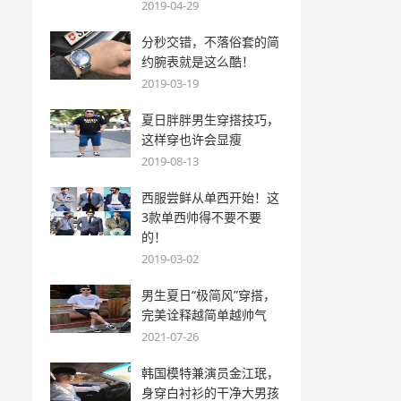
2019-04-29
分秒交错，不落俗套的简
约腕表就是这么酷！
2019-03-19
夏日胖胖男生穿搭技巧，
这样穿也许会显瘦
2019-08-13
西服尝鲜从单西开始！这
3款单西帅得不要不要
的！
2019-03-02
男生夏日“极简风”穿搭，
完美诠释越简单越帅气
2021-07-26
韩国模特兼演员金江珉，
身穿白衬衫的干净大男孩