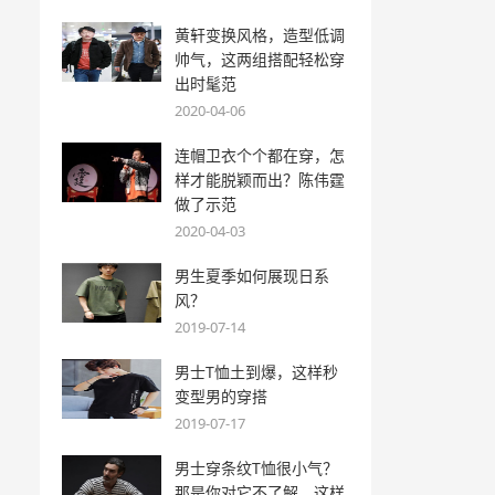
黄轩变换风格，造型低调
帅气，这两组搭配轻松穿
出时髦范
2020-04-06
连帽卫衣个个都在穿，怎
样才能脱颖而出？陈伟霆
做了示范
2020-04-03
男生夏季如何展现日系
风？
2019-07-14
男士T恤土到爆，这样秒
变型男的穿搭
2019-07-17
男士穿条纹T恤很小气？
那是你对它不了解，这样