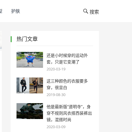
型
护肤
搜索
热门文章
还是小时候穿的运动外
套，只是它变潮了
2020-03-19
这三种颜色的衣服要多
穿，很显白
2019-08-30
他是最新版“道明寺”，身
穿不规则风衣搭西装裤出
镜，混搭时尚
2020-03-09