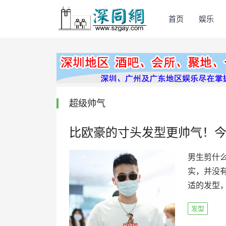
首页
娱乐
超级帅气
比欧豪的寸头发型更帅气！今
男生剪什
实，并没
适的发型，
发型