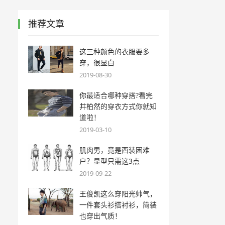
推荐文章
这三种颜色的衣服要多
穿，很显白
2019-08-30
你最适合哪种穿搭?看完
井柏然的穿衣方式你就知
道啦！
2019-03-10
肌肉男，竟是西装困难
户？显型只需这3点
2019-09-22
王俊凯这么穿阳光帅气，
一件套头衫搭衬衫，简装
也穿出气质！