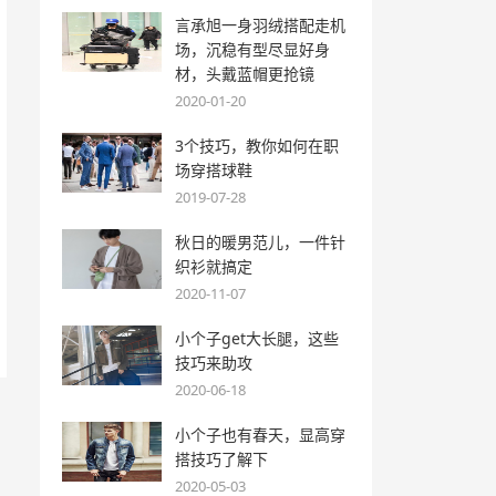
言承旭一身羽绒搭配走机
场，沉稳有型尽显好身
材，头戴蓝帽更抢镜
2020-01-20
3个技巧，教你如何在职
场穿搭球鞋
2019-07-28
秋日的暖男范儿，一件针
织衫就搞定
2020-11-07
小个子get大长腿，这些
技巧来助攻
2020-06-18
小个子也有春天，显高穿
搭技巧了解下
2020-05-03