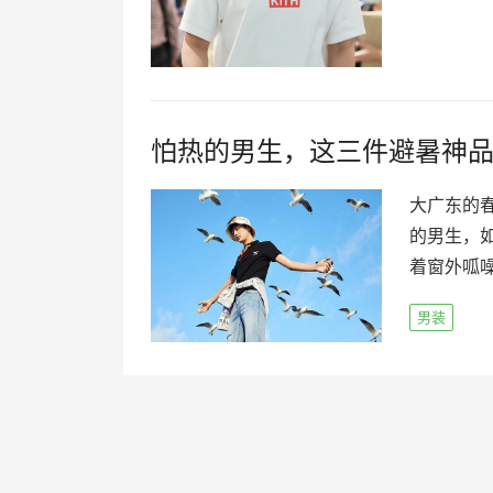
怕热的男生，这三件避暑神
大广东的
的男生，
着窗外呱噪
男装
文
章
导