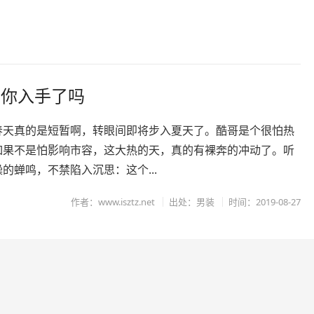
品你入手了吗
春天真的是短暂啊，转眼间即将步入夏天了。酷哥是个很怕热
如果不是怕影响市容，这大热的天，真的有裸奔的冲动了。听
的蝉鸣，不禁陷入沉思：这个...
作者：www.isztz.net
出处：男装
时间：2019-08-27