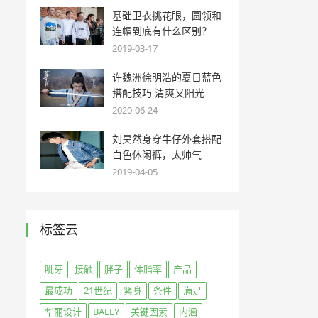
基础卫衣挑花眼，圆领和
连帽到底有什么区别？
2019-03-17
许魏洲徐明浩的夏日蓝色
搭配技巧 清爽又阳光
2020-06-24
刘昊然身穿牛仔外套搭配
白色休闲裤，太帅气
2019-04-05
标签云
呲牙
接触
胖子
体脂率
产品
最成功
21世纪
紧身
条件
满足
华丽设计
BALLY
关键因素
内涵