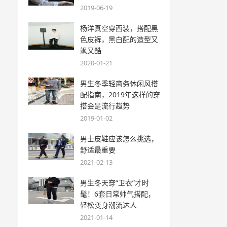
2019-06-19
杨洋真空穿西装，搭配黑
色皮裤，黑白配的造型又
飒又酷
2020-01-21
男生冬季轻商务休闲风搭
配指南，2019年这样的穿
搭会是流行趋势
2019-01-02
男士皮鞋应该怎么挑选，
舒适最重要
2021-02-13
男生冬天穿“卫衣”才时
髦！6套日常帅气搭配，
轻松变身潮流达人
2021-01-14