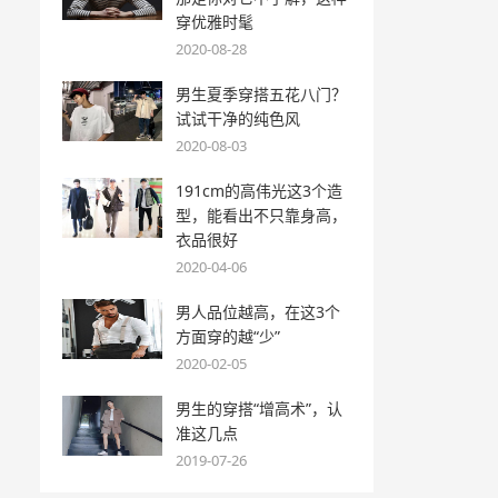
穿优雅时髦
2020-08-28
男生夏季穿搭五花八门？
试试干净的纯色风
2020-08-03
191cm的高伟光这3个造
型，能看出不只靠身高，
衣品很好
2020-04-06
男人品位越高，在这3个
方面穿的越“少”
2020-02-05
男生的穿搭“增高术”，认
准这几点
2019-07-26