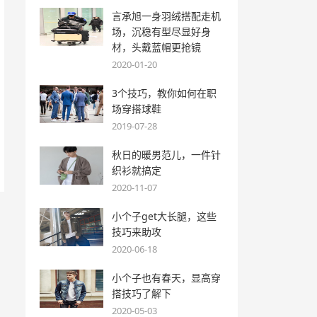
言承旭一身羽绒搭配走机
场，沉稳有型尽显好身
材，头戴蓝帽更抢镜
2020-01-20
3个技巧，教你如何在职
场穿搭球鞋
2019-07-28
秋日的暖男范儿，一件针
织衫就搞定
2020-11-07
小个子get大长腿，这些
技巧来助攻
2020-06-18
小个子也有春天，显高穿
搭技巧了解下
2020-05-03