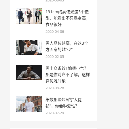
2020-08-03
191cm的高伟光这3个造
型，能看出不只靠身高，
衣品很好
2020-04-06
男人品位越高，在这3个
方面穿的越“少”
2020-02-05
男士穿条纹T恤很小气？
那是你对它不了解，这样
穿优雅时髦
2020-08-28
细数那些超A的“大佬
衫”，你会钟爱谁？
2020-07-29