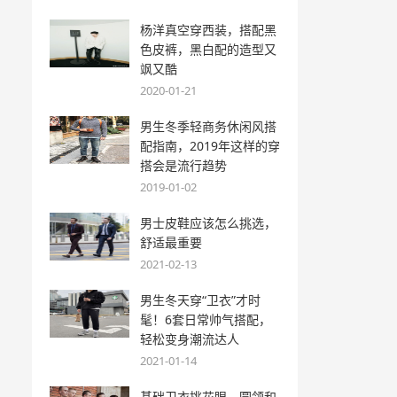
杨洋真空穿西装，搭配黑
色皮裤，黑白配的造型又
飒又酷
2020-01-21
男生冬季轻商务休闲风搭
配指南，2019年这样的穿
搭会是流行趋势
2019-01-02
男士皮鞋应该怎么挑选，
舒适最重要
2021-02-13
男生冬天穿“卫衣”才时
髦！6套日常帅气搭配，
轻松变身潮流达人
2021-01-14
基础卫衣挑花眼，圆领和