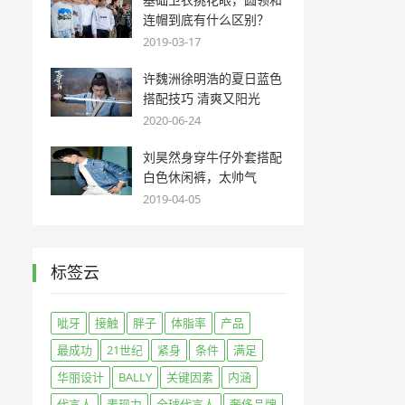
连帽到底有什么区别？
2019-03-17
许魏洲徐明浩的夏日蓝色
搭配技巧 清爽又阳光
2020-06-24
刘昊然身穿牛仔外套搭配
白色休闲裤，太帅气
2019-04-05
标签云
呲牙
接触
胖子
体脂率
产品
最成功
21世纪
紧身
条件
满足
华丽设计
BALLY
关键因素
内涵
代言人
表现力
全球代言人
奢侈品牌