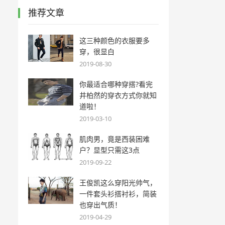
推荐文章
这三种颜色的衣服要多
穿，很显白
2019-08-30
你最适合哪种穿搭?看完
井柏然的穿衣方式你就知
道啦！
2019-03-10
肌肉男，竟是西装困难
户？显型只需这3点
2019-09-22
王俊凯这么穿阳光帅气，
一件套头衫搭衬衫，简装
也穿出气质！
2019-04-29