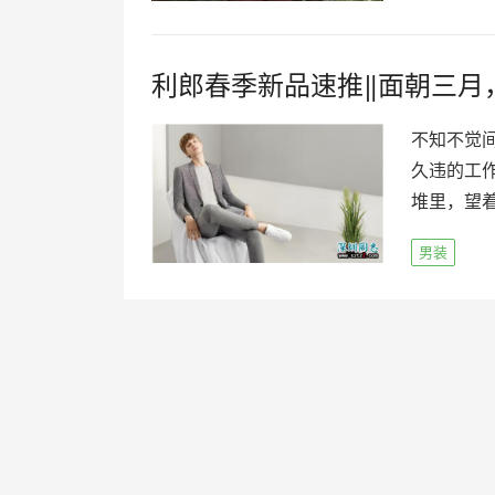
利郎春季新品速推‖面朝三月
不知不觉
久违的工
堆里，望着
男装
文
章
导
航