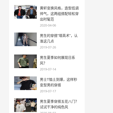
黄轩变换风格，造型低调
帅气，这两组搭配轻松穿
出时髦范
2020-04-06
男生的穿搭“增高术”，认
准这几点
2019-07-26
男生夏季如何展现日系
风？
2019-07-14
男士T恤土到爆，这样秒
变型男的穿搭
2019-07-17
男生夏季穿搭五花八门？
试试干净的纯色风