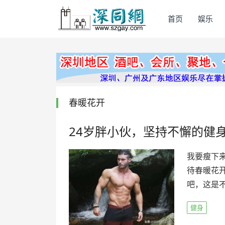
首页
娱乐
春暖花开
24岁胖小伙，坚持不懈的健
我要瘦下
待春暖花
吧，这是不
健身