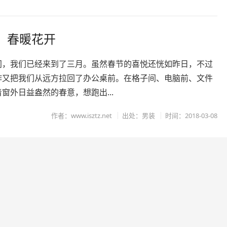
，春暖花开
间，我们已经来到了三月。虽然春节的喜悦还恍如昨日，不过
作又把我们从远方拉回了办公桌前。在格子间、电脑前、文件
窗外日益盎然的春意，想跑出...
作者：www.isztz.net
出处：男装
时间：2018-03-08