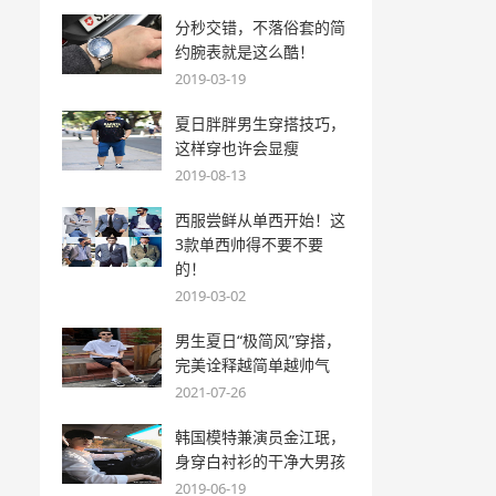
分秒交错，不落俗套的简
约腕表就是这么酷！
2019-03-19
夏日胖胖男生穿搭技巧，
这样穿也许会显瘦
2019-08-13
西服尝鲜从单西开始！这
3款单西帅得不要不要
的！
2019-03-02
男生夏日“极简风”穿搭，
完美诠释越简单越帅气
2021-07-26
韩国模特兼演员金江珉，
身穿白衬衫的干净大男孩
2019-06-19