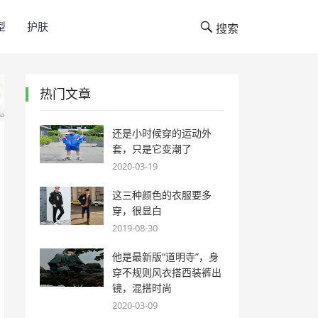
型
护肤
搜索
热门文章
还是小时候穿的运动外
套，只是它变潮了
2020-03-19
这三种颜色的衣服要多
穿，很显白
2019-08-30
他是最新版“道明寺”，身
穿不规则风衣搭西装裤出
镜，混搭时尚
2020-03-09