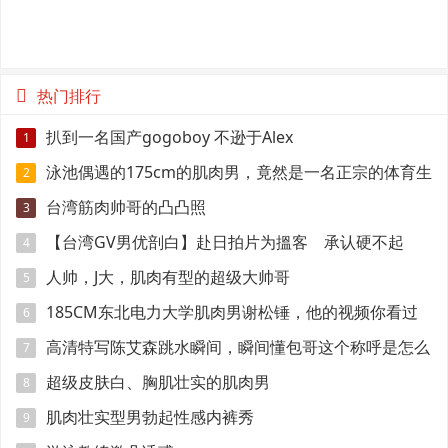
热门排行
扒到一名国产gogoboy 不逊于Alex
1
泳池偶遇的175cm的肌肉男，竟然是一名正宗的体育生
2
台湾筋肉帅哥的凸凸照
3
【台湾GV男优剖白】赴日拍片为搵客 承认硬不起
4
来：但我还有性欲
人帅，J大，肌肉有型的超级大帅哥
5
185CM东北电力大学肌肉男谢松锤，他的视频你看过
6
吗
高清特写陈艾森跳水瞬间，瞬间懂包哥这个称呼是怎么
7
来的
超级皮肤白、胸肌壮实的肌肉男
8
肌肉壮实型男勃起性感内裤秀
9