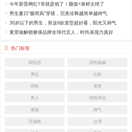
今年新晋网红1哥就是他了！颜值+身材太绝了
男生夏日“极简风”穿搭，完美诠释越简单越帅气
30岁以下的男生，剪这6款发型超好看，阳光又帅气
黄景瑜解锁奢侈品牌全球代言人，时尚表现力真好
热门标签
同性恋
同性婚姻
男生
出柜
同性
发型
男人
同性伴侣
泰国
帅气
艾滋病
台湾