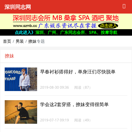
深圳同志网
点此进入》
深圳、广州、广东同志会所、SPA、按摩导航
首页
男装
撩妹
专题
撩妹
早春衬衫搭得好，单身汪们尽快脱单
2019-08-30 09:36
阅读（87）
学会这2套穿搭，撩妹变得很简单
2019-07-17 09:19
阅读（49）