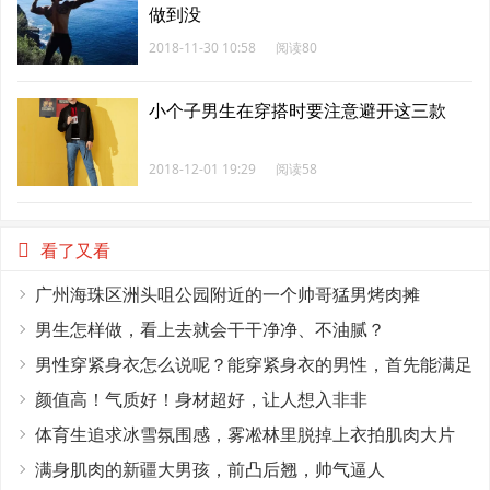
做到没
2018-11-30 10:58
阅读80
小个子男生在穿搭时要注意避开这三款
2018-12-01 19:29
阅读58
看了又看
广州海珠区洲头咀公园附近的一个帅哥猛男烤肉摊
男生怎样做，看上去就会干干净净、不油腻？
男性穿紧身衣怎么说呢？能穿紧身衣的男性，首先能满足
这4个条件
颜值高！气质好！身材超好，让人想入非非
体育生追求冰雪氛围感，雾凇林里脱掉上衣拍肌肉大片
满身肌肉的新疆大男孩，前凸后翘，帅气逼人