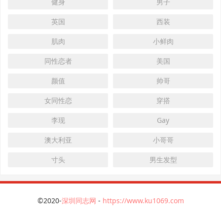
健身
男子
英国
西装
肌肉
小鲜肉
同性恋者
美国
颜值
帅哥
女同性恋
穿搭
李现
Gay
澳大利亚
小哥哥
寸头
男生发型
©2020-
深圳同志网
-
https://www.ku1069.com