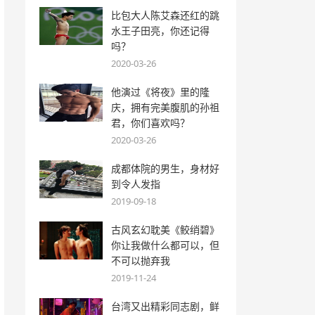
比包大人陈艾森还红的跳
水王子田亮，你还记得
吗？
2020-03-26
他演过《将夜》里的隆
庆，拥有完美腹肌的孙祖
君，你们喜欢吗？
2020-03-26
成都体院的男生，身材好
到令人发指
2019-09-18
古风玄幻耽美《鲛绡碧》
你让我做什么都可以，但
不可以抛弃我
2019-11-24
台湾又出精彩同志剧，鲜