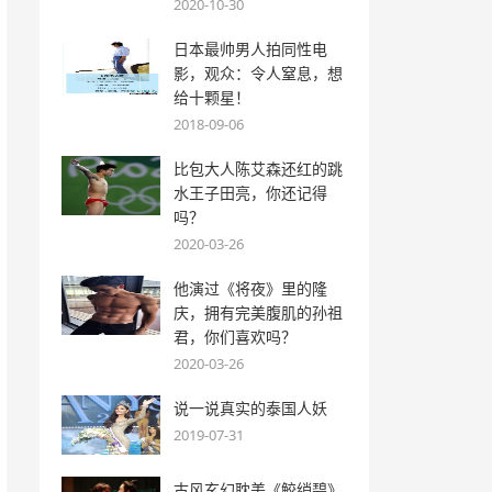
2020-10-30
日本最帅男人拍同性电
影，观众：令人窒息，想
给十颗星！
2018-09-06
比包大人陈艾森还红的跳
水王子田亮，你还记得
吗？
2020-03-26
他演过《将夜》里的隆
庆，拥有完美腹肌的孙祖
君，你们喜欢吗？
2020-03-26
说一说真实的泰国人妖
2019-07-31
古风玄幻耽美《鲛绡碧》