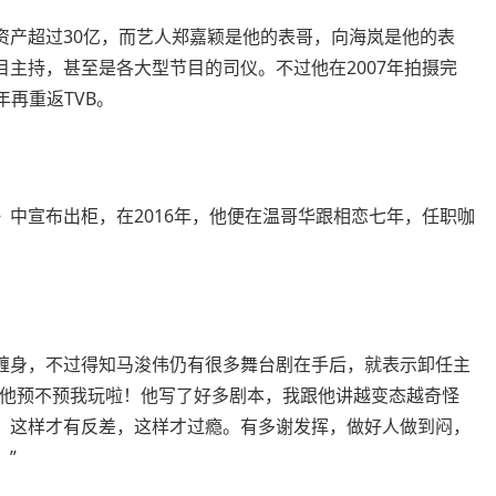
资产超过30亿，而艺人郑嘉颖是他的表哥，向海岚是他的表
主持，甚至是各大型节目的司仪。不过他在2007年拍摄完
年再重返TVB。
中宣布出柜，在2016年，他便在温哥华跟相恋七年，任职咖
缠身，不过得知马浚伟仍有很多舞台剧在手后，就表示卸任主
时他预不预我玩啦！他写了好多剧本，我跟他讲越变态越奇怪
，这样才有反差，这样才过瘾。有多谢发挥，做好人做到闷，
”