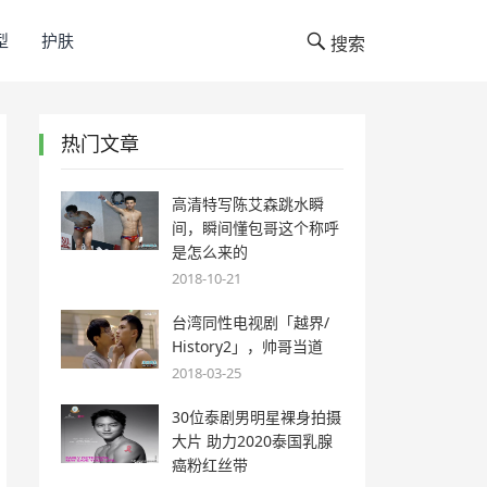
型
护肤
搜索
热门文章
高清特写陈艾森跳水瞬
间，瞬间懂包哥这个称呼
是怎么来的
2018-10-21
台湾同性电视剧「越界/
History2」，帅哥当道
2018-03-25
30位泰剧男明星裸身拍摄
大片 助力2020泰国乳腺
癌粉红丝带