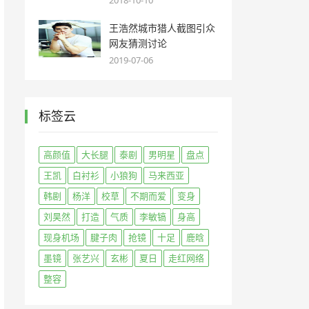
2018-10-10
王浩然城市猎人截图引众
网友猜测讨论
2019-07-06
标签云
高颜值
大长腿
泰剧
男明星
盘点
王凯
白衬衫
小狼狗
马来西亚
韩剧
杨洋
校草
不期而爱
变身
刘昊然
打造
气质
李敏镐
身高
现身机场
腱子肉
抢镜
十足
鹿晗
墨镜
张艺兴
玄彬
夏日
走红网络
整容