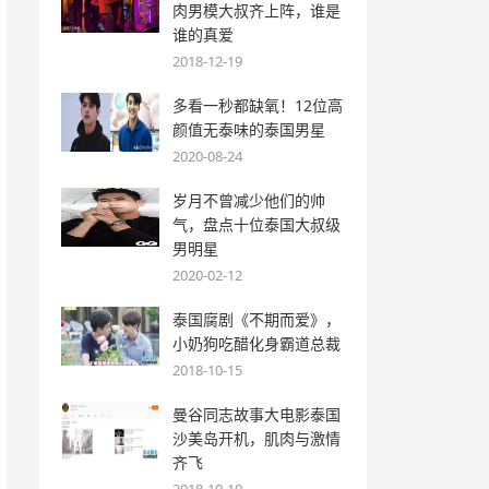
肉男模大叔齐上阵，谁是
谁的真爱
2018-12-19
多看一秒都缺氧！12位高
颜值无泰味的泰国男星
2020-08-24
岁月不曾减少他们的帅
气，盘点十位泰国大叔级
男明星
2020-02-12
泰国腐剧《不期而爱》，
小奶狗吃醋化身霸道总裁
2018-10-15
曼谷同志故事大电影泰国
沙美岛开机，肌肉与激情
齐飞