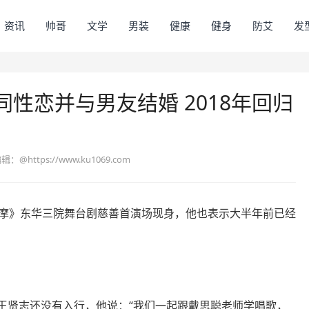
资讯
帅哥
文学
男装
健康
健身
防艾
发
性恋并与男友结婚 2018年回归
编辑：
@https://www.ku1069.com
志摩》东华三院舞台剧慈善首演场现身，他也表示大半年前已经
王贤志还没有入行，他说：“我们一起跟戴思聪老师学唱歌，