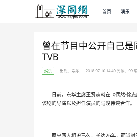
首页
娱乐
曾在节目中公开自己是同
TVB
娱乐
出处：娱乐
2018-07-10 14:40
阅读：
99
日前，东华主席王贤志就在《偶然·徐
该剧的导演以及担任演员的马浚伟谈合作。
原来两人相识已久，长达26年，而当时