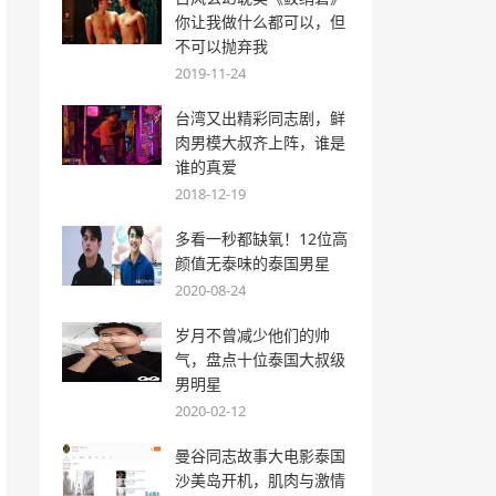
你让我做什么都可以，但
不可以抛弃我
2019-11-24
台湾又出精彩同志剧，鲜
肉男模大叔齐上阵，谁是
谁的真爱
2018-12-19
多看一秒都缺氧！12位高
颜值无泰味的泰国男星
2020-08-24
岁月不曾减少他们的帅
气，盘点十位泰国大叔级
男明星
2020-02-12
曼谷同志故事大电影泰国
沙美岛开机，肌肉与激情