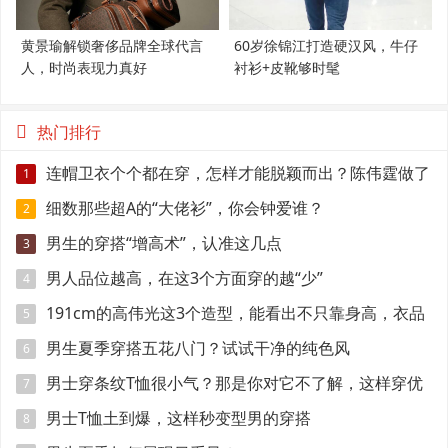
黄景瑜解锁奢侈品牌全球代言
60岁徐锦江打造硬汉风，牛仔
人，时尚表现力真好
衬衫+皮靴够时髦
热门排行
连帽卫衣个个都在穿，怎样才能脱颖而出？陈伟霆做了
1
示范
细数那些超A的“大佬衫”，你会钟爱谁？
2
男生的穿搭“增高术”，认准这几点
3
男人品位越高，在这3个方面穿的越“少”
4
191cm的高伟光这3个造型，能看出不只靠身高，衣品
5
很好
男生夏季穿搭五花八门？试试干净的纯色风
6
男士穿条纹T恤很小气？那是你对它不了解，这样穿优
7
雅时髦
男士T恤土到爆，这样秒变型男的穿搭
8