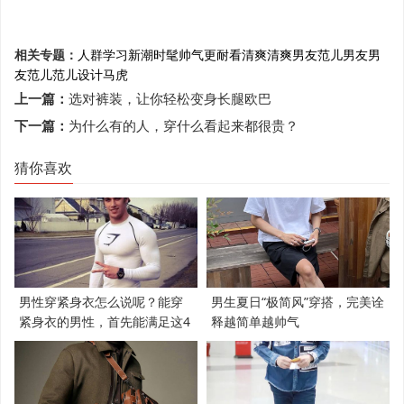
相关专题：
人群
学习
新潮
时髦帅气
更耐看
清爽
清爽男友范儿
男友
男
友范儿
范儿
设计
马虎
上一篇：
选对裤装，让你轻松变身长腿欧巴
下一篇：
为什么有的人，穿什么看起来都很贵？
猜你喜欢
男性穿紧身衣怎么说呢？能穿
男生夏日“极简风”穿搭，完美诠
紧身衣的男性，首先能满足这4
释越简单越帅气
个条件