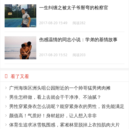
一生纠缠之被太子爷掰弯的检察官
2017-08-20 15:49
阅读282
伤感温情的同志小说：学弟的基情故事
2017-08-20 15:52
阅读203
看了又看
广州海珠区洲头咀公园附近的一个帅哥猛男烤肉摊
男生怎样做，看上去就会干干净净、不油腻？
男性穿紧身衣怎么说呢？能穿紧身衣的男性，首先能满足
这4个条件
颜值高！气质好！身材超好，让人想入非非
体育生追求冰雪氛围感，雾凇林里脱掉上衣拍肌肉大片