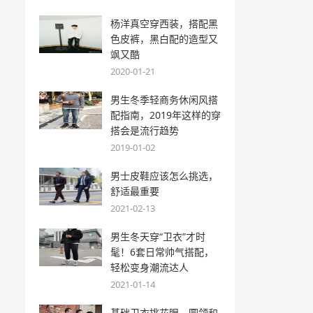
杨洋真空穿西装，搭配黑
色皮裤，黑白配的造型又
飒又酷
2020-01-21
男生冬季轻商务休闲风搭
配指南，2019年这样的穿
搭会是流行趋势
2019-01-02
男士皮鞋应该怎么挑选，
舒适最重要
2021-02-13
男生冬天穿“卫衣”才时
髦！6套日常帅气搭配，
轻松变身潮流达人
2021-01-14
基础卫衣挑花眼，圆领和