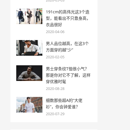
2020-05-03
191cm的高伟光这3个造
型，能看出不只靠身高，
衣品很好
2020-04-06
男人品位越高，在这3个
方面穿的越“少”
2020-02-05
男士穿条纹T恤很小气？
那是你对它不了解，这样
穿优雅时髦
2020-08-28
细数那些超A的“大佬
衫”，你会钟爱谁？
2020-07-29