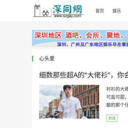
首页
娱乐
心头爱
细数那些超A的“大佬衫”，你
衬衫的大
可盐可甜
靓的那个仔
男装