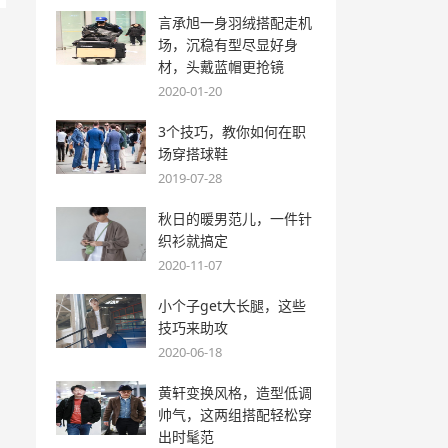
言承旭一身羽绒搭配走机
场，沉稳有型尽显好身
材，头戴蓝帽更抢镜
2020-01-20
3个技巧，教你如何在职
场穿搭球鞋
2019-07-28
秋日的暖男范儿，一件针
织衫就搞定
2020-11-07
小个子get大长腿，这些
技巧来助攻
2020-06-18
黄轩变换风格，造型低调
帅气，这两组搭配轻松穿
出时髦范