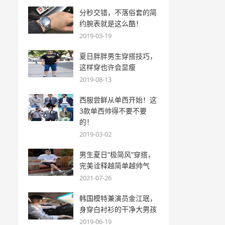
分秒交错，不落俗套的简
约腕表就是这么酷！
2019-03-19
夏日胖胖男生穿搭技巧，
这样穿也许会显瘦
2019-08-13
西服尝鲜从单西开始！这
3款单西帅得不要不要
的！
2019-03-02
男生夏日“极简风”穿搭，
完美诠释越简单越帅气
2021-07-26
韩国模特兼演员金江珉，
身穿白衬衫的干净大男孩
2019-06-19