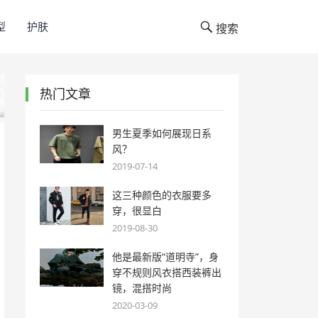
型
护肤
搜索
热门文章
男生夏季如何展现日系
风？
2019-07-14
这三种颜色的衣服要多
穿，很显白
2019-08-30
他是最新版“道明寺”，身
穿不规则风衣搭西装裤出
镜，混搭时尚
2020-03-09