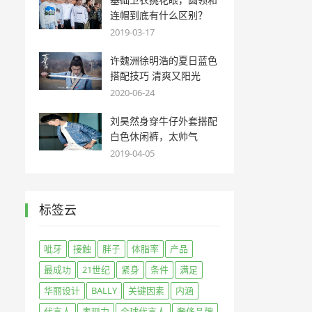
连帽到底有什么区别？
2019-03-17
许魏洲徐明浩的夏日蓝色
搭配技巧 清爽又阳光
2020-06-24
刘昊然身穿牛仔外套搭配
白色休闲裤，太帅气
2019-04-05
标签云
呲牙
接触
胖子
体脂率
产品
最成功
21世纪
紧身
条件
满足
华丽设计
BALLY
关键因素
内涵
代言人
表现力
全球代言人
奢侈品牌