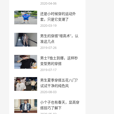
2020-04-06
还是小时候穿的运动外
套，只是它变潮了
2020-03-19
男生的穿搭“增高术”，认
准这几点
2019-07-26
男士T恤土到爆，这样秒
变型男的穿搭
2019-07-17
男生夏季穿搭五花八门？
试试干净的纯色风
2020-08-03
小个子也有春天，显高穿
搭技巧了解下