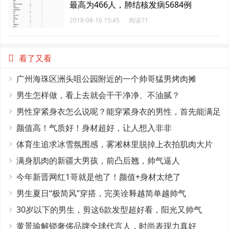
最高为466人，肺结核发病5684例
2018-08-16 15:45
阅读71
看了又看
广州海珠区洲头咀公园附近的一个帅哥猛男烤肉摊
男生怎样做，看上去就会干干净净、不油腻？
男性穿紧身衣怎么说呢？能穿紧身衣的男性，首先能满足
这4个条件
颜值高！气质好！身材超好，让人想入非非
体育生追求冰雪氛围感，雾凇林里脱掉上衣拍肌肉大片
满身肌肉的新疆大男孩，前凸后翘，帅气逼人
今年新晋网红1哥就是他了！颜值+身材太绝了
男生夏日“极简风”穿搭，完美诠释越简单越帅气
30岁以下的男生，剪这6款发型超好看，阳光又帅气
黄景瑜解锁奢侈品牌全球代言人，时尚表现力真好