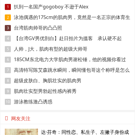
扒到一名国产gogoboy 不逊于Alex
1
泳池偶遇的175cm的肌肉男，竟然是一名正宗的体育生
2
台湾筋肉帅哥的凸凸照
3
【台湾GV男优剖白】赴日拍片为搵客 承认硬不起
4
来：但我还有性欲
人帅，J大，肌肉有型的超级大帅哥
5
185CM东北电力大学肌肉男谢松锤，他的视频你看过
6
吗
高清特写陈艾森跳水瞬间，瞬间懂包哥这个称呼是怎么
7
来的
超级皮肤白、胸肌壮实的肌肉男
8
肌肉壮实型男勃起性感内裤秀
9
游泳教练激凸诱惑
10
网友关注
达·芬奇：同性恋、私生子、左撇子身份成