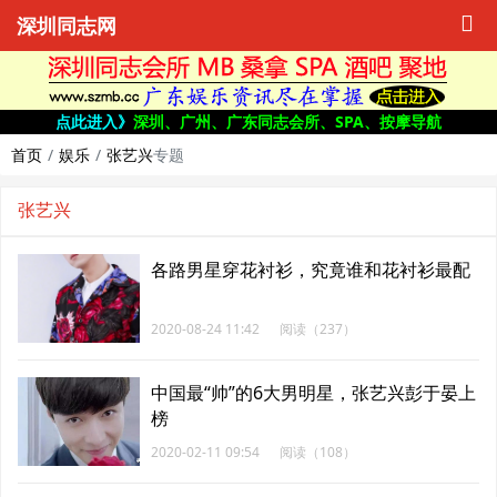
深圳同志网
点此进入》
深圳、广州、广东同志会所、SPA、按摩导航
首页
娱乐
张艺兴
专题
张艺兴
各路男星穿花衬衫，究竟谁和花衬衫最配
2020-08-24 11:42
阅读（237）
中国最“帅”的6大男明星，张艺兴彭于晏上
榜
2020-02-11 09:54
阅读（108）