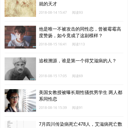
就的天才
2018-08-14 15:47
阅读93
他是唯一不被攻击的同性恋，曾被霉霉高
度赞扬，如今竟成了这副模样？
2018-08-15 16:41
阅读113
追根溯源，谁是第一个得艾滋病的人？
2018-08-15 17:05
阅读69
美国女教授被曝长期性骚扰男学生 两人都
系同性恋
2018-08-16 15:39
阅读91
7月四川传染病死亡478人，艾滋病死亡数