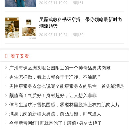
2019-03-11 10:09
阅读61
吴磊式教科书级穿搭，带你领略最新时尚
潮流趋势
2019-03-11 10:24
阅读50
看了又看
广州海珠区洲头咀公园附近的一个帅哥猛男烤肉摊
男生怎样做，看上去就会干干净净、不油腻？
男性穿紧身衣怎么说呢？能穿紧身衣的男性，首先能满足
这4个条件
颜值高！气质好！身材超好，让人想入非非
体育生追求冰雪氛围感，雾凇林里脱掉上衣拍肌肉大片
满身肌肉的新疆大男孩，前凸后翘，帅气逼人
今年新晋网红1哥就是他了！颜值+身材太绝了