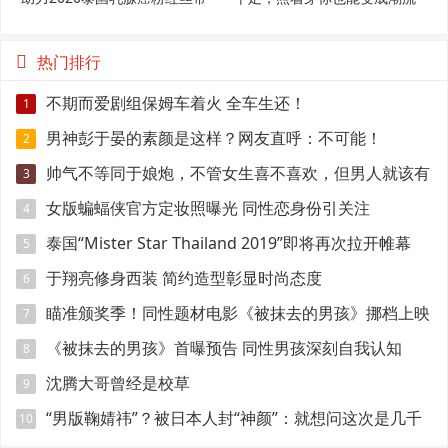
范
热门排行
不期而爱剧组保姆车着火 全车生还！
1
男神彭于晏的素颜是这样？网友直呼：不可能！
2
帅气不等同于娘炮，不管女生喜不喜欢，但男人就该有
3
点肌肉
女版蝙蝠侠官方定妆照曝光 同性恋身份引关注
4
泰国“Mister Star Thailand 2019”即将再次拉开帷幕
5
于翔亮修身西装 简约造型彰显时尚态度
6
瞄准颁奖季！同性题材电影《被抹去的男孩》挪档上映
7
《被抹去的男孩》首曝预告 同性男孩深刻自我认知
8
沈腾大哥曾经是校草
9
“男版鞠婧祎”？被日本人封“神颜”：就想问这次是几千
10