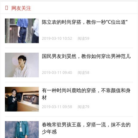
年一遇？
网友关注
陈立农的时尚穿搭，教你一秒“C位出道”
2019-03-10 10:52
阅读59
国民男友刘昊然，教你如何穿出男神范儿
2019-03-11 09:40
阅读58
有一种时尚叫鹿晗的穿搭，不靠颜值和身
材
2019-03-11 09:58
阅读79
春晚常驻男孩王嘉，穿搭一流，抹不去的
少年感