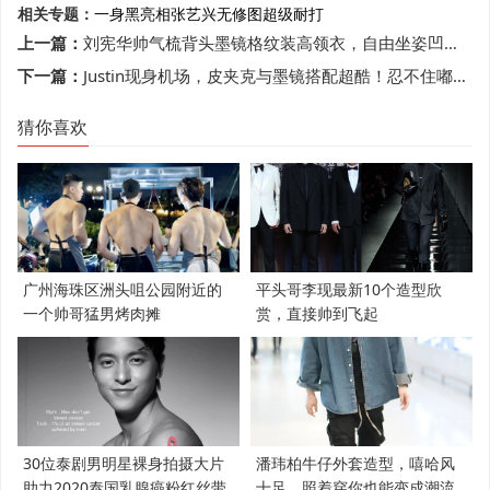
相关专题：
一身黑亮相
张艺兴
无修图
超级耐打
上一篇：
刘宪华帅气梳背头墨镜格纹装高领衣，自由坐姿凹造型
下一篇：
Justin现身机场，皮夹克与墨镜搭配超酷！忍不住嘟嘴很可爱
猜你喜欢
广州海珠区洲头咀公园附近的
平头哥李现最新10个造型欣
一个帅哥猛男烤肉摊
赏，直接帅到飞起
30位泰剧男明星裸身拍摄大片
潘玮柏牛仔外套造型，嘻哈风
助力2020泰国乳腺癌粉红丝带
十足，照着穿你也能变成潮流