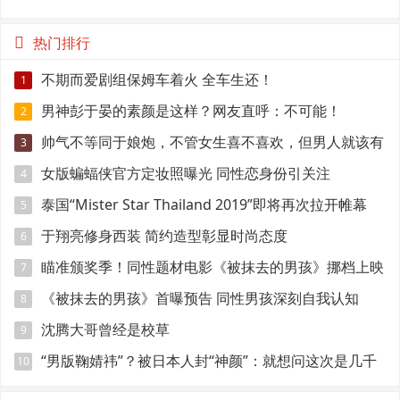
范
热门排行
不期而爱剧组保姆车着火 全车生还！
1
男神彭于晏的素颜是这样？网友直呼：不可能！
2
帅气不等同于娘炮，不管女生喜不喜欢，但男人就该有
3
点肌肉
女版蝙蝠侠官方定妆照曝光 同性恋身份引关注
4
泰国“Mister Star Thailand 2019”即将再次拉开帷幕
5
于翔亮修身西装 简约造型彰显时尚态度
6
瞄准颁奖季！同性题材电影《被抹去的男孩》挪档上映
7
《被抹去的男孩》首曝预告 同性男孩深刻自我认知
8
沈腾大哥曾经是校草
9
“男版鞠婧祎”？被日本人封“神颜”：就想问这次是几千
10
年一遇？