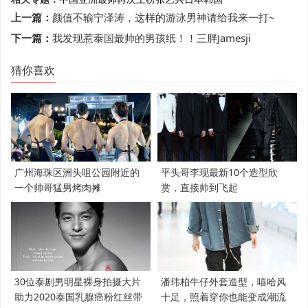
上一篇：
颜值不输宁泽涛，这样的游泳男神请给我来一打~
下一篇：
我发现惹泰国最帅的男孩纸！！三胖Jamesji
猜你喜欢
广州海珠区洲头咀公园附近的
平头哥李现最新10个造型欣
一个帅哥猛男烤肉摊
赏，直接帅到飞起
30位泰剧男明星裸身拍摄大片
潘玮柏牛仔外套造型，嘻哈风
助力2020泰国乳腺癌粉红丝带
十足，照着穿你也能变成潮流