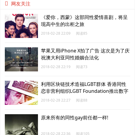
网友关注
《爱你，西蒙》这部同性爱情喜剧，将呈
现高中生的出柜之旅
2018-02-28 22:09
阅读85
苹果又用iPhone X拍了广告 这次是为了庆
祝澳大利亚同性婚姻合法化
2018-02-28 22:19
阅读73
利用区块链技术造福LGBT群体 香港同性
恋非营利组织LGBT Foundation推出数字
货币“粉币”
2018-02-28 22:27
阅读88
原来所有的同性gay前任都一样!
2018-02-28 22:36
阅读105