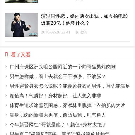
演过同性恋，婚内两次出轨，如今拍电影
爆赚20亿！他凭什么？
2018-02-28 22:41
阅读98
看了又看
广州海珠区洲头咀公园附近的一个帅哥猛男烤肉摊
男生怎样做，看上去就会干干净净、不油腻？
男性穿紧身衣怎么说呢？能穿紧身衣的男性，首先能满足
这4个条件
颜值高！气质好！身材超好，让人想入非非
体育生追求冰雪氛围感，雾凇林里脱掉上衣拍肌肉大片
满身肌肉的新疆大男孩，前凸后翘，帅气逼人
今年新晋网红1哥就是他了！颜值+身材太绝了
男生夏日“极简风”穿搭，完美诠释越简单越帅气