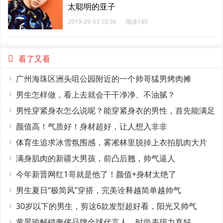
太聪明的亚子
2019-09-03 10:36
阅读140
看了又看
广州海珠区洲头咀公园附近的一个帅哥猛男烤肉摊
男生怎样做，看上去就会干干净净、不油腻？
男性穿紧身衣怎么说呢？能穿紧身衣的男性，首先能满足
这4个条件
颜值高！气质好！身材超好，让人想入非非
体育生追求冰雪氛围感，雾凇林里脱掉上衣拍肌肉大片
满身肌肉的新疆大男孩，前凸后翘，帅气逼人
今年新晋网红1哥就是他了！颜值+身材太绝了
男生夏日“极简风”穿搭，完美诠释越简单越帅气
30岁以下的男生，剪这6款发型超好看，阳光又帅气
黄景瑜解锁奢侈品牌全球代言人，时尚表现力真好