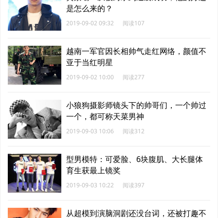
是怎么来的？
2019-09-02 09:32
阅读107
越南一军官因长相帅气走红网络，颜值不
亚于当红明星
2019-09-02 10:00
阅读277
小狼狗摄影师镜头下的帅哥们，一个帅过
一个，都可称天菜男神
2019-09-03 10:06
阅读312
型男模特：可爱脸、6块腹肌、大长腿体
育生获最上镜奖
2019-09-03 10:22
阅读397
从超模到演脑洞剧还没台词，还被打趣不