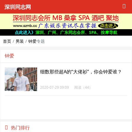
深圳同志网
点此进入》
深圳、广州、广东同志会所、SPA、按摩导航
首页
男装
钟爱
专题
钟爱
细数那些超A的“大佬衫”，你会钟爱谁？
2020-07-29 09:09
阅读（44）
热门排行