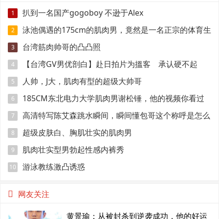
扒到一名国产gogoboy 不逊于Alex
1
泳池偶遇的175cm的肌肉男，竟然是一名正宗的体育生
2
台湾筋肉帅哥的凸凸照
3
【台湾GV男优剖白】赴日拍片为搵客 承认硬不起
4
来：但我还有性欲
人帅，J大，肌肉有型的超级大帅哥
5
185CM东北电力大学肌肉男谢松锤，他的视频你看过
6
吗
高清特写陈艾森跳水瞬间，瞬间懂包哥这个称呼是怎么
7
来的
超级皮肤白、胸肌壮实的肌肉男
8
肌肉壮实型男勃起性感内裤秀
9
游泳教练激凸诱惑
10
网友关注
黄景瑜：从被封杀到逆袭成功，他的好运